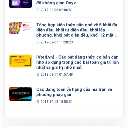
độ không gian Oxyz
2017-03-08 02:06:51
Tổng hợp kiến thức cần nhớ về 5 khối đa
diện đều, khối tứ diện đều, khối lập
phương. khối bát diện đều, khối 12 mặt
đều, khối 20 mặt đều
2017-09-01 11:28:23
[Vted.vn] - Các bất đẳng thức cơ bản cần
nhớ áp dụng trong các bài toán giá trị lớn
nhất và giá trị nhỏ nhất
2018-08-11 01:57:48
Các dạng toán về hạng của ma trận và
phương pháp giải
2018-10-15 18:58:31