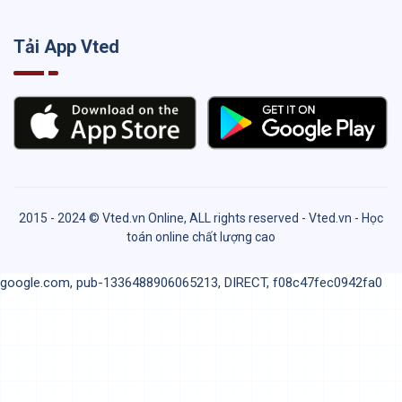
Tải App Vted
2015 - 2024 © Vted.vn Online, ALL rights reserved - Vted.vn - Học
toán online chất lượng cao
google.com, pub-1336488906065213, DIRECT, f08c47fec0942fa0