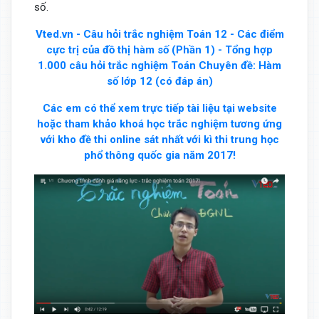
số.
Vted.vn - Câu hỏi trắc nghiệm Toán 12 - Các điểm
cực trị của đồ thị hàm số (Phần 1) - Tổng hợp
1.000 câu hỏi trắc nghiệm Toán Chuyên đề: Hàm
số lớp 12 (có đáp án)
Các em có thể xem trực tiếp tài liệu tại website
hoặc tham khảo khoá học trắc nghiệm tương ứng
với kho đề thi online sát nhất với kì thi trung học
phổ thông quốc gia năm 2017!