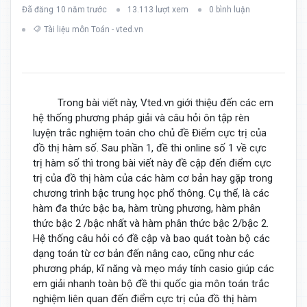
Đã đăng
10 năm trước
13.113 lượt xem
0 bình luận
Tài liệu môn Toán - vted.vn
Trong bài viết này, Vted.vn giới thiệu đến các em
hệ thống phương pháp giải và câu hỏi ôn tập rèn
luyện trắc nghiệm toán cho chủ đề Điểm cực trị của
đồ thị hàm số. Sau phần 1, đề thi online số 1 về cực
trị hàm số thì trong bài viết này đề cập đến điểm cực
trị của đồ thị hàm của các hàm cơ bản hay gặp trong
chương trình bậc trung học phổ thông. Cụ thể, là các
hàm đa thức bậc ba, hàm trùng phương, hàm phân
thức bậc 2 /bậc nhất và hàm phân thức bậc 2/bậc 2.
Hệ thống câu hỏi có đề cập và bao quát toàn bộ các
dạng toán từ cơ bản đến nâng cao, cũng như các
phương pháp, kĩ năng và mẹo máy tính casio giúp các
em giải nhanh toàn bộ đề thi quốc gia môn toán trắc
nghiệm liên quan đến điểm cực trị của đồ thị hàm