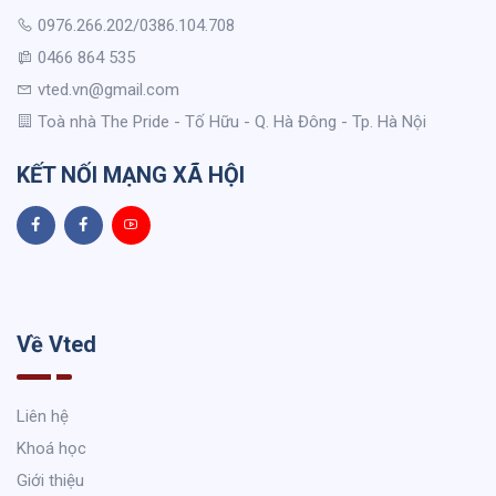
0976.266.202/0386.104.708
0466 864 535
vted.vn@gmail.com
Toà nhà The Pride - Tố Hữu - Q. Hà Đông - Tp. Hà Nội
KẾT NỐI MẠNG XÃ HỘI
Về Vted
Liên hệ
Khoá học
Giới thiệu