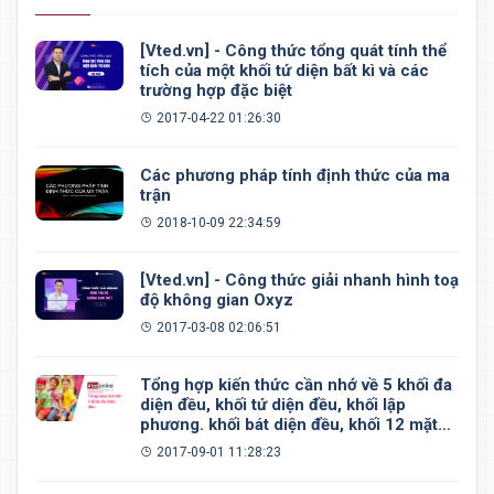
[Vted.vn] - Công thức tổng quát tính thể
tích của một khối tứ diện bất kì và các
trường hợp đặc biệt
2017-04-22 01:26:30
Các phương pháp tính định thức của ma
trận
2018-10-09 22:34:59
[Vted.vn] - Công thức giải nhanh hình toạ
độ không gian Oxyz
2017-03-08 02:06:51
Tổng hợp kiến thức cần nhớ về 5 khối đa
diện đều, khối tứ diện đều, khối lập
phương. khối bát diện đều, khối 12 mặt
đều, khối 20 mặt đều
2017-09-01 11:28:23