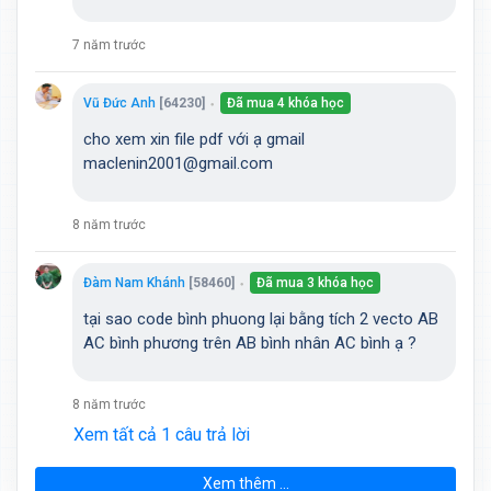
7 năm trước
Vũ Đức Anh
[64230]
Đã mua 4 khóa học
●
cho xem xin file pdf với ạ gmail
maclenin2001@gmail.com
8 năm trước
Đàm Nam Khánh
[58460]
Đã mua 3 khóa học
●
tại sao code bình phuong lại bằng tích 2 vecto AB
AC bình phương trên AB bình nhân AC bình ạ ?
8 năm trước
Xem tất cả 1 câu trả lời
Xem thêm ...