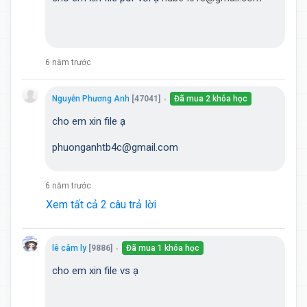
6 năm trước
Nguyễn Phương Anh
[47041]
Đã mua 2 khóa học
●
cho em xin file ạ
phuonganhtb4c@gmail.com
6 năm trước
Xem tất cả 2 câu trả lời
lê câm ly
[9886]
Đã mua 1 khóa học
●
cho em xin file vs ạ