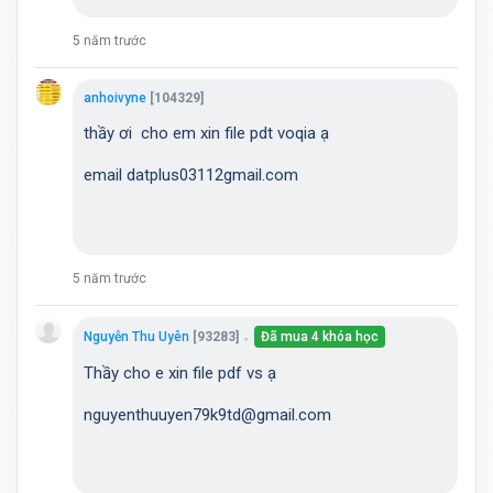
5 năm trước
anhoivyne
[104329]
thầy ơi cho em xin file pdt voqia ạ
email datplus03112gmail.com
5 năm trước
Nguyễn Thu Uyên
[93283]
Đã mua 4 khóa học
●
Thầy cho e xin file pdf vs ạ
nguyenthuuyen79k9td@gmail.com