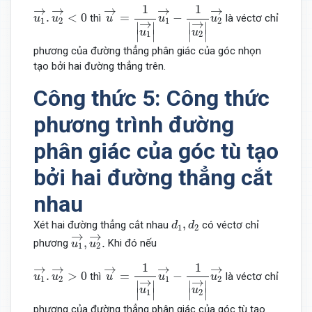
u
→
=
1
|
u
1
→
|
u
1
→
−
1
|
u
2
→
|
u
2
→
u
1
→
.
u
2
→
<
0
1
1
→
→
→
→
→
.
<
0
=
−
thì
là véctơ chỉ
u
u
u
u
u
1
2
1
2
→
→
∣
∣
∣
∣
u
u
∣
∣
∣
∣
1
2
phương của đường thẳng phân giác của góc nhọn
tạo bởi hai đường thẳng trên.
Công thức 5: Công thức
phương trình đường
phân giác của góc tù tạo
bởi hai đường thẳng cắt
nhau
d
1
,
d
2
,
Xét hai đường thẳng cắt nhau
có véctơ chỉ
d
d
1
2
u
1
→
,
u
2
→
.
→
→
,
.
phương
Khi đó nếu
u
u
1
2
u
→
=
1
|
u
1
→
|
u
1
→
−
1
|
u
2
→
|
u
2
→
u
1
→
.
u
2
→
>
0
1
1
→
→
→
→
→
.
>
0
=
−
thì
là véctơ chỉ
u
u
u
u
u
1
2
1
2
→
→
∣
∣
∣
∣
u
u
∣
∣
∣
∣
1
2
phương của đường thẳng phân giác của góc tù tạo