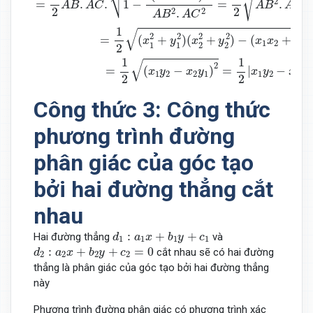
√
⎷
2
2
=
.
.
1
−
=
.
A
B
A
C
A
B
A
C
2
2
2
2
.
A
B
A
C
1
√
2
2
2
2
=
(
+
)
(
+
)
−
(
+
x
y
x
y
x
x
y
y
1
2
1
1
1
2
2
2
1
1
√
2
=
(
−
)
=
|
−
x
y
x
y
x
y
x
y
1
2
2
1
1
2
2
1
2
2
Công thức 3: Công thức
phương trình đường
phân giác của góc tạo
bởi hai đường thẳng cắt
nhau
d
1
:
a
1
x
+
b
1
y
+
c
1
:
+
+
Hai đường thẳng
và
d
a
x
b
y
c
1
1
1
1
d
2
:
a
2
x
+
b
2
y
+
c
2
=
0
:
+
+
=
0
cắt nhau sẽ có hai đường
d
a
x
b
y
c
2
2
2
2
thẳng là phân giác của góc tạo bởi hai đường thẳng
này
Phương trình đường phân giác có phương trình xác