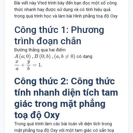
Bài viết này Vted trình bày đến bạn đọc một số công
thức nhanh hay được sử dụng và có tính hiệu quả
trong quá trình học và làm bài Hình phẳng toạ độ Oxy
Công thức 1: Phương
trình đoạn chắn
Đường thẳng qua hai điểm
A
(
a
;
0
)
,
B
(
0
;
b
)
,
(
a
,
b
≠
0
)
(
;
0
)
,
(
0
;
)
,
(
,
≠
0
)
có dạng
A
a
B
b
a
b
x
a
+
y
b
=
1.
y
x
+
=
1.
a
b
Công thức 2: Công thức
tính nhanh diện tích tam
giác trong mặt phẳng
toạ độ Oxy
Trong quá trình làm các bài toán về diện tích trong
mặt phẳng toạ độ Oxy với một tam giác có sẵn toạ