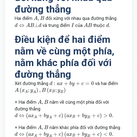
đường thẳng
A
,
B
,
Hai điểm
đối xứng với nhau qua đường thẳng
A
B
d
⇔
A
B
⊥
d
A
B
I
d
.
⇔
⊥
.
và trung điểm
của
thuộc
d
A
B
d
I
A
B
d
Điều kiện để hai điểm
nằm về cùng một phía,
nằm khác phía đối với
đường thẳng
d
:
a
x
+
b
y
+
c
=
0
:
+
+
=
0
Xét đường thẳng
và hai điểm
d
a
x
b
y
c
A
(
x
A
;
y
A
)
,
B
(
x
B
;
y
B
)
(
;
)
,
(
;
)
A
x
y
B
x
y
B
A
A
B
A
,
B
,
+ Hai điểm
nằm về cùng một phía đối với
A
B
đường thẳng
d
⇔
(
a
x
A
+
b
y
A
+
c
)
(
a
x
B
+
b
y
B
+
c
)
>
0.
⇔
(
+
+
)
(
+
+
)
>
0.
d
a
x
b
y
c
a
x
b
y
c
B
A
A
B
A
,
B
,
+ Hai điểm
nằm khác phía đối với đường thẳng
A
B
d
⇔
(
a
x
A
+
b
y
A
+
c
)
(
a
x
B
+
b
y
B
+
c
)
<
0.
⇔
(
+
+
)
(
+
+
)
<
0.
d
a
x
b
y
c
a
x
b
y
c
B
A
A
B