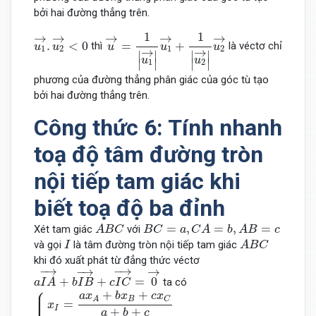
bởi hai đường thẳng trên.
u
→
=
1
|
u
1
→
|
u
1
→
+
1
|
u
2
→
|
u
2
→
u
1
→
.
u
2
→
<
0
1
1
→
→
→
→
→
.
<
0
=
+
thì
là véctơ chỉ
u
u
u
u
u
1
2
1
2
→
→
∣
∣
∣
∣
u
u
∣
∣
∣
∣
1
2
phương của đường thẳng phân giác của góc tù tạo
bởi hai đường thẳng trên.
Công thức 6: Tính nhanh
toạ độ tâm đường tròn
nội tiếp tam giác khi
biết toạ độ ba đỉnh
A
B
C
B
C
=
a
,
C
A
=
b
,
A
B
=
c
=
,
=
,
=
Xét tam giác
với
A
B
C
B
C
a
C
A
b
A
B
c
A
B
C
I
và gọi
là tâm đường tròn nội tiếp tam giác
I
A
B
C
khi đó xuất phát từ đẳng thức véctơ
a
I
A
→
+
b
I
B
→
+
c
I
C
→
=
0
→
−
→
−
→
−
→
→
+
+
=
0
ta có
a
I
A
b
I
B
c
I
C
⎧
{
x
I
=
a
x
A
+
b
x
B
+
c
x
C
a
+
b
+
c
y
I
=
a
y
A
+
b
y
B
+
c
y
C
a
+
b
+
c
z
I
=
a
⎪

+
+
⎪

a
x
b
x
c
x
⎪

⎪

B
C
A
⎪

=
x
I
+
+
a
b
c