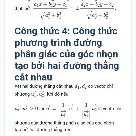
a
1
x
+
b
1
y
+
c
1
a
1
2
+
b
1
2
=
±
a
2
x
+
b
2
y
+
c
2
a
2
2
+
b
2
+
+
+
+
a
x
b
y
c
a
x
b
y
c
1
1
1
2
2
2
=
±
.
định bởi:
√
√
2
2
2
2
+
+
a
b
a
b
1
1
2
2
Công thức 4: Công thức
phương trình đường
phân giác của góc nhọn
tạo bởi hai đường thẳng
cắt nhau
d
1
,
d
2
,
Xét hai đường thẳng cắt nhau
có véctơ chỉ
d
d
1
2
u
1
→
,
u
2
→
.
→
→
,
.
phương
Khi đó nếu
u
u
1
2
u
→
=
1
|
u
1
→
|
u
1
→
+
1
|
u
2
→
|
u
2
→
u
1
→
.
u
2
→
>
0
1
1
→
→
→
→
→
.
>
0
=
+
thì
là véctơ chỉ
u
u
u
u
u
1
2
1
2
→
→
∣
∣
∣
∣
u
u
∣
∣
∣
∣
1
2
phương của đường thẳng phân giác của góc nhọn
tạo bởi hai đường thẳng trên.