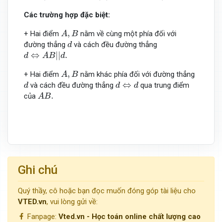
Các trường hợp đặc biệt:
A
,
B
,
+ Hai điểm
nằm về cùng một phía đối với
A
B
d
đường thẳng
và cách đều đường thẳng
d
d
⇔
A
B
|
|
d
.
⇔
|
|
.
d
A
B
d
A
,
B
,
+ Hai điểm
nằm khác phía đối với đường thẳng
A
B
d
d
⇔
d
⇔
và cách đều đường thẳng
qua trung điểm
d
d
d
A
B
.
.
của
A
B
Ghi chú
Quý thầy, cô hoặc bạn đọc muốn đóng góp tài liệu cho
VTED.vn
, vui lòng gửi về:
Fanpage:
Vted.vn - Học toán online chất lượng cao