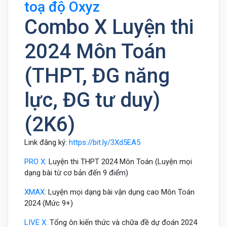
toạ độ Oxyz
Combo X Luyện thi
2024 Môn Toán
(THPT, ĐG năng
lực, ĐG tư duy)
(2K6)
Link đăng ký:
https://bit.ly/3Xd5EA5
PRO X:
Luyện thi THPT 2024 Môn Toán (Luyện mọi
dạng bài từ cơ bản đến 9 điểm)
XMAX:
Luyện mọi dạng bài vận dụng cao Môn Toán
2024 (Mức 9+)
LIVE X:
Tổng ôn kiến thức và chữa đề dự đoán 2024