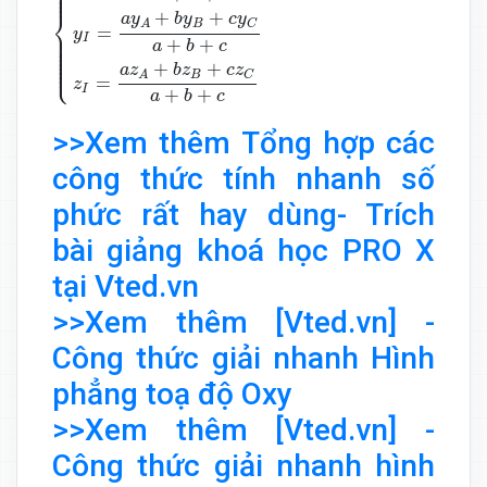
⎪

⎪

⎪
⎨
+
+
a
y
b
y
c
y
B
C
A
=
⎪

y
⎪

I
⎪

+
+
⎪

a
b
c
⎪

⎪

⎪

⎩
⎪
+
+
a
z
b
z
c
z
B
C
A
=
z
I
+
+
a
b
c
>>Xem thêm Tổng hợp các
công thức tính nhanh số
phức rất hay dùng- Trích
bài giảng khoá học PRO X
tại Vted.vn
>>Xem thêm [Vted.vn] -
Công thức giải nhanh Hình
phẳng toạ độ Oxy
>>Xem thêm [Vted.vn] -
Công thức giải nhanh hình