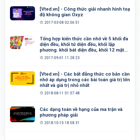
[Vted.vn] - Công thức giải nhanh hình toạ
độ không gian Oxyz
2017-03-08 02:06:51
Tổng hợp kiến thức cần nhớ về 5 khối đa
diện đều, khối tứ diện đều, khối lập
phương. khối bát diện đều, khối 12 mặt
đều, khối 20 mặt đều
2017-09-01 11:28:23
[Vted.vn] - Các bất đẳng thức cơ bản cần
nhớ áp dụng trong các bài toán giá trị lớn
nhất và giá trị nhỏ nhất
2018-08-11 01:57:48
Các dạng toán về hạng của ma trận và
phương pháp giải
2018-10-15 18:58:31