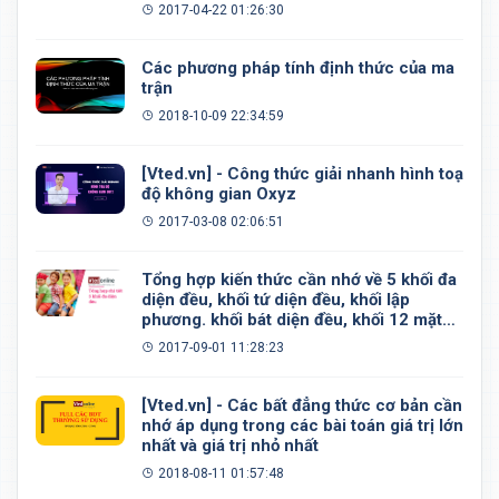
2017-04-22 01:26:30
Các phương pháp tính định thức của ma
trận
2018-10-09 22:34:59
[Vted.vn] - Công thức giải nhanh hình toạ
độ không gian Oxyz
2017-03-08 02:06:51
Tổng hợp kiến thức cần nhớ về 5 khối đa
diện đều, khối tứ diện đều, khối lập
phương. khối bát diện đều, khối 12 mặt
đều, khối 20 mặt đều
2017-09-01 11:28:23
[Vted.vn] - Các bất đẳng thức cơ bản cần
nhớ áp dụng trong các bài toán giá trị lớn
nhất và giá trị nhỏ nhất
2018-08-11 01:57:48