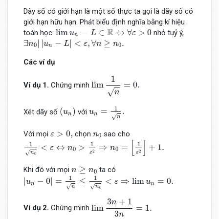
Dãy số có giới hạn là một số thực ta gọi là dãy số có
giới hạn hữu hạn. Phát biểu định nghĩa bằng kí hiệu
lim
u
n
=
L
∈
R
⇔
∀
ε
>
0
R
lim
=
∈
⇔
∀
>
0
toán học:
nhỏ tuỷ ý,
u
L
ε
n
∃
n
0
|
|
u
n
−
L
|
<
ε
,
∀
n
≥
n
0
.
∃
|
|
−
|
<
,
∀
≥
.
n
u
L
ε
n
n
0
0
n
Các ví dụ
lim
1
n
=
0.
1
lim
=
0.
Ví dụ 1.
Chứng minh
√
n
u
n
=
1
n
.
(
u
n
)
1
(
)
=
.
Xét dãy số
với
u
u
n
n
√
n
ε
>
0
,
n
0
>
0
,
Với mọi
chọn
sao cho
ε
n
0
1
n
0
<
ε
⇔
n
0
>
1
ε
2
⇒
n
0
=
[
1
ε
2
]
+
1.
[
]
1
1
1
<
⇔
>
⇒
=
+
1.
ε
n
n
0
0
2
2
√
n
ε
ε
0
n
≥
n
0
≥
Khi đó với mọi
ta có
n
n
0
|
u
n
−
0
|
=
1
n
≤
1
n
0
<
ε
⇒
lim
u
n
=
0.
1
1
|
−
0
|
=
≤
<
⇒
lim
=
0.
u
ε
u
n
n
√
√
n
n
0
lim
3
n
+
1
3
n
=
1.
3
+
1
n
lim
=
1.
Ví dụ 2.
Chứng minh
3
n