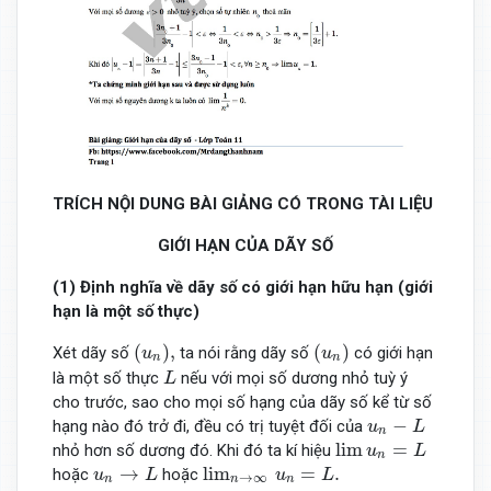
TRÍCH NỘI DUNG BÀI GIẢNG CÓ TRONG TÀI LIỆU
GIỚI HẠN CỦA DÃY SỐ
(1) Định nghĩa về dãy số có giới hạn hữu hạn (giới
hạn là một số thực)
(
u
n
)
,
(
u
n
)
(
)
,
(
)
Xét dãy số
ta nói rằng dãy số
có giới hạn
u
u
n
n
L
là một số thực
nếu với mọi số dương nhỏ tuỳ ý
L
cho trước, sao cho mọi số hạng của dãy số kể từ số
u
n
−
L
−
hạng nào đó trở đi, đều có trị tuyệt đối của
u
L
n
lim
u
n
=
L
lim
=
nhỏ hơn số dương đó. Khi đó ta kí hiệu
u
L
n
u
n
→
L
lim
n
→
∞
u
n
=
L
.
→
lim
=
.
hoặc
hoặc
u
L
u
L
→
∞
n
n
n