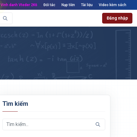
Vinh danh Vteder 2K6
Đối tác
Nạp tiền
Tài liệu
Video kèm sách
Đăng nhập
Tìm kiếm