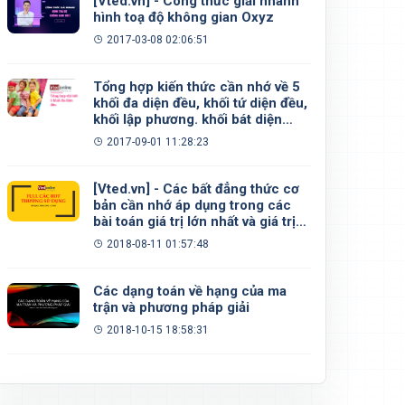
[Vted.vn] - Công thức giải nhanh
hình toạ độ không gian Oxyz
2017-03-08 02:06:51
Tổng hợp kiến thức cần nhớ về 5
khối đa diện đều, khối tứ diện đều,
khối lập phương. khối bát diện
đều, khối 12 mặt đều, khối 20 mặt
2017-09-01 11:28:23
đều
[Vted.vn] - Các bất đẳng thức cơ
bản cần nhớ áp dụng trong các
bài toán giá trị lớn nhất và giá trị
nhỏ nhất
2018-08-11 01:57:48
Các dạng toán về hạng của ma
trận và phương pháp giải
2018-10-15 18:58:31