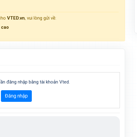
 cho
VTED.vn
, vui lòng gửi về:
g cao
cần đăng nhập bằng tài khoản Vted.
Đăng nhập