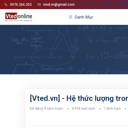
0976.266.202
vted.vn@gmail.com
Danh Mục
[Vted.vn] - Hệ thức lượng tro
Đã đăng
8 năm trước
4.978 lượt xem
1 bình luận