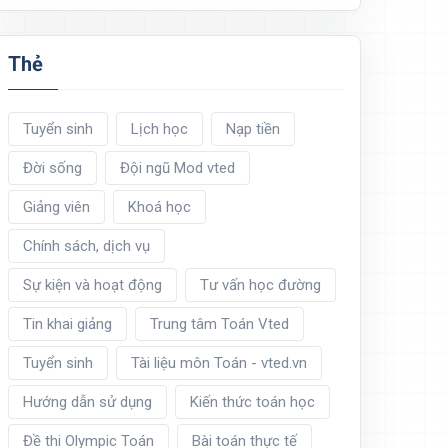
Thẻ
Tuyển sinh
Lịch học
Nạp tiền
Đời sống
Đội ngũ Mod vted
Giảng viên
Khoá học
Chính sách, dịch vụ
Sự kiện và hoạt động
Tư vấn học đường
Tin khai giảng
Trung tâm Toán Vted
Tuyển sinh
Tài liệu môn Toán - vted.vn
Hướng dẫn sử dụng
Kiến thức toán học
Đề thi Olympic Toán
Bài toán thực tế