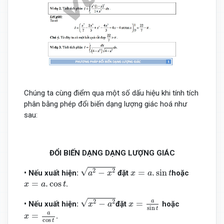
Chúng ta cùng điểm qua một số dấu hiệu khi tính tích
phân bằng phép đổi biến dạng lượng giác hoá như
sau:
ĐỔI BIẾN DẠNG DẠNG LƯỢNG GIÁC
a
2
−
x
2
x
=
a
.
sin
t
√
2
2
−
=
.
sin
• Nếu xuất hiện:
đặt
hoặc
a
x
x
a
t
x
=
a
.
cos
t
=
.
cos
.
x
a
t
x
2
−
a
2
x
=
a
sin
t
√
a
2
2
−
=
• Nếu xuất hiện:
đặt
hoặc
x
a
x
sin
t
x
=
a
cos
t
a
=
.
x
cos
t