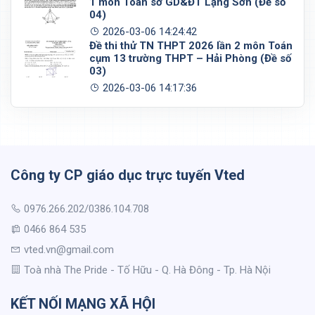
1 môn Toán sở GD&ĐT Lạng Sơn (Đề số
04)
2026-03-06 14:24:42
Đề thi thử TN THPT 2026 lần 2 môn Toán
cụm 13 trường THPT – Hải Phòng (Đề số
03)
2026-03-06 14:17:36
Công ty CP giáo dục trực tuyến Vted
0976.266.202/0386.104.708
0466 864 535
vted.vn@gmail.com
Toà nhà The Pride - Tố Hữu - Q. Hà Đông - Tp. Hà Nội
KẾT NỐI MẠNG XÃ HỘI