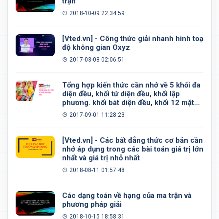
trận
2018-10-09 22:34:59
[Vted.vn] - Công thức giải nhanh hình toạ
độ không gian Oxyz
2017-03-08 02:06:51
Tổng hợp kiến thức cần nhớ về 5 khối đa
diện đều, khối tứ diện đều, khối lập
phương. khối bát diện đều, khối 12 mặt
đều, khối 20 mặt đều
2017-09-01 11:28:23
[Vted.vn] - Các bất đẳng thức cơ bản cần
nhớ áp dụng trong các bài toán giá trị lớn
nhất và giá trị nhỏ nhất
2018-08-11 01:57:48
Các dạng toán về hạng của ma trận và
phương pháp giải
2018-10-15 18:58:31