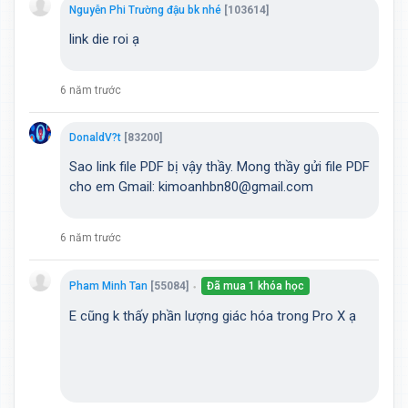
Nguyễn Phi Trường đậu bk nhé
[103614]
link die roi ạ
6 năm trước
DonaldV?t
[83200]
Sao link file PDF bị vậy thầy. Mong thầy gửi file PDF
cho em Gmail: kimoanhbn80@gmail.com
6 năm trước
Pham Minh Tan
[55084]
Đã mua 1 khóa học
●
E cũng k thấy phần lượng giác hóa trong Pro X ạ