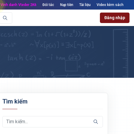
Vinh danh Vteder 2K6
Đối tác
Nạp tiền
Tài liệu
Video kèm sách
Đăng nhập
Tìm kiếm