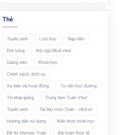
Thẻ
Tuyển sinh
Lịch học
Nạp tiền
Đời sống
Đội ngũ Mod vted
Giảng viên
Khoá học
Chính sách, dịch vụ
Sự kiện và hoạt động
Tư vấn học đường
Tin khai giảng
Trung tâm Toán Vted
=
1.
Tuyển sinh
Tài liệu môn Toán - vted.vn
Hướng dẫn sử dụng
Kiến thức toán học
Đề thi Olympic Toán
Bài toán thực tế