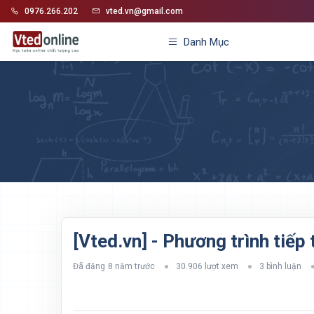
0976.266.202
vted.vn@gmail.com
Danh Mục
[Vted.vn] - Phương trình tiếp 
Đã đăng
8 năm trước
30.906 lượt xem
3 bình luận