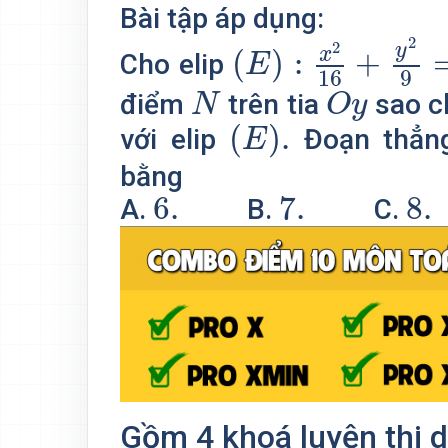
Bài tập áp dụng:
(
E
)
:
x
2
16
+
y
2
9
=
2
2
y
x
(
)
:
+
Cho elip
E
16
9
O
y
N
điểm
trên tia
sao c
N
O
y
(
E
)
.
(
)
.
với elip
Đoạn thẳ
E
bằng
6.
7.
8.
6.
7.
8.
A.
B.
C.
Gồm 4 khoá luyện thi d