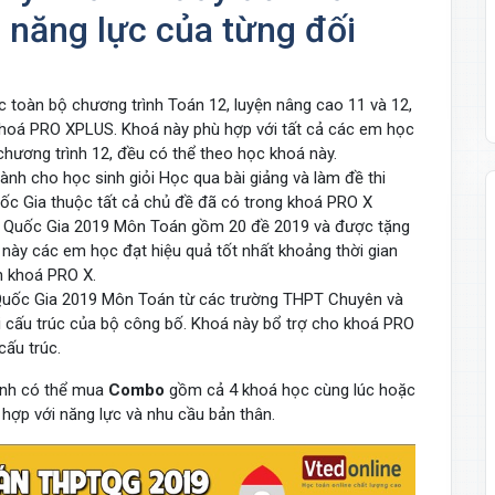
 năng lực của từng đối
 toàn bộ chương trình Toán 12, luyện nâng cao 11 và 12,
khoá PRO XPLUS. Khoá này phù hợp với tất cả các em học
chương trình 12, đều có thể theo học khoá này.
nh cho học sinh giỏi Học qua bài giảng và làm đề thi
ốc Gia thuộc tất cả chủ đề đã có trong khoá PRO X
 Quốc Gia 2019 Môn Toán gồm 20 đề 2019 và được tặng
ày các em học đạt hiệu quả tốt nhất khoảng thời gian
nh khoá PRO X.
Quốc Gia 2019 Môn Toán từ các trường THPT Chuyên và
i cấu trúc của bộ công bố. Khoá này bổ trợ cho khoá PRO
 cấu trúc.
sinh có thể mua
Combo
gồm cả 4 khoá học cùng lúc hoặc
hợp với năng lực và nhu cầu bản thân.