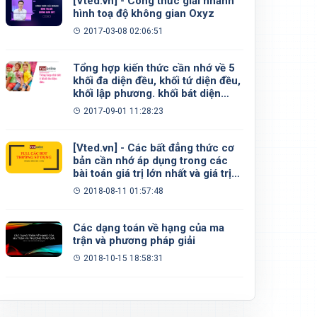
[Vted.vn] - Công thức giải nhanh
hình toạ độ không gian Oxyz
2017-03-08 02:06:51
Tổng hợp kiến thức cần nhớ về 5
khối đa diện đều, khối tứ diện đều,
khối lập phương. khối bát diện
đều, khối 12 mặt đều, khối 20 mặt
2017-09-01 11:28:23
đều
[Vted.vn] - Các bất đẳng thức cơ
bản cần nhớ áp dụng trong các
bài toán giá trị lớn nhất và giá trị
nhỏ nhất
2018-08-11 01:57:48
Các dạng toán về hạng của ma
trận và phương pháp giải
2018-10-15 18:58:31