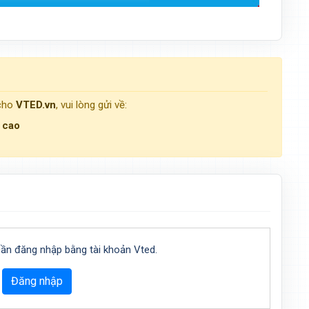
 cho
VTED.vn
, vui lòng gửi về:
g cao
cần đăng nhập bằng tài khoản Vted.
Đăng nhập