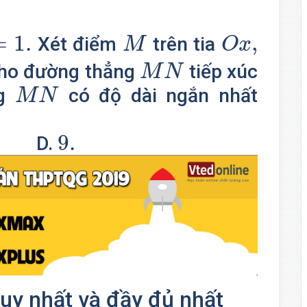
1.
O
x
,
M
=
1.
,
Xét điểm
trên tia
M
O
x
M
N
ho đường thẳng
tiếp xúc
M
N
M
N
ng
có độ dài ngắn nhất
M
N
9.
9.
D.
uy nhất và đầy đủ nhất