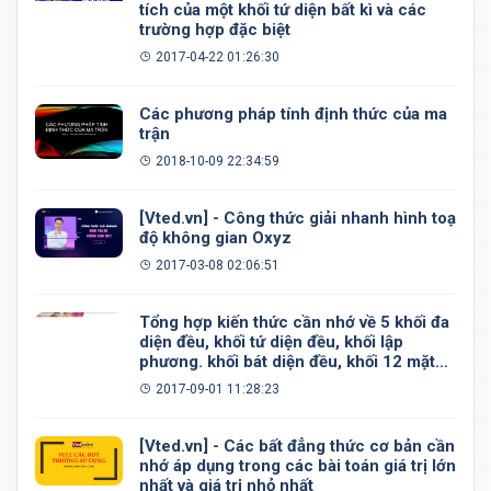
tích của một khối tứ diện bất kì và các
trường hợp đặc biệt
2017-04-22 01:26:30
Các phương pháp tính định thức của ma
trận
2018-10-09 22:34:59
[Vted.vn] - Công thức giải nhanh hình toạ
độ không gian Oxyz
2017-03-08 02:06:51
Tổng hợp kiến thức cần nhớ về 5 khối đa
diện đều, khối tứ diện đều, khối lập
phương. khối bát diện đều, khối 12 mặt
đều, khối 20 mặt đều
2017-09-01 11:28:23
[Vted.vn] - Các bất đẳng thức cơ bản cần
nhớ áp dụng trong các bài toán giá trị lớn
nhất và giá trị nhỏ nhất