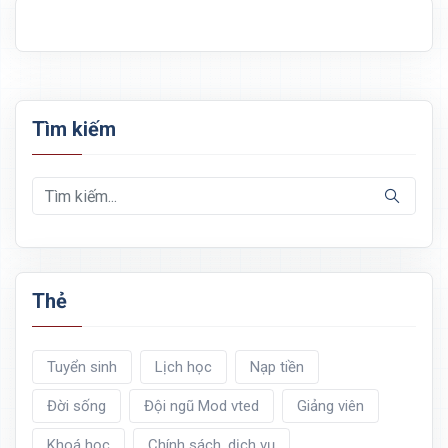
Tìm kiếm
Thẻ
Tuyển sinh
Lịch học
Nạp tiền
Đời sống
Đội ngũ Mod vted
Giảng viên
Khoá học
Chính sách, dịch vụ