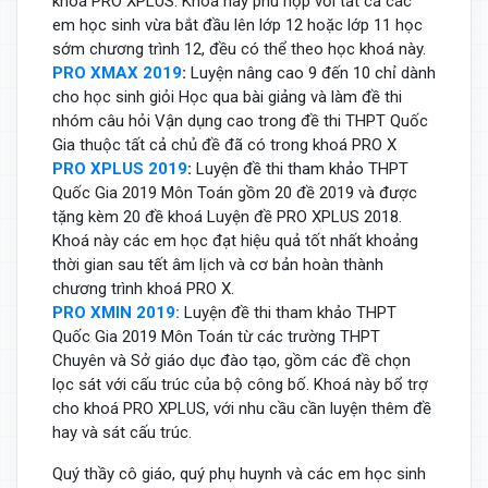
khoá PRO XPLUS. Khoá này phù hợp với tất cả các
em học sinh vừa bắt đầu lên lớp 12 hoặc lớp 11 học
sớm chương trình 12, đều có thể theo học khoá này.
PRO XMAX 2019
:
Luyện nâng cao 9 đến 10 chỉ dành
cho học sinh giỏi Học qua bài giảng và làm đề thi
nhóm câu hỏi Vận dụng cao trong đề thi THPT Quốc
Gia thuộc tất cả chủ đề đã có trong khoá PRO X
PRO XPLUS 2019
:
Luyện đề thi tham khảo THPT
Quốc Gia 2019 Môn Toán gồm 20 đề 2019 và được
tặng kèm 20 đề khoá Luyện đề PRO XPLUS 2018.
Khoá này các em học đạt hiệu quả tốt nhất khoảng
thời gian sau tết âm lịch và cơ bản hoàn thành
chương trình khoá PRO X.
PRO XMIN 2019:
Luyện đề thi tham khảo THPT
Quốc Gia 2019 Môn Toán từ các trường THPT
Chuyên và Sở giáo dục đào tạo, gồm các đề chọn
lọc sát với cấu trúc của bộ công bố. Khoá này bổ trợ
cho khoá PRO XPLUS, với nhu cầu cần luyện thêm đề
hay và sát cấu trúc.
Quý thầy cô giáo, quý phụ huynh và các em học sinh