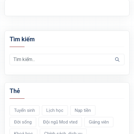
Tìm kiếm
Thẻ
Tuyển sinh
Lịch học
Nạp tiền
Đời sống
Đội ngũ Mod vted
Giảng viên
Khoá học
Chính sách, dịch vụ