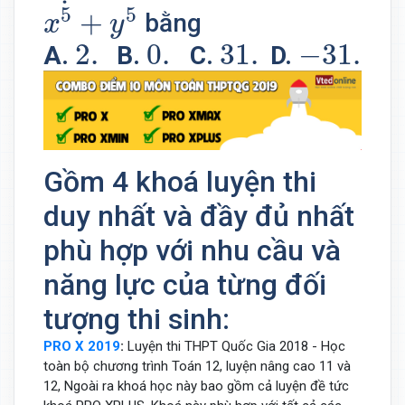
x
5
+
y
5
5
5
+
bằng
x
y
2.
0.
31.
−
31.
2.
0.
31.
−
31.
A.
B.
C.
D.
Gồm 4 khoá luyện thi
duy nhất và đầy đủ nhất
phù hợp với nhu cầu và
năng lực của từng đối
tượng thi sinh:
PRO X 2019
:
Luyện thi THPT Quốc Gia 2018 - Học
toàn bộ chương trình Toán 12, luyện nâng cao 11 và
12, Ngoài ra khoá học này bao gồm cả luyện đề tức