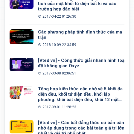
tích của một khối tứ diện bất kì và các
trường hợp đặc biệt
2017-04-22 01:26:30
Các phương pháp tính định thức của ma
trận
2018-10-09 22:34:59
[Vted.vn] - Công thức giải nhanh hình toạ
độ không gian Oxyz
2017-03-08 02:06:51
Tổng hợp kiến thức cần nhớ về 5 khối đa
diện đều, khối tứ diện đều, khối lập
phương. khối bát diện đều, khối 12 mặt
đều, khối 20 mặt đều
2017-09-01 11:28:23
[Vted.vn] - Các bất đẳng thức cơ bản cần
nhớ áp dụng trong các bài toán giá trị lớn
nhất và giá trị nhỏ nhất