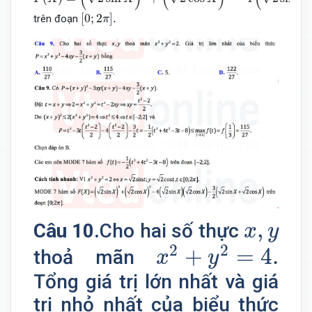
[
0
;
2
π
]
.
[
0
;
2
]
.
trên đoạn
π
x
,
y
,
Câu 10.
Cho hai số thực
x
y
x
2
+
y
2
=
4.
2
2
+
=
4.
thoả mãn
x
y
Tổng giá trị lớn nhất và giá
trị nhỏ nhất của biểu thức