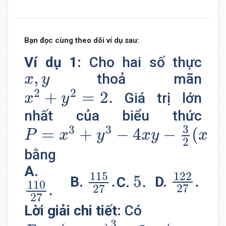
Bạn đọc cùng theo dõi ví dụ sau:
Ví dụ 1:
Cho hai số thực
x
,
y
,
thoả mãn
x
y
x
2
+
y
2
=
2.
2
2
+
=
2.
Giá trị lớn
x
y
nhất của biểu thức
P
=
x
3
+
y
3
−
4
x
y
−
3
2
(
x
+
y
)
3
3
3
=
+
−
4
−
(
+
P
x
y
x
y
x
2
bằng
115
27
.
122
27
.
A.
5.
115
122
110
27
.
.
.
5.
D.
B.
C.
110
.
27
27
27
Lời giải chi tiết:
Có
P
=
(
x
+
y
)
3
−
3
x
y
(
x
+
y
)
−
4
x
y
−
3
3