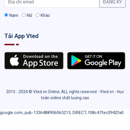
ĐĂNG KÝ
Nam
Nữ
Khác
Tải App Vted
2015 - 2024 © Vted.vn Online, ALL rights reserved - Vted.vn - Học
toán online chất lượng cao
google.com, pub-1336488906065213, DIRECT, f08c47fec0942fa0