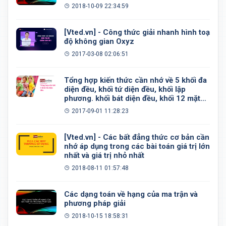
2018-10-09 22:34:59
[Vted.vn] - Công thức giải nhanh hình toạ
độ không gian Oxyz
2017-03-08 02:06:51
Tổng hợp kiến thức cần nhớ về 5 khối đa
diện đều, khối tứ diện đều, khối lập
phương. khối bát diện đều, khối 12 mặt
đều, khối 20 mặt đều
2017-09-01 11:28:23
[Vted.vn] - Các bất đẳng thức cơ bản cần
nhớ áp dụng trong các bài toán giá trị lớn
nhất và giá trị nhỏ nhất
2018-08-11 01:57:48
Các dạng toán về hạng của ma trận và
phương pháp giải
2018-10-15 18:58:31