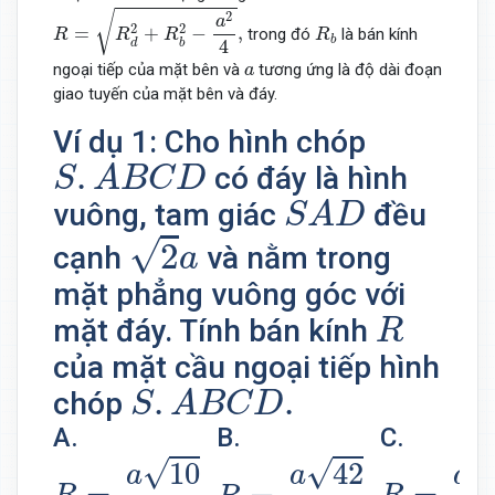
R
=
R
d
2
+
R
b
2
−
a
2
4
,
√
2
a
R
b
2
2
=
+
−
,
trong đó
là bán kính
R
R
R
R
b
4
d
b
a
ngoại tiếp của mặt bên và
tương ứng là độ dài đoạn
a
giao tuyến của mặt bên và đáy.
Ví dụ 1: Cho hình chóp
S
.
A
B
C
D
.
có đáy là hình
S
A
B
C
D
S
A
D
vuông, tam giác
đều
S
A
D
2
a
√
2
cạnh
và nằm trong
a
mặt phẳng vuông góc với
R
mặt đáy. Tính bán kính
R
của mặt cầu ngoại tiếp hình
S
.
A
B
C
D
.
.
.
chóp
S
A
B
C
D
A.
B.
C.
R
=
a
10
2
.
R
=
a
42
6
.
R
=
a
6
4
.
√
√
10
42
a
a
a