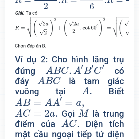
=
.
=
=
.
R
R
R
2
4
6
Giải.
T
a có


R
=
(
2
a
2
)
2
+
(
2
a
2
.
cot
60
0
)
2
=
(
2
a
2
)
2
+
(
2
a
2
3
)
2
=
a
42
6
.






2
2
(
)
(
)
(
√
√
√
2
2
2
a
a
a
⎷
⎷
0
=
+
.
cot
60
=
R
2
√
√
2
2
Chọn đáp án B.
Ví dụ 2: Cho hình lăng trụ
A
B
C
.
A
′
B
′
C
′
′
′
′
.
đứng
có
A
B
C
A
B
C
A
B
C
đáy
là tam giác
A
B
C
A
.
.
vuông tại
Biết
A
A
B
=
A
A
′
=
a
,
′
=
=
,
A
B
A
A
a
A
C
=
2
a
.
M
=
2
.
Gọi
là trung
A
C
a
M
A
C
.
.
điểm của
Diện tích
A
C
mặt cầu ngoại tiếp tứ diện