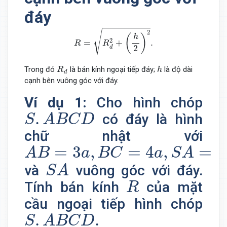
đáy
R
=
R
d
2
+
(
h
2
)
2
.
√
2
(
)
h
2
=
+
.
R
R
2
d
R
d
h
Trong đó
là bán kính ngoại tiếp đáy;
là độ dài
R
h
d
cạnh bên vuông góc với đáy.
Ví dụ 1:
Cho hình chóp
S
.
A
B
C
D
.
có đáy là hình
S
A
B
C
D
chữ nhật với
A
B
=
3
a
,
B
C
=
4
a
,
S
A
=
12
a
=
3
,
=
4
,
=
1
A
B
a
B
C
a
S
A
S
A
và
vuông góc với đáy.
S
A
R
Tính bán kính
của mặt
R
cầu ngoại tiếp hình chóp
S
.
A
B
C
D
.
.
.
S
A
B
C
D