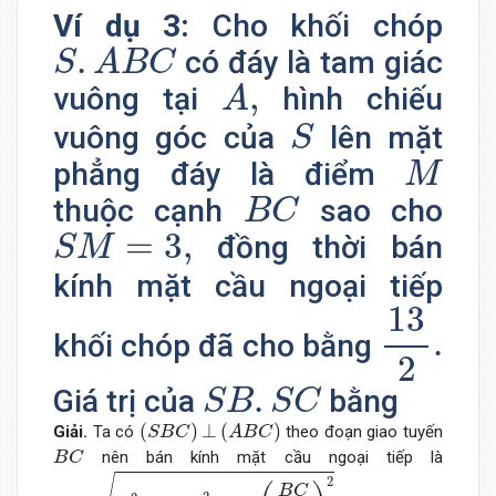
Ví dụ 3:
Cho khối chóp
S
.
A
B
C
.
có đáy là tam giác
S
A
B
C
A
,
,
vuông tại
hình chiếu
A
S
vuông góc của
lên mặt
S
M
phẳng đáy là điểm
M
B
C
thuộc cạnh
sao cho
B
C
S
M
=
3
,
=
3
,
đồng thời bán
S
M
kính mặt cầu ngoại tiếp
13
2
.
13
.
khối chóp đã cho bằng
2
S
B
.
S
C
.
Giá trị của
bằng
S
B
S
C
(
S
B
C
)
⊥
(
A
B
C
)
(
)
⊥
(
)
Giải.
Ta có
theo đoạn giao tuyến
S
B
C
A
B
C
B
C
nên bán kính mặt cầu ngoại tiếp là
B
C
R
=
R
A
B
C
2
+
R
S
B
C
2
−
(
B
C
2
)
2
2
B
C