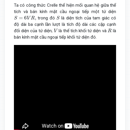
Ta có công thức Crelle thể hiện mối quan hệ giữa thể
tích và bán kính mặt cầu ngoại tiếp một tứ diện
S
=
6
V
R
,
S
=
6
,
trong đó
là diện tích của tam giác có
S
V
R
S
độ dài ba cạnh lần lượt là tích độ dài các cặp cạnh
V
R
đối diện của tứ diện;
là thể tích khối tứ diện và
là
V
R
bán kính mặt cầu ngoại tiếp khối tứ diện đó.