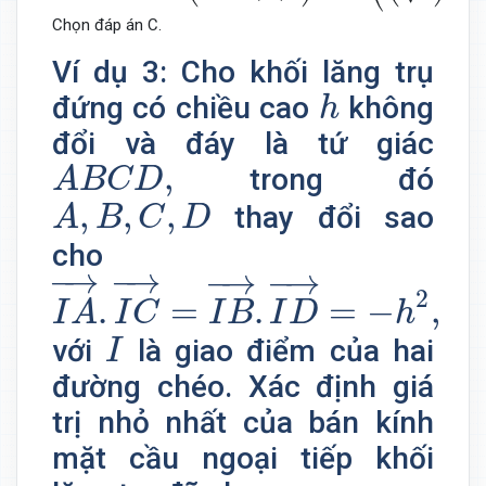
Chọn đáp án C.
Ví dụ 3: Cho khối lăng trụ
h
đứng có chiều cao
không
h
đổi và đáy là tứ giác
A
B
C
D
,
,
trong đó
A
B
C
D
A
,
B
,
C
,
D
,
,
,
thay đổi sao
A
B
C
D
cho
I
A
→
.
I
C
→
=
I
B
→
.
I
D
→
=
−
h
2
,
−
→
−
→
−
→
−
→
2
.
=
.
=
−
,
I
A
I
C
I
B
I
D
h
I
với
là giao điểm của hai
I
đường chéo. Xác định giá
trị nhỏ nhất của bán kính
mặt cầu ngoại tiếp khối