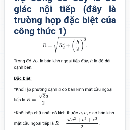
giác nội tiếp (đây là
trường hợp đặc biệt của
công thức 1)
R
=
R
d
2
+
(
h
2
)
2
.
√
2
(
)
h
2
=
+
.
R
R
2
d
R
d
h
Trong đó
là bán kính ngoại tiếp đáy;
là độ dài
R
h
d
cạnh bên.
Đặc biệt:
a
*Khối lập phương cạnh
có bán kính mặt cầu ngoại
a
R
=
3
a
2
.
√
3
a
=
.
tiếp là
R
2
a
,
b
,
c
,
,
*Khối hộp chữ nhật có kích thước
có bán kính
a
b
c
R
=
a
2
+
b
2
+
c
2
2
.
√
2
2
2
+
+
a
b
c
=
.
mặt cầu ngoại tiếp là
R
2