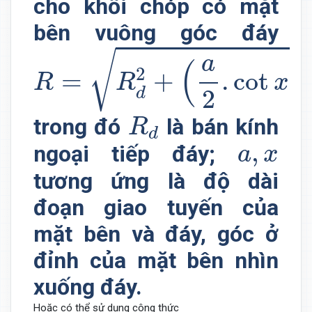
cho khối chóp có mặt
bên vuông góc đáy
R
=
R
d
2
+
(
a
2
.
cot
x
)
2
√
a
(
)
2
=
+
.
cot
R
R
x
2
d
R
d
trong đó
là bán kính
R
d
a
,
x
,
ngoại tiếp đáy;
a
x
tương ứng là độ dài
đoạn giao tuyến của
mặt bên và đáy, góc ở
đỉnh của mặt bên nhìn
xuống đáy.
Hoặc có thể sử dụng công thức