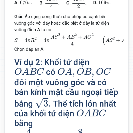
676
π
.
169
π
.
676
.
169
.
.
.
A.
D.
π
π
C.
B.
2
4
Giải.
Áp dụng công thức cho chóp có cạnh bên
vuông góc với đáy hoặc đặc biệt ở đây là tứ diện
vuông đỉnh A ta có
S
=
4
π
R
2
=
4
π
A
S
2
+
A
B
2
+
A
C
2
4
=
(
A
S
2
+
A
B
2
+
A
C
2
)
π
=
(
2
2
2
2
+
+
A
S
A
B
A
C
(
2
2
2
=
4
=
4
=
+
S
π
R
π
A
S
A
B
4
Chọn đáp án A.
Ví dụ 2: Khối tứ diện
O
A
B
C
O
A
,
O
B
,
O
C
,
,
có
O
A
B
C
O
A
O
B
O
C
đôi một vuông góc và có
bán kính mặt cầu ngoại tiếp
3
.
√
3
.
bằng
Thể tích lớn nhất
O
A
B
C
của khối tứ diện
O
A
B
C
bằng
4
3
.
8
3
.
4
8