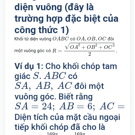
diện vuông (đây là
trường hợp đặc biệt của
công thức 1)
O
A
B
C
O
A
,
O
B
,
O
C
,
,
Khối tứ diện vuông
có
đôi
O
A
B
C
O
A
O
B
O
C
R
=
O
A
2
+
O
B
2
+
O
C
2
2
.
√
2
2
2
+
+
O
A
O
B
O
C
=
.
một vuông góc có
R
2
Ví dụ 1:
Cho khối chóp tam
S
.
A
B
C
.
giác
có
S
A
B
C
S
A
,
A
B
,
A
C
,
,
đôi một
S
A
A
B
A
C
vuông góc. Biết rằng
S
A
=
24
;
A
B
=
6
;
A
C
=
8.
=
24
;
=
6
;
=
8
S
A
A
B
A
C
Diện tích của mặt cầu ngoại
tiếp khối chóp đã cho là
169
π
4
.
169
π
2
.
169
169
π
π