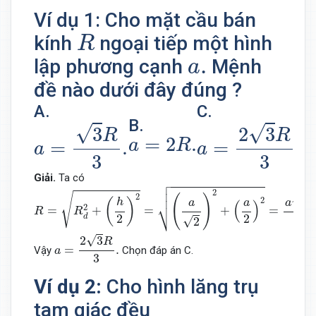
Ví dụ 1: Cho mặt cầu bán
R
kính
ngoại tiếp một hình
R
a
.
.
lập phương cạnh
Mệnh
a
đề nào dưới đây đúng ?
A.
C.
a
=
3
R
3
.
a
=
2
3
R
3
.
D
B.
√
√
a
3
2
3
a
=
2
R
.
R
R
=
2
.
=
.
=
.
a
R
a
a
a
3
3
Giải.
Ta có

R
=
R
d
2
+
(
h
2
)
2
=
(
a
2
)
2
+
(
a
2
)
2
=
a
3
2
.



2
√
2
(
)
√
3
2
(
)
h
a
a
a
(
)
⎷
2
=
+
=
+
=
.
R
R
2
2
2
d
√
2
a
=
2
3
R
3
.
√
2
3
R
=
.
Vậy
Chọn đáp án C.
a
3
Ví dụ 2:
Cho hình lăng trụ
tam giác đều