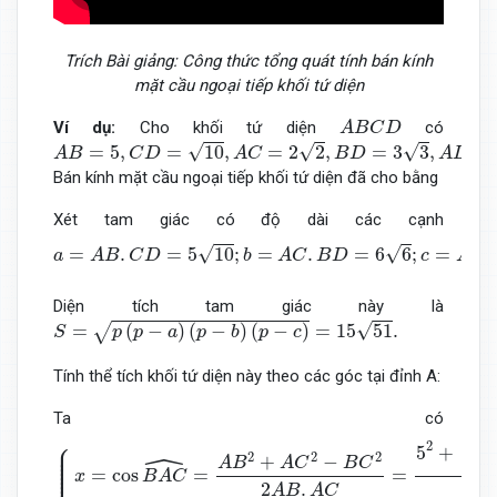
Trích Bài giảng: Công thức tổng quát tính bán kính
mặt cầu ngoại tiếp khối tứ diện
A
B
C
D
Ví dụ:
Cho khối tứ diện
có
A
B
C
D
A
B
=
5
,
C
D
=
10
,
A
C
=
2
2
,
B
D
=
3
3
,
A
D
=
22
,
B
C
=
13
.
√
√
√
=
5
,
=
10
,
=
2
2
,
=
3
3
,
=
A
B
C
D
A
C
B
D
A
D
Bán kính mặt cầu ngoại tiếp khối tứ diện đã cho bằng
Xét tam giác có độ dài các cạnh
a
=
A
B
.
C
D
=
5
10
;
b
=
A
C
.
B
D
=
6
6
;
c
=
A
D
.
B
C
=
286
⇒
p
=
a
+
b
+
c
√
√
=
.
=
5
10
;
=
.
=
6
6
;
=
.
a
A
B
C
D
b
A
C
B
D
c
A
D
Diện tích tam giác này là
S
=
p
(
p
−
a
)
(
p
−
b
)
(
p
−
c
)
=
15
51
.
√
=
(
−
)
(
−
)
(
−
)
=
15
51
.
√
S
p
p
a
p
b
p
c
Tính thể tích khối tứ diện này theo các góc tại đỉnh A:
Ta có
{
x
=
cos
B
A
C
^
=
A
B
2
+
A
C
2
−
B
C
2
2
A
B
.
A
C
=
5
2
+
(
2
2
)
2
−
(
13
(
⎧
⎪

2
√
5
+
2
ˆ
⎪

⎪

2
2
2
+
−
⎪

A
B
A
C
B
C
⎪

⎪

=
cos
=
=
⎪

x
B
A
C
2
.
A
B
A
C
2