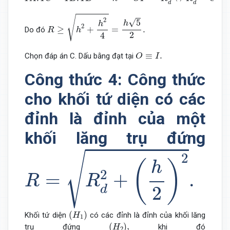
d
d
R
≥
h
2
+
h
2
4
=
h
5
2
.
√
2
√
5
h
h
2
≥
+
=
.
Do đó
R
h
2
4
O
≡
I
.
≡
.
Chọn đáp án C. Dấu bằng đạt tại
O
I
Công thức 4: Công thức
cho khối tứ diện có các
đỉnh là đỉnh của một
khối lăng trụ đứng
R
=
R
d
2
+
(
h
2
)
2
.
√
2
(
)
h
2
=
+
.
R
R
2
d
(
H
1
)
(
)
Khối tứ diện
có các đỉnh là đỉnh của khối lăng
H
1
(
H
2
)
,
(
)
,
trụ đứng
khi đó
H
2