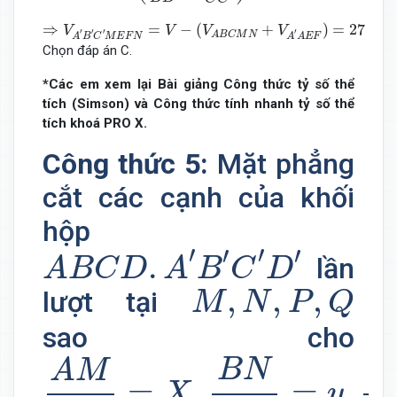
⇒
V
A
′
B
′
C
′
M
E
F
N
=
V
−
(
V
A
B
C
M
N
+
V
A
′
A
E
F
)
=
27
−
(
9
+
4
)
=
14
⇒
=
−
(
+
)
=
27
−
(
V
V
V
V
′
′
′
′
A
B
C
M
N
A
B
C
M
E
F
N
A
A
E
F
Chọn đáp án C.
*Các em xem lại Bài giảng Công thức tỷ số thể
tích (Simson) và Công thức tính nhanh tỷ số thể
tích khoá PRO X.
Công thức 5:
Mặt phẳng
cắt các cạnh của khối
hộp
A
B
C
D
.
A
′
B
′
C
′
D
′
′
′
′
′
.
lần
A
B
C
D
A
B
C
D
M
,
N
,
P
,
Q
,
,
,
lượt tại
M
N
P
Q
sao cho
A
M
A
A
′
=
X
,
B
N
B
B
′
=
y
,
C
P
C
B
N
C
A
M
=
,
=
,
X
y