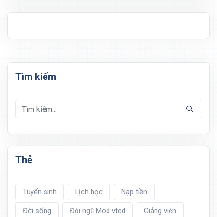
Tìm kiếm
Thẻ
Tuyển sinh
Lịch học
Nạp tiền
Đời sống
Đội ngũ Mod vted
Giảng viên