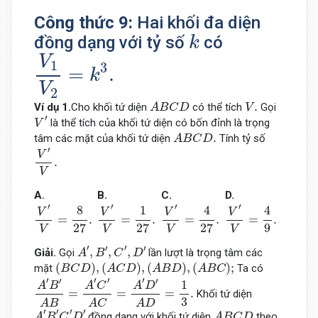
Công thức 9:
Hai khối đa diện
k
đồng dạng với tỷ số
có
k
V
1
V
2
=
k
3
.
V
1
3
=
.
k
V
2
A
B
C
D
V
.
.
Ví dụ 1.
Cho khối tứ diện
có thể tích
Gọi
A
B
C
D
V
V
′
′
là thể tích của khối tứ diện có bốn đỉnh là trọng
V
A
B
C
D
.
.
tâm các mặt của khối tứ diện
Tính tỷ số
A
B
C
D
V
′
V
.
′
V
.
V
A.
B.
C.
D.
V
′
V
=
8
27
.
V
′
V
=
1
27
.
V
′
V
=
4
27
.
V
′
V
=
4
9
.
′
′
′
′
4
4
8
1
V
V
V
V
=
.
=
.
=
.
=
.
27
27
27
9
V
V
V
V
A
′
,
B
′
,
C
′
,
D
′
′
′
′
′
,
,
,
Giải.
Gọi
lần lượt là trọng tâm các
A
B
C
D
(
B
C
D
)
,
(
A
C
D
)
,
(
A
B
D
)
,
(
A
B
C
)
;
(
)
,
(
)
,
(
)
,
(
)
;
mặt
Ta có
B
C
D
A
C
D
A
B
D
A
B
C
A
′
B
′
A
B
=
A
′
C
′
A
C
=
A
′
D
′
A
D
=
1
3
.
′
′
′
′
′
′
1
A
B
A
C
A
D
=
=
=
.
Khối tứ diện
3
A
B
A
D
A
C
A
′
B
′
C
′
D
′
A
B
C
D
′
′
′
′
đồng dạng với khối tứ diện
theo
A
B
C
D
A
B
C
D