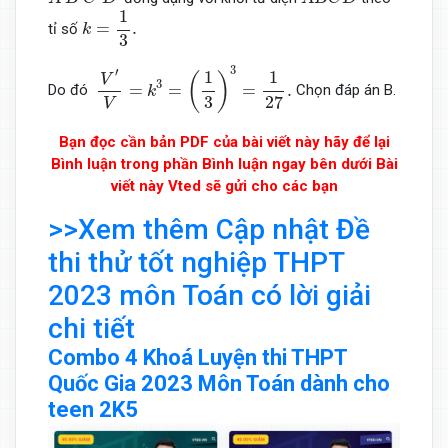
k
=
1
3
.
1
=
.
tỉ số
k
3
V
′
V
=
k
3
=
(
1
3
)
3
=
1
27
.
3
′
1
1
(
)
V
3
=
=
=
.
Do đó
Chọn đáp án B.
k
3
27
V
Bạn đọc cần bản PDF của bài viết này hãy để lại
Bình luận trong phần Bình luận ngay bên dưới Bài
viết này Vted sẽ gửi cho các bạn
>>Xem thêm Cập nhật Đề
thi thử tốt nghiệp THPT
2023 môn Toán có lời giải
chi tiết
Combo 4 Khoá Luyện thi THPT
Quốc Gia 2023 Môn Toán dành cho
teen 2K5