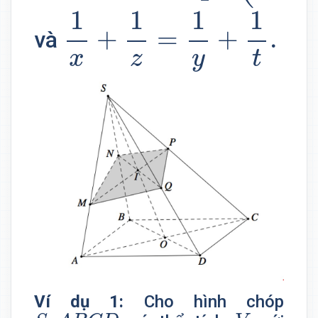
1
x
+
1
z
=
1
y
+
1
t
.
1
1
1
1
+
=
+
.
và
x
z
t
y
Ví dụ 1:
Cho hình chóp
S
.
A
B
C
D
V