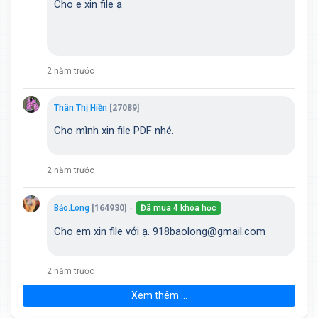
Cho e xin file ạ
2 năm trước
Thân Thị Hiền
[27089]
Cho mình xin file PDF nhé.
2 năm trước
Bảo.Long
[164930]
Đã mua 4 khóa học
●
Cho em xin file với ạ. 918baolong@gmail.com
2 năm trước
Xem thêm ...