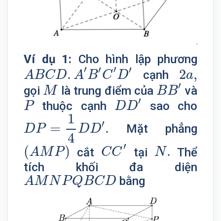
Ví dụ 1:
Cho hình lập phương
A
B
C
D
.
A
′
B
′
C
′
D
′
2
a
,
′
′
′
′
.
2
,
cạnh
A
B
C
D
A
B
C
D
a
B
B
′
M
′
gọi
là trung điểm của
và
M
B
B
D
D
′
P
′
thuộc cạnh
sao cho
P
D
D
D
P
=
1
4
D
D
′
.
1
′
=
.
Mặt phẳng
D
P
D
D
4
C
C
′
(
A
M
P
)
N
.
′
(
)
.
cắt
tại
Thể
A
M
P
C
C
N
tích khối đa diện
A
M
N
P
Q
B
C
D
bằng
A
M
N
P
Q
B
C
D