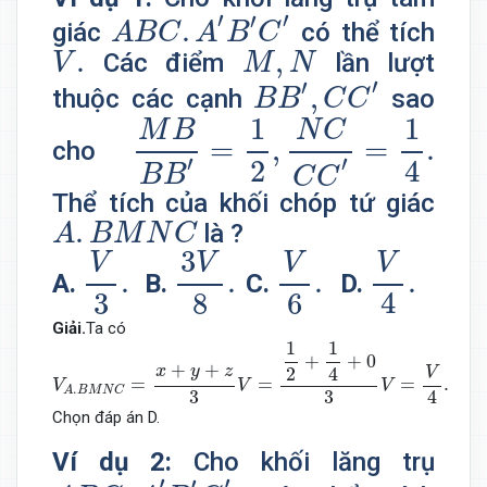
A
B
C
.
A
′
B
′
C
′
′
′
′
.
giác
có thể tích
A
B
C
A
B
C
V
.
M
,
N
.
,
Các điểm
lần lượt
V
M
N
B
B
′
,
C
C
′
′
′
,
thuộc các cạnh
sao
B
B
C
C
M
B
B
B
′
=
1
2
,
N
C
C
C
′
=
1
4
.
1
1
M
B
N
C
=
,
=
.
cho
′
′
2
4
B
B
C
C
Thể tích của khối chóp tứ giác
A
.
B
M
N
C
.
là ?
A
B
M
N
C
V
3
.
3
V
8
.
V
6
.
V
4
.
3
V
V
V
V
.
.
.
.
A.
B.
C.
D.
4
3
8
6
Giải.
Ta có
V
A
.
B
M
N
C
=
x
+
y
+
z
3
V
=
1
2
+
1
4
+
0
3
V
=
V
4
.
1
1
+
+
0
+
+
x
y
z
2
4
V
=
=
=
.
V
V
V
.
A
B
M
N
C
4
3
3
Chọn đáp án D.
Ví dụ 2:
Cho khối lăng trụ
A
B
C
.
A
′
B
′
C
′
′
′
′