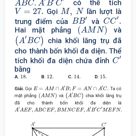
.
có thể tích
A
B
C
A
B
C
V
=
27.
M
,
N
=
27.
,
Gọi
lần lượt là
V
M
N
C
C
′
.
B
B
′
′
′
.
trung điểm của
và
B
B
C
C
(
A
M
N
)
(
)
Hai mặt phẳng
và
A
M
N
(
A
′
B
C
)
′
(
)
chia khối lăng trụ đã
A
B
C
cho thành bốn khối đa diện. Thể
C
′
′
tích khối đa diện chứa đỉnh
C
bằng
18.
12.
14.
15.
18.
12.
14.
15.
A.
B.
C.
D.
E
=
A
M
∩
A
′
B
;
F
=
A
N
∩
A
′
C
.
′
′
=
∩
;
=
∩
.
Giải.
Gọi
Ta có
E
A
M
A
B
F
A
N
A
C
(
A
′
B
C
)
(
A
M
N
)
′
(
)
(
)
mặt phẳng
và
chia khối lăng trụ
A
M
N
A
B
C
đã cho thành bốn khối đa diện là
A
′
A
E
F
,
A
B
C
E
F
,
B
M
N
C
E
F
,
A
′
B
′
C
′
M
E
F
N
.
′
′
′
′
,
,
,
.
A
A
E
F
A
B
C
E
F
B
M
N
C
E
F
A
B
C
M
E
F
N