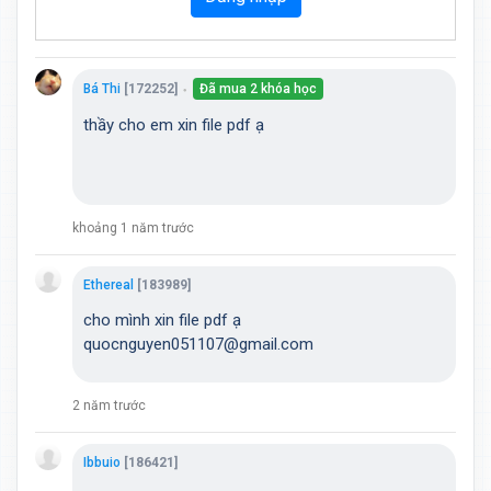
Bá Thi
[172252]
Đã mua 2 khóa học
●
thầy cho em xin file pdf ạ
khoảng 1 năm trước
Ethereal
[183989]
cho mình xin file pdf ạ
quocnguyen051107@gmail.com
2 năm trước
Ibbuio
[186421]