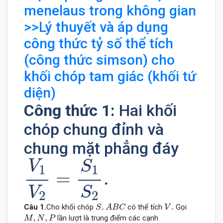
menelaus trong không gian
>>Lý thuyết và áp dụng
công thức tỷ số thể tích
(công thức simson) cho
khối chóp tam giác (khối tứ
diện)
Công thức 1:
Hai khối
chóp chung đỉnh và
chung mặt phẳng đáy
V
1
V
2
=
S
1
S
2
.
V
S
1
1
=
.
V
S
2
2
S
.
A
B
C
V
.
.
.
Câu 1.
Cho khối chóp
có thể tích
Gọi
S
A
B
C
V
M
,
N
,
P
,
,
lần lượt là trung điểm các cạnh
M
N
P