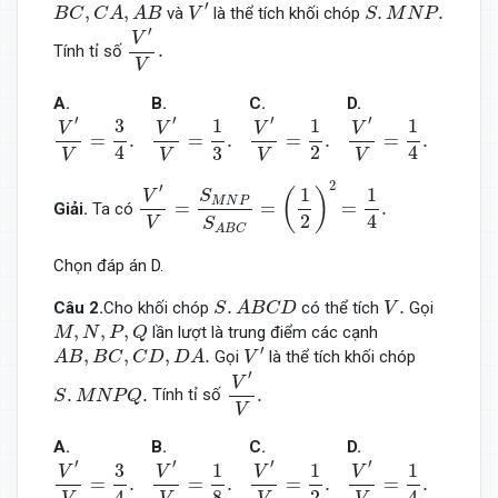
V
′
B
C
,
C
A
,
A
B
S
.
M
N
P
.
′
,
,
.
.
và
là thể tích khối chóp
B
C
C
A
A
B
V
S
M
N
P
V
′
V
.
′
V
.
Tính tỉ số
V
A.
B.
C.
D.
V
′
V
=
3
4
.
V
′
V
=
1
3
.
V
′
V
=
1
2
.
V
′
V
=
1
4
.
′
′
′
′
1
1
1
3
V
V
V
V
=
.
=
.
=
.
=
.
2
4
4
3
V
V
V
V
V
′
V
=
S
M
N
P
S
A
B
C
=
(
1
2
)
2
=
1
4
.
2
′
1
1
(
)
S
V
M
N
P
=
=
=
.
Giải.
Ta có
2
4
V
S
A
B
C
Chọn đáp án D.
S
.
A
B
C
D
V
.
.
.
Câu 2.
Cho khối chóp
có thể tích
Gọi
S
A
B
C
D
V
M
,
N
,
P
,
Q
,
,
,
lần lượt là trung điểm các cạnh
M
N
P
Q
V
′
A
B
,
B
C
,
C
D
,
D
A
.
′
,
,
,
.
Gọi
là thể tích khối chóp
A
B
B
C
C
D
D
A
V
V
′
V
.
′
V
S
.
M
N
P
Q
.
.
.
.
Tính tỉ số
S
M
N
P
Q
V
A.
B.
C.
D.
V
′
V
=
3
4
.
V
′
V
=
1
8
.
V
′
V
=
1
2
.
V
′
V
=
1
4
.
′
′
′
′
1
1
1
3
V
V
V
V
=
.
=
.
=
.
=
.
2
4
4
8