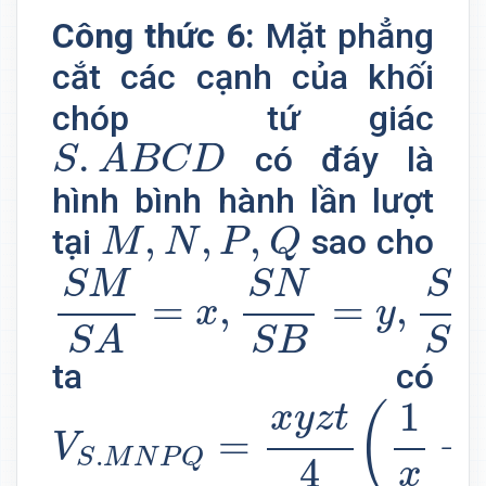
Công thức 6:
Mặt phẳng
cắt các cạnh của khối
chóp tứ giác
S
.
A
B
C
D
.
có đáy là
S
A
B
C
D
hình bình hành lần lượt
M
,
N
,
P
,
Q
,
,
,
tại
sao cho
M
N
P
Q
S
M
S
A
=
x
,
S
N
S
B
=
y
,
S
P
S
C
S
M
S
N
S
P
=
,
=
,
x
y
S
A
S
B
S
C
ta có
V
S
.
M
N
P
Q
=
x
y
z
t
4
(
1
x
+
1
y
1
(
x
y
z
t
=
+
V
.
S
M
N
P
Q
4
x