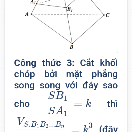
Công thức 3:
Cắt khối
chóp bởi mặt phẳng
song song với đáy sao
S
B
1
S
A
1
=
k
S
B
1
=
cho
thì
k
S
A
1
V
S
.
B
1
B
2
.
.
.
B
n
V
S
.
A
1
A
2
.
.
.
V
.
.
.
.
3
S
B
B
B
1
2
=
n
(đây
k