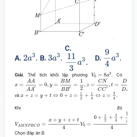
9
4
a
3
.
C.
9
11
3
a
3
.
2
a
3
.
3
a
3
.
11
3
3
3
.
2
.
3
.
D.
A.
B.
a
a
a
3
.
4
a
3
V
0
=
8
a
3
.
3
=
8
.
Giải.
Thể tích khối lập phương
Có
V
a
0
x
=
A
A
A
A
′
=
0
,
y
=
B
M
B
B
′
=
1
2
,
z
=
C
N
C
C
′
,
t
=
D
P
D
D
′
=
1
4
1
B
M
D
P
A
A
C
N
=
=
0
,
=
=
,
=
,
=
x
y
z
t
′
′
′
2
′
B
B
D
D
A
A
C
C
x
+
z
=
y
+
t
⇔
0
+
z
=
1
2
+
1
4
⇔
z
=
3
4
.
3
1
1
+
=
+
⇔
0
+
=
+
⇔
=
.
và
x
z
y
t
z
z
2
4
4
Khi đó
V
A
M
N
P
B
C
D
=
x
+
y
+
z
+
t
4
V
0
=
0
+
1
2
+
3
4
+
1
4
4
.8
a
3
=
3
a
3
.
1
3
1
0
+
+
+
+
+
+
x
y
z
t
4
2
4
=
=
.8
V
V
0
A
M
N
P
B
C
D
4
4
Chọn đáp án B.