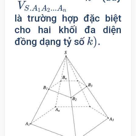
V
.
.
.
.
S
A
A
A
1
2
n
là trường hợp đặc biệt
cho hai khối đa diện
k
)
.
)
.
đồng dạng tỷ số
k