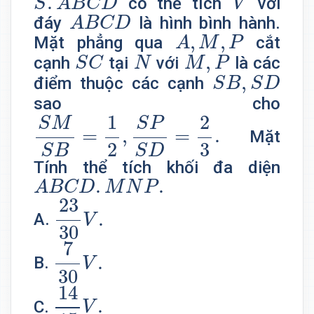
.
có thể tích
với
S
A
B
C
D
V
A
B
C
D
đáy
là hình bình hành.
A
B
C
D
A
,
M
,
P
,
,
Mặt phẳng qua
cắt
A
M
P
S
C
N
M
,
P
,
cạnh
tại
với
là các
S
C
N
M
P
S
B
,
S
D
,
điểm thuộc các cạnh
S
B
S
D
sao cho
S
M
S
B
=
1
2
,
S
P
S
D
=
2
3
.
1
2
S
M
S
P
=
,
=
.
Mặt
2
3
S
B
S
D
Tính thể tích khối đa diện
A
B
C
D
.
M
N
P
.
.
.
A
B
C
D
M
N
P
23
30
V
.
23
.
A.
V
30
7
30
V
.
7
.
B.
V
30
14
15
V
.
14
.
C.
V