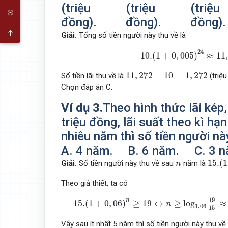
(triệu
(triệu
(triệu
đồng).
đồng).
đồng).
Giải.
Tổng số tiền người này thu về là
10.
(
1
+
0
,
005
)
24
≈
11
,
27
24
10.
(
1
+
0
,
005
)
≈
11
,
11
,
272
−
10
=
1
,
272
11
,
272
−
10
=
1
,
272
Số tiền lãi thu về là
(triệu
Chọn đáp án C.
Ví dụ 3.
Theo hình thức lãi kép
triệu đồng, lãi suất theo kì hạ
nhiêu năm thì số tiền người này
A. 4 năm.
B. 6 năm.
C. 3 
15.
(
1
n
15.
(
1
Giải.
Số tiền người này thu về sau
năm là
n
Theo giả thiết, ta có
15.
(
1
+
0
,
06
)
n
≥
19
⇔
n
≥
log
1
,
06
19
15
≈
4
,
05
19
n
15.
(
1
+
0
,
06
)
≥
19
⇔
≥
log
≈
n
1
,
06
15
Vậy sau ít nhất 5 năm thì số tiền người này thu về l