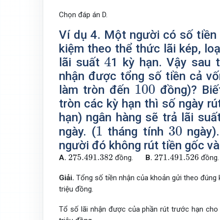
Chọn đáp án D.
Ví dụ 4. Một người có số tiền
kiệm theo thể thức lãi kép, lo
4
4
lãi suất
1 kỳ hạn. Vậy sau 
nhận được tổng số tiền cả vốn
100
100
làm tròn đến
đồng)? Biết
tròn các kỳ hạn thì số ngày rú
hạn) ngân hàng sẽ trả lãi suấ
1
30
1
30
ngày. (
tháng tính
ngày).
người đó không rút tiền gốc và 
275.491.382
271.491.526
275.491.382
271.491.526
A.
đồng.
B.
đồng.
Giải.
Tổng số tiền nhận của khoản gửi theo đúng 
triệu đồng.
Tổ số lãi nhận được của phần rút trước hạn cho