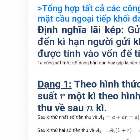
>Tổng hợp tất cả các côn
mặt cầu ngoại tiếp khối đ
Định nghĩa lãi kép:
Gử
đến kì hạn người gửi
k
được tính vào vốn để tín
Ta cùng xét một số dạng bài toán hay gặp là nền t
Dạng 1:
Theo hình thức
r
suất
một kì theo hình 
r
n
thu về sau
kì.
n
A
1
=
a
+
a
r
=
a
(
1
+
r
)
.
=
+
=
(
Sau kì thứ nhất số tiền thu về
A
a
a
r
a
1
A
2
=
A
1
(
1
+
r
)
=
a
(
1
+
r
=
(
1
+
)
=
Sau kì thứ hai số tiền thu về
A
A
r
2
1
A
n
=
a
(
1
+
r
)
n
.