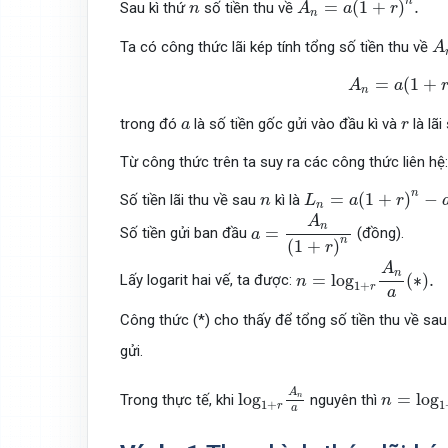
n
n
=
(
1
+
)
.
Sau kì thứ
số tiền thu về
n
A
a
r
n
A
Ta có công thức lãi kép tính tổng số tiền thu về
A
A
n
=
a
(
1
+
r
)
n
,
=
(
1
+
A
a
n
a
r
trong đó
là số tiền gốc gửi vào đầu kì và
là lãi
a
r
Từ công thức trên ta suy ra các công thức liên hệ:
L
n
=
a
(
1
+
r
)
n
−
a
=
a
[
(
1
n
n
=
(
1
+
)
−
Số tiền lãi thu về sau
kì là
n
L
a
r
n
a
=
A
n
(
1
+
r
)
n
A
n
=
Số tiền gửi ban đầu
(đồng).
a
n
(
1
+
)
r
n
=
log
1
+
r
A
n
a
(
∗
)
.
A
n
=
log
(
∗
)
.
Lấy logarit hai vế, ta được:
n
1
+
r
a
Công thức (*) cho thấy để tổng số tiền thu về sa
gửi.
n
=
log
1
+
log
1
+
r
A
n
a
A
log
=
log
Trong thực tế, khi
nguyên thì
n
n
1
+
1
r
a