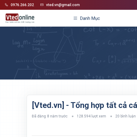
0976.266.202
vted.vn@gmail.com
Danh Mục
[Vted.vn] - Tổng hợp tất cả c
Đã đăng
8 năm trước
128.594 lượt xem
20 bình luận