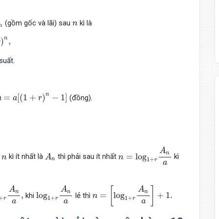
n
n
(gồm gốc và lãi) sau
kì là
n
n
n
)
,
r
 suất.
+
r
)
n
−
1
]
n
=
[
(
1
+
)
−
1
]
(đồng).
a
a
r
n
=
log
1
+
r
A
n
a
A
A
n
n
n
=
log
u
kì ít nhất là
thì phải sau ít nhất
kì
n
A
n
n
1
+
r
a
n
=
[
log
1
+
r
A
n
a
]
+
1.
r
A
n
a
,
log
1
+
r
A
n
a
[
]
A
A
A
n
n
n
,
log
=
log
+
1.
khi
lẻ thì
n
+
1
+
1
+
r
r
r
a
a
a