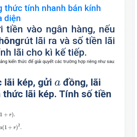
g thức tính nhanh bán kính
a diện
i tiền vào ngân hàng, nếu
hông
rút lãi ra và số tiền lãi
h lãi cho kì kế tiếp.
ảng kiến thức để giải quyết các trường hợp riêng như sau:
a
 lãi kép, gửi
đồng, lãi
a
thức lãi kép. Tính số tiền
1
+
)
.
r
)
2
.
2
(
1
+
)
.
a
r