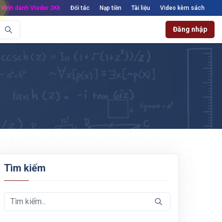
Vinh danh Vteder 2K6
Đối tác
Nạp tiền
Tài liệu
Video kèm sách
Đăng nhập
Tìm kiếm