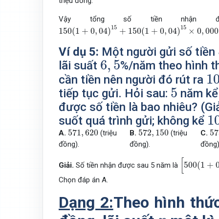
triệu đồng.
Vậy tổng số tiền nhận
150
(
1
+
0
,
04
)
15
+
150
(
1
+
0
,
04
)
15
×
0
,
0001
×
9
15
15
150
(
1
+
0
,
04
)
+
150
(
1
+
0
,
04
)
×
0
,
000
Ví dụ 5:
Một người gửi số tiền
6
,
5
6
,
5
lãi suất
%/năm theo hình t
1
1
cần tiền nên người đó rút ra
5
5
tiếp tục gửi. Hỏi sau:
năm kể 
được số tiền là bao nhiêu? (Gi
1
1
suốt quá trình gửi; không kể
571
,
620
572
,
150
5
571
,
620
572
,
150
57
A.
(triệu
B.
(triệu
C.
đồng).
đồng).
đồng)
[
500
(
1
+
0
,
[
500
(
1
+
Giải.
Số tiền nhận được sau 5 năm là
Chọn đáp án A.
Dạng 2:
Theo hình thức
r