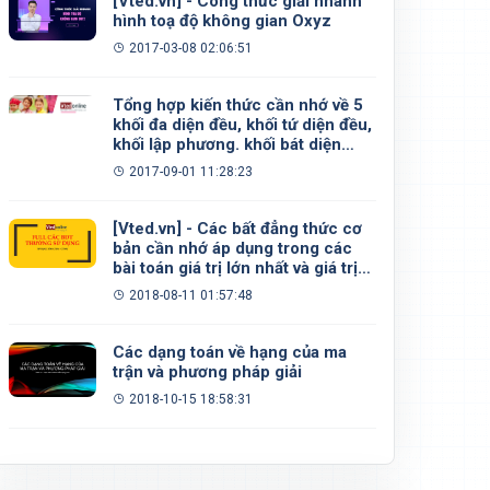
[Vted.vn] - Công thức giải nhanh
hình toạ độ không gian Oxyz
2017-03-08 02:06:51
Tổng hợp kiến thức cần nhớ về 5
khối đa diện đều, khối tứ diện đều,
khối lập phương. khối bát diện
đều, khối 12 mặt đều, khối 20 mặt
2017-09-01 11:28:23
đều
[Vted.vn] - Các bất đẳng thức cơ
bản cần nhớ áp dụng trong các
bài toán giá trị lớn nhất và giá trị
nhỏ nhất
2018-08-11 01:57:48
Các dạng toán về hạng của ma
trận và phương pháp giải
2018-10-15 18:58:31