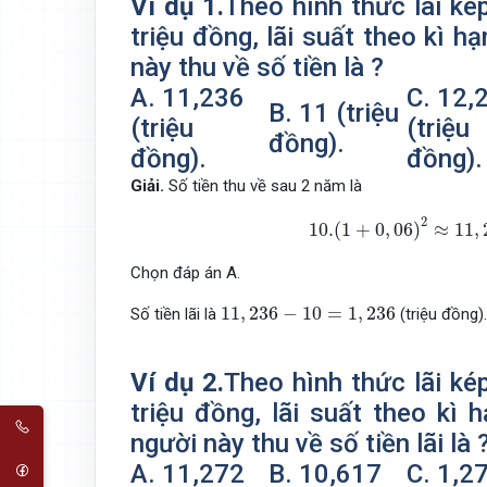
Ví dụ 1.
Theo hình thức lãi ké
triệu đồng, lãi suất theo kì 
này thu về số tiền là ?
A. 11,236
C. 12,
B. 11 (triệu
(triệu
(triệu
đồng).
đồng).
đồng).
Giải.
Số tiền thu về sau 2 năm là
10.
(
1
+
0
,
06
)
2
≈
11
,
236
2
10.
(
1
+
0
,
06
)
≈
11
,
Chọn đáp án A.
11
,
236
−
10
=
1
,
236
11
,
236
−
10
=
1
,
236
Số tiền lãi là
(triệu đồng).
Ví dụ 2.
Theo hình thức lãi ké
triệu đồng, lãi suất theo kì
người này thu về số tiền lãi là 
A. 11,272
B. 10,617
C. 1,2