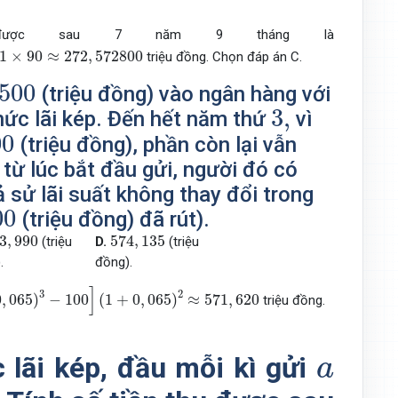
 được sau 7 năm 9 tháng là
0
≈
272
,
572800
1
×
90
≈
272
,
572800
triệu đồng. Chọn đáp án C.
500
500
(triệu đồng) vào ngân hàng với
3
,
3
,
hức lãi kép. Đến hết năm thứ
vì
00
00
(triệu đồng), phần còn lại vẫn
từ lúc bắt đầu gửi, người đó có
ả sử lãi suất không thay đổi trong
00
00
(triệu đồng) đã rút).
73
,
990
574
,
135
3
,
990
574
,
135
(triệu
D.
(triệu
.
đồng).
065
)
3
−
100
]
(
1
+
0
,
065
)
2
≈
571
,
620
]
3
2
0
,
065
)
−
100
(
1
+
0
,
065
)
≈
571
,
620
triệu đồng.
a
 lãi kép, đầu mỗi kì gửi
a