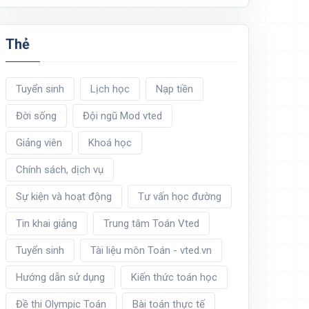
Thẻ
Tuyển sinh
Lịch học
Nạp tiền
Đời sống
Đội ngũ Mod vted
Giảng viên
Khoá học
Chính sách, dịch vụ
Sự kiện và hoạt động
Tư vấn học đường
Tin khai giảng
Trung tâm Toán Vted
Tuyển sinh
Tài liệu môn Toán - vted.vn
Hướng dẫn sử dụng
Kiến thức toán học
Đề thi Olympic Toán
Bài toán thực tế