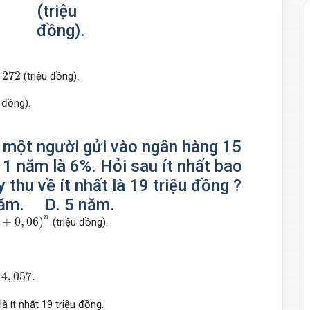
(triệu
đồng).
2
272
(triệu đồng).
 đồng).
, một người gửi vào ngân hàng 15
n 1 năm là 6%. Hỏi sau ít nhất bao
 thu về ít nhất là 19 triệu đồng ?
năm.
D. 5 năm.
+
0
,
06
)
n
n
+
0
,
06
)
(triệu đồng).
7.
4
,
057.
à ít nhất 19 triệu đồng.