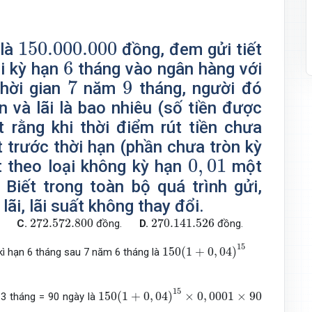
150.000.000
150.000.000
 là
đồng, đem gửi tiết
6
6
ại kỳ hạn
tháng vào ngân hàng với
7
9
7
9
thời gian
năm
tháng, người đó
 và lãi là bao nhiêu (số tiền được
 rằng khi thời điểm rút tiền chưa
t trước thời hạn (phần chưa tròn kỳ
0
,
01
0
,
01
t theo loại không kỳ hạn
một
 Biết trong toàn bộ quá trình gửi,
lãi, lãi suất không thay đổi.
272.572.800
270.141.526
272.572.800
270.141.526
C.
đồng.
D.
đồng.
150
(
1
+
0
,
04
)
15
15
150
(
1
+
0
,
04
)
kì hạn 6 tháng sau 7 năm 6 tháng là
150
(
1
+
0
,
04
)
15
×
0
,
0001
×
90
15
150
(
1
+
0
,
04
)
×
0
,
0001
×
90
 3 tháng = 90 ngày là