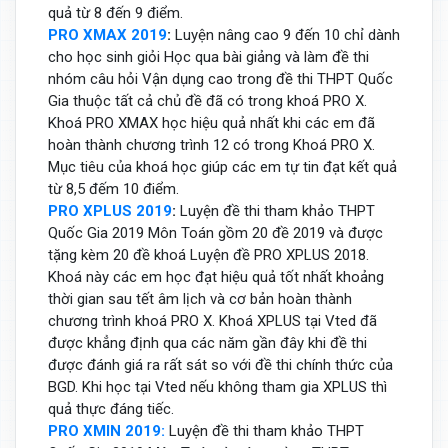
quả từ 8 đến 9 điểm.
PRO XMAX 2019
:
Luyện nâng cao 9 đến 10 chỉ dành
cho học sinh giỏi Học qua bài giảng và làm đề thi
nhóm câu hỏi Vận dụng cao trong đề thi THPT Quốc
Gia thuộc tất cả chủ đề đã có trong khoá PRO X.
Khoá PRO XMAX học hiệu quả nhất khi các em đã
hoàn thành chương trình 12 có trong Khoá PRO X.
Mục tiêu của khoá học giúp các em tự tin đạt kết quả
từ 8,5 đếm 10 điểm.
PRO XPLUS 2019
:
Luyện đề thi tham khảo THPT
Quốc Gia 2019 Môn Toán gồm 20 đề 2019 và được
tặng kèm 20 đề khoá Luyện đề PRO XPLUS 2018.
Khoá này các em học đạt hiệu quả tốt nhất khoảng
thời gian sau tết âm lịch và cơ bản hoàn thành
chương trình khoá PRO X. Khoá XPLUS tại Vted đã
được khẳng định qua các năm gần đây khi đề thi
được đánh giá ra rất sát so với đề thi chính thức của
BGD. Khi học tại Vted nếu không tham gia XPLUS thì
quả thực đáng tiếc.
PRO XMIN 2019:
Luyện đề thi tham khảo THPT