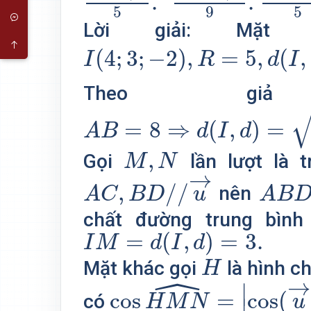
.
.
5
9
5
Lời giải: Mặ
I
(
4
;
3
;
−
2
)
,
R
=
5
,
d
(
I
,
(
P
)
)
=
(
4
;
3
;
−
2
)
,
=
5
,
(
,
I
R
d
I
Theo gi
A
B
=
8
⇒
d
(
I
,
d
)
=
R
2
−
(
A
B
=
8
⇒
(
,
)
=
A
B
d
I
d
M
,
N
,
Gọi
lần lượt là 
M
N
A
C
,
B
D
/
/
u
→
→
A
B
D
,
/
/
nên
A
C
B
D
u
A
B
chất đường trung bìn
I
M
=
d
(
I
,
d
)
=
3.
=
(
,
)
=
3.
I
M
d
I
d
H
Mặt khác gọi
là hình c
H
ˆ
cos
H
M
N
^
=
|
cos
(
u
→
∣
cos
=
cos
(
có
H
M
N
u
∣