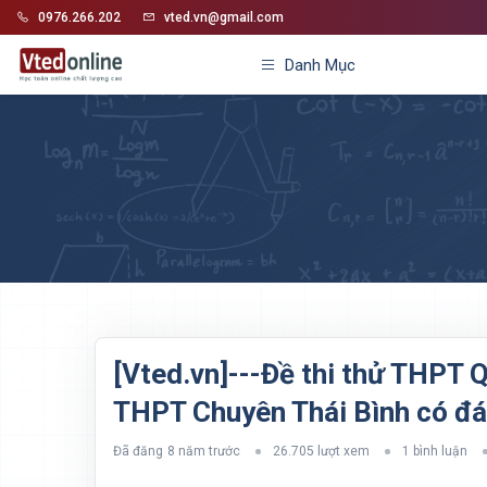
0976.266.202
vted.vn@gmail.com
Danh Mục
[Vted.vn]---Đề thi thử THPT 
THPT Chuyên Thái Bình có đáp
Đã đăng
8 năm trước
26.705 lượt xem
1 bình luận