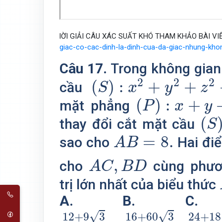
lỜI GIẢI CÂU XÁC SUẤT KHÓ THAM KHẢO BÀI VI
giac-co-cac-dinh-la-dinh-cua-da-giac-nhung-kh
Câu 17.
Trong không gian
(
S
)
:
x
2
+
y
2
+
z
2
−
8
x
2
2
2
(
)
:
+
+
cầu
S
x
y
z
(
P
)
:
x
+
y
+
z
−
(
)
:
+
mặt phẳng
P
x
y
(
S
)
(
thay đổi cắt mặt cầu
S
A
B
=
8.
=
8.
sao cho
Hai đi
A
B
A
C
,
B
D
,
cho
cùng phươ
A
C
B
D
trị lớn nhất của biểu thức
A.
B.
C.
12
+
9
3
5
.
16
+
60
3
9
24
.
+
√
√
12
+
9
3
16
+
60
3
24
+
18