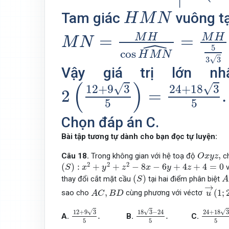
H
M
N
Tam giác
vuông t
H
M
N
M
N
=
M
H
cos
H
M
N
^
=
M
M
H
M
H
=
=
ˆ
M
N
5
cos
H
M
N
√
3
3
Vậy giá trị lớn n
2
(
12
+
9
3
5
)
=
24
+
18
3
5
.
(
)
√
√
12
+
9
3
24
+
18
3
2
=
.
5
5
Chọn đáp án C.
Bài tập tương tự dành cho bạn đọc tự luyện:
O
x
y
z
,
,
Câu 18.
Trong không gian với hệ toạ độ
ch
O
x
y
z
(
S
)
:
x
2
+
y
2
+
z
2
−
8
x
−
6
y
+
4
z
+
4
=
0
2
2
2
(
)
:
+
+
−
8
−
6
+
4
+
4
=
0
v
S
x
y
z
x
y
z
(
S
)
A
,
(
)
thay đổi cắt mặt cầu
tại hai điểm phân biệt
S
A
u
→
(
1
;
→
A
C
,
B
D
,
(
1
;
sao cho
cùng phương với véctơ
A
C
B
D
u
12
+
9
3
5
.
18
3
−
24
5
.
24
+
18
√
√
√
12
+
9
3
18
3
−
24
24
+
18
3
.
.
A.
B.
C.
5
5
5