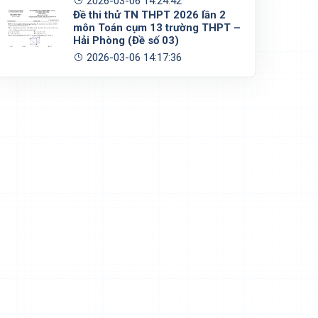
2026-03-06 14:24:42
Đề thi thử TN THPT 2026 lần 2
môn Toán cụm 13 trường THPT –
)
=
3
3
5
(
3
+
4
3
)
=
12
+
9
3
5
.
(
)
Hải Phòng (Đề số 03)
√
√
3
3
12
+
9
3
4
)
)
)
=
3
+
=
.
2026-03-06 14:17:36
5
5
√
3