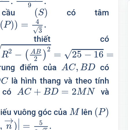
.
.
9
(
S
)
(
)
t cầu
có tâm
S
4
3
.
4
(
)
)
=
.
P
√
3
ả thiết có
2
)
2
=
25
−
16
=
3.
√
2
2
√
A
B
−
=
25
−
16
=
3.
(
)
R
2
A
C
,
B
D
,
trung điểm của
có
A
C
B
D
C
là hình thang và theo tính
D
C
A
C
+
B
D
=
2
M
N
+
=
2
h có
và
A
C
B
D
M
N
(
P
)
M
(
)
hiếu vuông góc của
lên
M
P
→
,
n
→
)
|
=
5
3
3
.
→
∣
5
,
)
=
.
n
∣