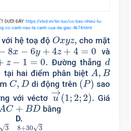
ẾT DƯỚI ĐÂY:
https://vted.vn/tin-tuc/co-bao-nhieu-tu-
ong-co-canh-nao-la-canh-cua-da-giac-4674.html
O
x
y
z
,
,
 với hệ toạ độ
cho mặt
O
x
y
z
−
6
y
+
4
z
+
4
=
0
−
8
−
6
+
4
+
4
=
0
và
x
y
z
1
=
0.
d
+
−
1
=
0.
Đường thẳng
z
d
A
,
B
)
,
tại hai điểm phân biệt
A
B
(
P
)
C
,
D
,
(
)
ểm
di động trên
sao
C
D
P
u
→
(
1
;
2
;
2
)
.
→
(
1
;
2
;
2
)
.
ng với véctơ
Giá
u
A
C
+
B
D
+
bằng
A
C
B
D
D.
18
3
5
8
.
+
30
3
9
.
√
√
3
8
+
30
3