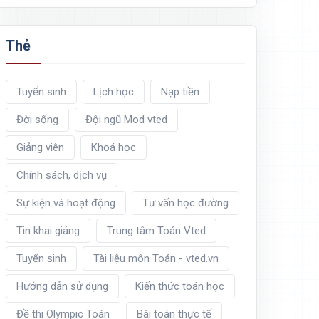
Thẻ
Tuyển sinh
Lịch học
Nạp tiền
Đời sống
Đội ngũ Mod vted
Giảng viên
Khoá học
Chính sách, dịch vụ
Sự kiện và hoạt động
Tư vấn học đường
Tin khai giảng
Trung tâm Toán Vted
Tuyển sinh
Tài liệu môn Toán - vted.vn
Hướng dẫn sử dụng
Kiến thức toán học
Đề thi Olympic Toán
Bài toán thực tế