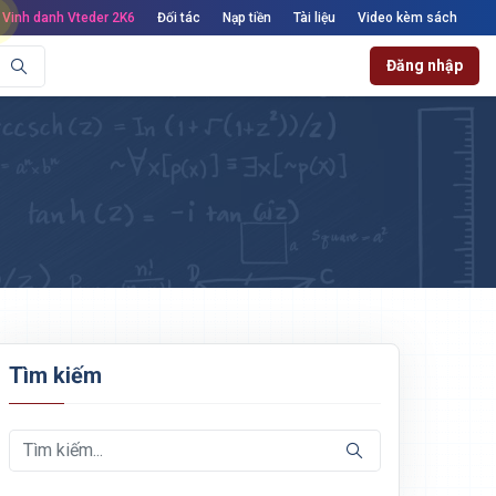
Vinh danh Vteder 2K6
Đối tác
Nạp tiền
Tài liệu
Video kèm sách
Đăng nhập
Tìm kiếm