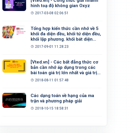
[Vted.vn] - Công thức giải nhanh
hình toạ độ không gian Oxyz
2017-03-08 02:06:51
Tổng hợp kiến thức cần nhớ về 5
khối đa diện đều, khối tứ diện đều,
khối lập phương. khối bát diện
đều, khối 12 mặt đều, khối 20 mặt
2017-09-01 11:28:23
đều
[Vted.vn] - Các bất đẳng thức cơ
bản cần nhớ áp dụng trong các
bài toán giá trị lớn nhất và giá trị
nhỏ nhất
2018-08-11 01:57:48
Các dạng toán về hạng của ma
trận và phương pháp giải
2018-10-15 18:58:31