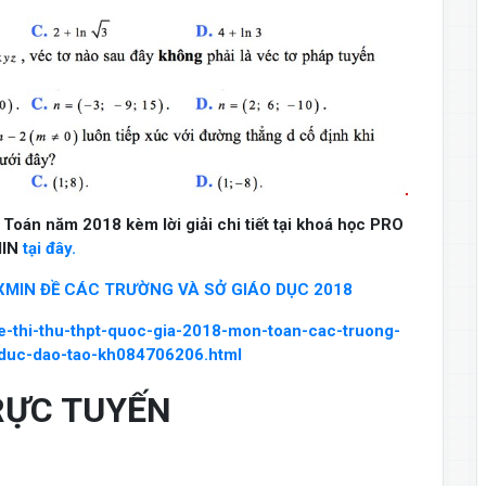
Toán năm 2018 kèm lời giải chi tiết tại khoá học PRO
IN
tại đây.
 XMIN ĐỀ CÁC TRƯỜNG VÀ SỞ GIÁO DỤC 2018
e-thi-thu-thpt-quoc-gia-2018-mon-toan-cac-truong-
-duc-dao-tao-kh084706206.html
RỰC TUYẾN