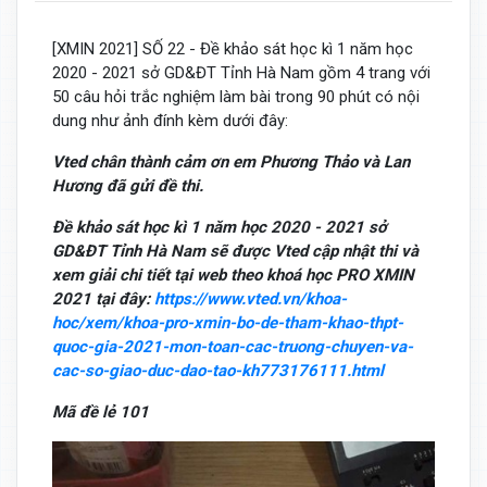
[XMIN 2021] SỐ 22 - Đề khảo sát học kì 1 năm học
2020 - 2021 sở GD&ĐT Tỉnh Hà Nam gồm 4 trang với
50 câu hỏi trắc nghiệm làm bài trong 90 phút có nội
dung như ảnh đính kèm dưới đây:
Vted chân thành cảm ơn em Phương Thảo và Lan
Hương đã gửi đề thi.
Đề khảo sát học kì 1 năm học 2020 - 2021 sở
GD&ĐT Tỉnh Hà Nam sẽ được Vted cập nhật thi và
xem giải chi tiết tại web theo khoá học PRO XMIN
2021 tại đây:
https://www.vted.vn/khoa-
hoc/xem/khoa-pro-xmin-bo-de-tham-khao-thpt-
quoc-gia-2021-mon-toan-cac-truong-chuyen-va-
cac-so-giao-duc-dao-tao-kh773176111.html
Mã đề lẻ 101