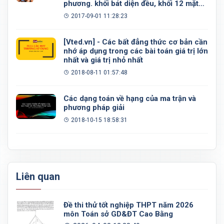
phương. khối bát diện đều, khối 12 mặt
đều, khối 20 mặt đều
2017-09-01 11:28:23
[Vted.vn] - Các bất đẳng thức cơ bản cần
nhớ áp dụng trong các bài toán giá trị lớn
nhất và giá trị nhỏ nhất
2018-08-11 01:57:48
Các dạng toán về hạng của ma trận và
phương pháp giải
2018-10-15 18:58:31
Liên quan
Đề thi thử tốt nghiệp THPT năm 2026
môn Toán sở GD&ĐT Cao Bằng