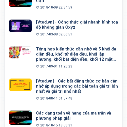
trận
2018-10-09 22:34:59
[Vted.vn] - Công thức giải nhanh hình toạ
độ không gian Oxyz
2017-03-08 02:06:51
Tổng hợp kiến thức cần nhớ về 5 khối đa
diện đều, khối tứ diện đều, khối lập
phương. khối bát diện đều, khối 12 mặt
đều, khối 20 mặt đều
2017-09-01 11:28:23
[Vted.vn] - Các bất đẳng thức cơ bản cần
nhớ áp dụng trong các bài toán giá trị lớn
nhất và giá trị nhỏ nhất
2018-08-11 01:57:48
Các dạng toán về hạng của ma trận và
phương pháp giải
2018-10-15 18:58:31