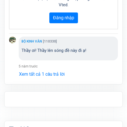
Vted.
Đăng nhập
BỘ KINH VÂN
[110330]
Thầy ơi! Thầy lên sóng đề này đi ạ!
5 năm trước
Xem tất cả 1 câu trả lời