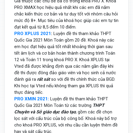
Gia thuộc các chủ đề đã có trong khoá PRO X. Khoá
PRO XMAX học hiệu quả nhất khi các em đã nắm
chắc kiến thức cơ bản và tư duy tốt với nhóm câu hỏi
mức độ 8+. Mục tiêu của khoá học giúp các em tự tin
đạt kết quả từ 8,5 đếm 10 điểm.
PRO XPLUS 2021
:
Luyện đề thi tham khảo THPT
Quốc Gia 2021 Môn Toán gồm 20 đề. Khoá này các
em học đạt hiệu quả tốt nhất khoảng thời gian sau
tết âm lịch và cơ bản hoàn thành chương trình Toán
12 và Toán 11 trong khoá PRO X. Khoá XPLUS tại
Vted đã được khẳng định qua các năm gần đây khi
đề thi được đông đảo giáo viên và học sinh cả nước
đánh giá ra
rất sát
so với đề thi chính thức của BGD.
Khi học tại Vted nếu không tham gia XPLUS thì quả
thực đáng tiếc.
PRO XMIN 2021:
Luyện đề thi tham khảo THPT
Quốc Gia 2021 Môn Toán từ các trường
THPT
Chuyên và Sở giáo dục đào tạo
, gồm các đề chọn
lọc sát với cấu trúc của bộ công bố. Khoá này bổ trợ
cho khoá PRO XPLUS, với nhu cầu cần luyện thêm đề
hay và sát cấu trúc.