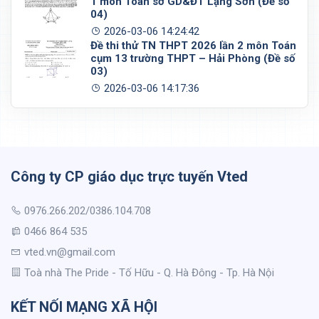
1 môn Toán sở GD&ĐT Lạng Sơn (Đề số
04)
2026-03-06 14:24:42
Đề thi thử TN THPT 2026 lần 2 môn Toán
cụm 13 trường THPT – Hải Phòng (Đề số
03)
2026-03-06 14:17:36
Công ty CP giáo dục trực tuyến Vted
0976.266.202/0386.104.708
0466 864 535
vted.vn@gmail.com
Toà nhà The Pride - Tố Hữu - Q. Hà Đông - Tp. Hà Nội
KẾT NỐI MẠNG XÃ HỘI