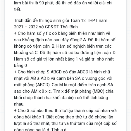
làm bài thi là 90 phút, đề thi có đáp án và lời giải chi
tiết.
Trích dẫn đề thi học sinh giỏi Toán 12 THPT năm
2021 – 2022 sở GD&ĐT Thái Bình:
+ Cho hàm số y f x có bảng biến thiên như hình vẽ
sau Khẳng định nào sau đây đúng? A. Đồ thị hàm số
không có tiệm cận. B. Hàm số nghịch biến trên các
khoảng và C. Đồ thị hàm số có ba đường tiệm cận. D.
Hàm số có giá trị lớn nhất bằng 1 và giá trị nhỏ nhất
bằng 0.
+ Cho hình chóp S ABCD có đáy ABCD là hình chữ
nhật với AB a AD b và cạnh bên SA c vuông góc với
mặt phằng (ABCD). Gọi M là một điếm trên cạnh SA
sao cho AM x 0 x c. Tìm x để mặt phằng (MBC) chia
khối chóp thành hai khối đa diện có thể tích bằng
nhau.
+ Cho 3 số abc theo thứ tự lập thành cấp số nhân với
công bội khác 1. Biết cũng theo thứ tự đó chúng lần
lượt là số thứ nhất, thứ tư và thứ tám của một cấp số
cộng công sai là d. Tính a d.