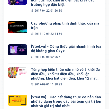
tích của một khối tứ diện bất kì và các
trường hợp đặc biệt
2017-04-22 01:26:30
Các phương pháp tính định thức của ma
trận
2018-10-09 22:34:59
[Vted.vn] - Công thức giải nhanh hình toạ
độ không gian Oxyz
2017-03-08 02:06:51
Tổng hợp kiến thức cần nhớ về 5 khối đa
diện đều, khối tứ diện đều, khối lập
phương. khối bát diện đều, khối 12 mặt
đều, khối 20 mặt đều
2017-09-01 11:28:23
[Vted.vn] - Các bất đẳng thức cơ bản cần
nhớ áp dụng trong các bài toán giá trị lớn
nhất và giá trị nhỏ nhất