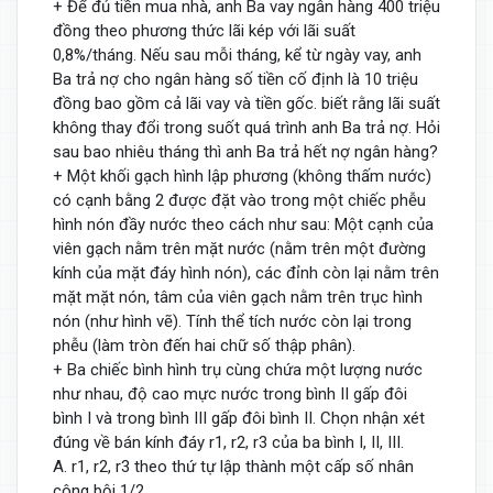
+ Để đủ tiền mua nhà, anh Ba vay ngân hàng 400 triệu
đồng theo phương thức lãi kép với lãi suất
0,8%/tháng. Nếu sau mỗi tháng, kể từ ngày vay, anh
Ba trả nợ cho ngân hàng số tiền cố định là 10 triệu
đồng bao gồm cả lãi vay và tiền gốc. biết rằng lãi suất
không thay đổi trong suốt quá trình anh Ba trả nợ. Hỏi
sau bao nhiêu tháng thì anh Ba trả hết nợ ngân hàng?
+ Một khối gạch hình lập phương (không thấm nước)
có cạnh bằng 2 được đặt vào trong một chiếc phễu
hình nón đầy nước theo cách như sau: Một cạnh của
viên gạch nằm trên mặt nước (nằm trên một đường
kính của mặt đáy hình nón), các đỉnh còn lại nằm trên
mặt mặt nón, tâm của viên gạch nằm trên trục hình
nón (như hình vẽ). Tính thể tích nước còn lại trong
phễu (làm tròn đến hai chữ số thập phân).
+ Ba chiếc bình hình trụ cùng chứa một lượng nước
như nhau, độ cao mực nước trong bình II gấp đôi
bình I và trong bình III gấp đôi bình II. Chọn nhận xét
đúng về bán kính đáy r1, r2, r3 của ba bình I, II, III.
A. r1, r2, r3 theo thứ tự lập thành một cấp số nhân
công bội 1/2.