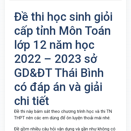
Đề thi học sinh giỏi
cấp tỉnh Môn Toán
lớp 12 năm học
2022 – 2023 sở
GD&ĐT Thái Bình
có đáp án và giải
chi tiết
Đề thi này bám sát theo chương trình học và thi TN
THPT nên các em dùng để ôn luyện thoải mái nhé.
Đề gồm nhiều câu hỏi vận dụng và gần như không có