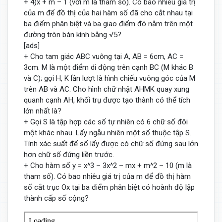
+ 4)x + m – 1 (với m là tham số). Có bao nhiêu giá trị
của m để đồ thị của hai hàm số đã cho cắt nhau tại
ba điểm phân biệt và ba giao điểm đó nằm trên một
đường tròn bán kính bằng √5?
[ads]
+ Cho tam giác ABC vuông tại A, AB = 6cm, AC =
3cm. M là một điểm di động trên cạnh BC (M khác B
và C); gọi H, K lần lượt là hình chiếu vuông góc của M
trên AB và AC. Cho hình chữ nhật AHMK quay xung
quanh cạnh AH, khối trụ được tạo thành có thể tích
lớn nhất là?
+ Gọi S là tập hợp các số tự nhiên có 6 chữ số đôi
một khác nhau. Lấy ngẫu nhiên một số thuộc tập S.
Tính xác suất để số lấy được có chữ số đứng sau lớn
hơn chữ số đứng liền trước.
+ Cho hàm số y = x^3 – 3x^2 – mx + m^2 – 10 (m là
tham số). Có bao nhiêu giá trị của m để đồ thị hàm
số cắt trục Ox tại ba điểm phân biệt có hoành độ lập
thành cấp số cộng?