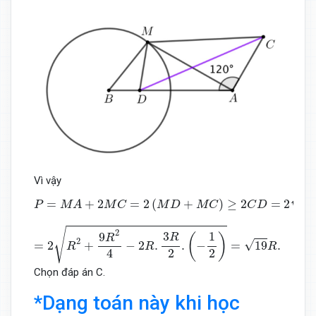
Vì vậy
P
=
M
A
+
2
M
C
=
2
(
M
D
+
M
C
)
≥
2
C
D
=
2
A
C
2
+
A
D
2
−
2
A
C
.
A
D
.
√
=
+
2
=
2
(
+
)
≥
2
=
2
P
M
A
M
C
M
D
M
C
C
D
A
=
2
R
2
+
9
R
2
4
−
2
R
.
3
R
2
.
(
−
1
2
)
=
19
R
.
√
2
3
1
9
(
)
R
R
2
√
=
2
+
−
2
.
.
−
=
19
.
R
R
R
2
2
4
Chọn đáp án C.
*Dạng toán này khi học