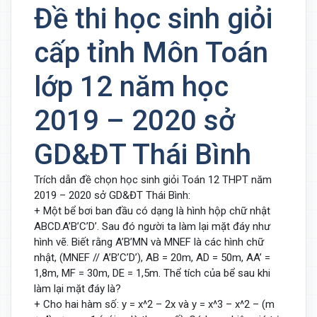
Đề thi học sinh giỏi
cấp tỉnh Môn Toán
lớp 12 năm học
2019 – 2020 sở
GD&ĐT Thái Bình
Trích dẫn đề chọn học sinh giỏi Toán 12 THPT năm
2019 – 2020 sở GD&ĐT Thái Bình:
+ Một bể bơi ban đầu có dạng là hình hộp chữ nhật
ABCD.A’B’C’D’. Sau đó người ta làm lại mặt đáy như
hình vẽ. Biết rằng A’B’MN và MNEF là các hình chữ
nhật, (MNEF // A’B’C’D’), AB = 20m, AD = 50m, AA’ =
1,8m, MF = 30m, DE = 1,5m. Thể tích của bể sau khi
làm lại mặt đáy là?
+ Cho hai hàm số: y = x^2 – 2x và y = x^3 – x^2 – (m