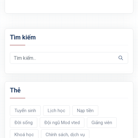
Tìm kiếm
Thẻ
Tuyển sinh
Lịch học
Nạp tiền
Đời sống
Đội ngũ Mod vted
Giảng viên
Khoá học
Chính sách, dịch vụ