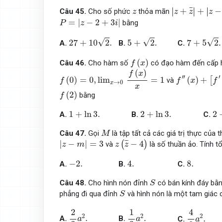
|
z
+
z
¯
|
+
|
z
−
z
¯
z
∣
∣
∣
¯
¯
+
+
−
∣
∣
∣
Câu 45.
Cho số phức
thỏa mãn
z
z
z
z
P
=
|
z
−
2
+
3
i
|
=
|
−
2
+
3
|
bằng
P
z
i
27
+
10
2
.
5
+
2
.
7
+
5
2
.
√
√
√
27
+
10
2
.
5
+
2
.
7
+
5
2
.
A.
B.
C.
f
(
x
)
(
)
Câu 46.
Cho hàm số
có đạo hàm đến cấp ha
f
x
f
(
0
)
=
0
,
lim
x
→
0
f
(
x
)
x
=
1
f
″
(
x
)
+
[
f
′
(
x
)
]
(
)
f
x
′′
′
(
0
)
=
0
,
lim
=
1
(
)
+
[
và
f
f
x
f
→
0
x
x
f
(
2
)
(
2
)
bằng
f
1
+
ln
3.
2
+
ln
3.
2
1
+
ln
3.
2
+
ln
3.
2
A.
B.
C.
M
Câu 47.
Gọi
là tập tất cả các giá trị thực của
M
z
(
z
¯
−
4
)
|
z
−
m
|
=
3
¯
¯
|
−
|
=
3
−
4
(
)
và
là số thuần ảo. Tính t
z
m
z
z
−
2.
4.
8.
−
2.
4.
8.
A.
B.
C.
S
Câu 48.
Cho hình nón đỉnh
có bán kính đáy bằ
S
S
phẳng đi qua đỉnh
và hình nón là một tam giác c
S
2
3
a
2
.
1
3
a
2
.
4
3
a
2
.
4
2
1
2
2
2
.
.
.
A.
B.
C.
a
a
a