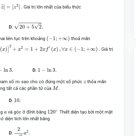
|
=
|
z
2
|
.
2
∣
∣
∣
¯
¯
=
.
∣
∣
∣
Giá trị lớn nhất của biểu thức
z
z
20
+
5
2
.
√
√
20
+
5
2
.
D.
(
−
1
;
+
∞
)
(
−
1
;
+
∞
)
i liên tục trên khoảng
thoả mãn
2
+
x
2
=
1
+
2
x
f
′
(
x
)
,
∀
x
∈
(
−
1
;
+
∞
)
.
2
′
2
(
)
+
=
1
+
2
(
)
,
∀
∈
(
−
1
;
+
∞
)
.
]
Giá trị
x
x
x
f
x
x
−
ln
3.
1
−
ln
3.
−
ln
3.
1
−
ln
3.
D.
m
z
 tham số
sao cho có đúng một số phức
thỏa mãn
m
z
M
.
.
ổng tất cả các phần tử của
M
10.
10.
D.
120
∘
a
∘
120
ng
và góc ở đỉnh bằng
. Thiết diện tạo bởi một mặt
a
ó diện tích lớn nhất bằng
2
3
a
2
.
2
2
.
D.
a