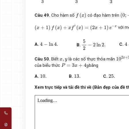
3
3
3
f
(
x
)
(
0
;
(
)
(
0
;
Câu 49.
Cho hàm số
có đạo hàm trên
f
x
(
x
+
1
)
f
(
x
)
+
x
f
′
(
x
)
=
(
2
x
+
1
)
e
−
x
′
−
(
+
1
)
(
)
+
(
)
=
(
2
+
1
)
x
với m
x
f
x
x
f
x
x
e
5
2
−
2
ln
2.
5
4
−
ln
4.
4
4
−
ln
4.
4
−
2
ln
2.
A.
C.
B.
2
10
2
x
x
,
y
2
+
x
,
10
Câu 50.
Biết
là các số thực thỏa mãn
x
y
P
=
3
x
+
4
y
=
3
+
4
của biểu thức
bằng
P
x
y
10.
13.
25.
10.
13.
25.
A.
B.
C.
Xem trực tiếp và tải đề thi về (Bản đẹp của đề 