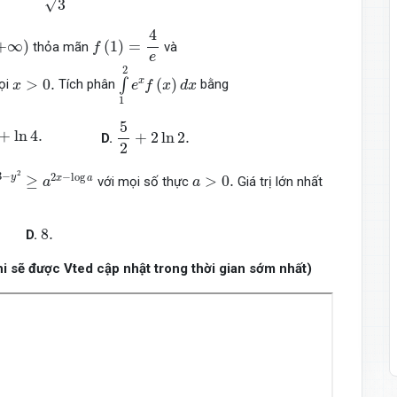
√
3
f
(
1
)
=
4
e
4
+
∞
)
+
∞
)
(
1
)
=
thỏa mãn
và
f
e
∫
1
2
e
x
f
(
x
)
d
x
2
x
>
0.
>
0.
(
)
x
∫
ọi
Tích phân
bằng
x
e
f
x
d
x
1
5
2
+
2
ln
2.
5
+
ln
4.
+
ln
4.
+
2
ln
2.
D.
2
+
3
−
y
2
≥
a
2
x
−
log
a
a
>
0.
2
3
−
2
−
log
y
≥
>
0.
x
a
với mọi số thực
Giá trị lớn nhất
a
a
8.
8.
D.
thi sẽ được Vted cập nhật trong thời gian sớm nhất)