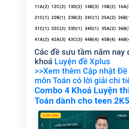
11A(2)
12C(2)
13D(2)
14B(3)
15B(2)
16A(
21C(1)
22B(1)
23B(3)
24C(1)
25A(2)
26B(
31C(1)
32C(2)
33D(1)
34D(1)
35A(2)
36B(
41A(2)
42A(3)
43C(3)
44B(4)
45B(4)
46B(
Các đề sưu tầm năm nay 
khoá
Luyện đề Xplus
>>Xem thêm Cập nhật Đề t
môn Toán có lời giải chi ti
Combo 4 Khoá Luyện th
Toán dành cho teen 2K