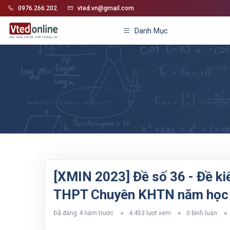
0976.266.202
vted.vn@gmail.com
Danh Mục
[XMIN 2023] Đề số 36 - Đề ki
THPT Chuyên KHTN năm học
Đã đăng
4 năm trước
4.453 lượt xem
0 bình luận