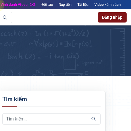
Vinh danh Vteder 2K6
Đối tác
Nạp tiền
Tài liệu
Video kèm sách
Đăng nhập
Tìm kiếm