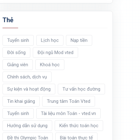
Thẻ
Tuyển sinh
Lịch học
Nạp tiền
Đời sống
Đội ngũ Mod vted
Giảng viên
Khoá học
Chính sách, dịch vụ
Sự kiện và hoạt động
Tư vấn học đường
Tin khai giảng
Trung tâm Toán Vted
Tuyển sinh
Tài liệu môn Toán - vted.vn
Hướng dẫn sử dụng
Kiến thức toán học
Đề thi Olympic Toán
Bài toán thực tế