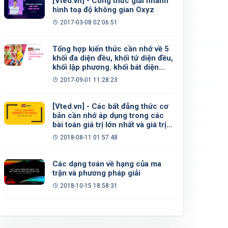
[Vted.vn] - Công thức giải nhanh
hình toạ độ không gian Oxyz
2017-03-08 02:06:51
Tổng hợp kiến thức cần nhớ về 5
khối đa diện đều, khối tứ diện đều,
khối lập phương. khối bát diện
đều, khối 12 mặt đều, khối 20 mặt
2017-09-01 11:28:23
đều
[Vted.vn] - Các bất đẳng thức cơ
bản cần nhớ áp dụng trong các
bài toán giá trị lớn nhất và giá trị
nhỏ nhất
2018-08-11 01:57:48
Các dạng toán về hạng của ma
trận và phương pháp giải
2018-10-15 18:58:31