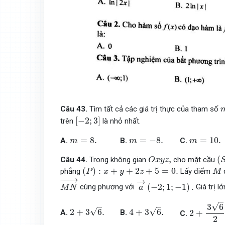
Câu 43.
Tìm tất cả các giá trị thực của tham số
[
−
2
;
3
]
[
−
2
;
3
]
trên
là nhỏ nhất.
m
=
8.
m
=
−
8.
m
=
10.
=
8.
=
−
8.
=
10.
A.
B.
C.
m
m
m
(
O
x
y
z
,
,
(
Câu 44.
Trong không gian
cho mặt cầu
O
x
y
z
(
P
)
:
x
+
y
+
2
z
+
5
=
0.
M
(
)
:
+
+
2
+
5
=
0.
phẳng
Lấy điểm
P
x
y
z
M
M
N
→
−
−−
→
a
→
(
−
2
;
1
;
−
1
)
.
→
(
−
2
;
1
;
−
1
)
.
cùng phương với
Giá trị l
M
N
a
2
+
3
6
2
.
√
2
+
3
6
.
4
+
3
6
.
3
6
√
√
2
+
3
6
.
4
+
3
6
.
A.
B.
2
+
C.
2