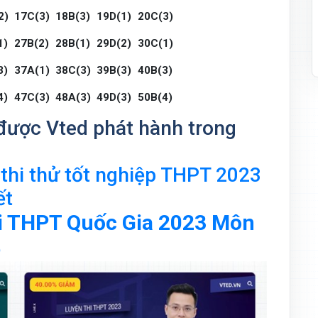
2)
17C(3)
18B(3)
19D(1)
20C(3)
1)
27B(2)
28B(1)
29D(2)
30C(1)
3)
37A(1)
38C(3)
39B(3)
40B(3)
4)
47C(3)
48A(3)
49D(3)
50B(4)
được Vted phát hành trong
hi thử tốt nghiệp THPT 2023
ết
i THPT Quốc Gia 2023 Môn
5