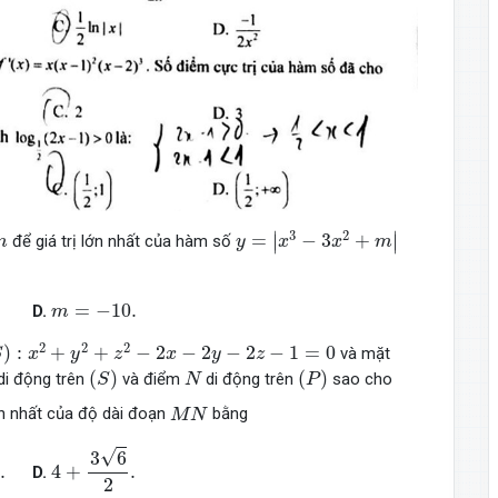
y
=
|
x
3
−
3
x
2
+
m
|
m
3
2
∣
∣
=
−
3
+
∣
∣
để giá trị lớn nhất của hàm số
m
y
x
x
m
m
=
−
10.
=
−
10.
D.
m
S
)
:
x
2
+
y
2
+
z
2
−
2
x
−
2
y
−
2
z
−
1
=
0
2
2
2
)
:
+
+
−
2
−
2
−
2
−
1
=
0
và mặt
S
x
y
z
x
y
z
(
S
)
(
P
)
N
(
)
(
)
di động trên
và điểm
di động trên
sao cho
S
N
P
M
N
ớn nhất của độ dài đoạn
bằng
M
N
4
+
3
6
2
.
√
3
6
.
4
+
.
D.
2