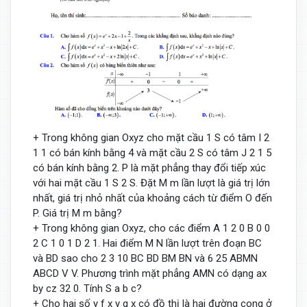
+ Trong không gian Oxyz cho mặt cầu 1 S có tâm I 2
1 1 có bán kính bằng 4 và mặt cầu 2 S có tâm J 2 1 5
có bán kính bằng 2. P là mặt phẳng thay đổi tiếp xúc
với hai mặt cầu 1 S 2 S. Đặt M m lần lượt là giá trị lớn
nhất, giá trị nhỏ nhất của khoảng cách từ điểm O đến
P. Giá trị M m bằng?
+ Trong không gian Oxyz, cho các điểm A 1 2 0 B 0 0
2 C 1 0 1 D 2 1. Hai điểm M N lần lượt trên đoạn BC
và BD sao cho 2 3 10 BC BD BM BN và 6 25 ABMN
ABCD V V. Phương trình mặt phẳng AMN có dạng ax
by cz 32 0. Tính S a b c?
+ Cho hai số y f x y g x có đồ thị là hai đường cong ở