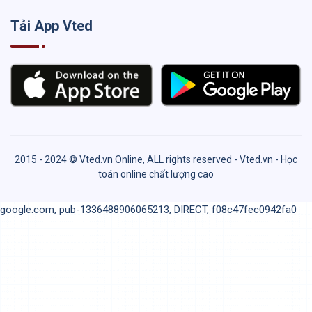
Tải App Vted
2015 - 2024 © Vted.vn Online, ALL rights reserved - Vted.vn - Học
toán online chất lượng cao
google.com, pub-1336488906065213, DIRECT, f08c47fec0942fa0