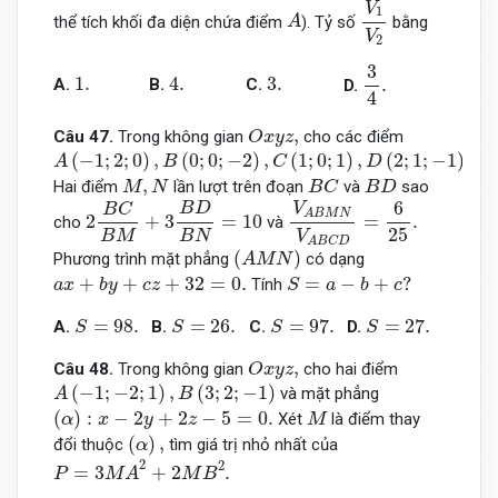
V
A
1
thể tích khối đa diện chứa điểm
). Tỷ số
bằng
A
V
2
3
4
.
3
1.
4.
3.
1.
4.
3.
.
A.
B.
C.
D.
4
O
x
y
z
,
,
Câu 47.
Trong không gian
cho các điểm
O
x
y
z
A
(
−
1
;
2
;
0
)
,
B
(
0
;
0
;
−
2
)
,
C
(
1
;
0
;
1
)
,
D
(
2
;
1
;
−
1
)
.
(
−
1
;
2
;
0
)
,
(
0
;
0
;
−
2
)
,
(
1
;
0
;
1
)
,
(
2
;
1
;
−
1
)
.
A
B
C
D
B
C
M
,
N
B
D
,
Hai điểm
lần lượt trên đoạn
và
sao
M
N
B
C
B
D
2
B
C
B
M
+
3
B
D
B
N
=
10
V
A
B
M
N
V
A
B
C
D
=
6
25
.
6
B
D
V
B
C
A
B
M
N
2
+
3
=
10
=
.
cho
và
25
B
M
B
N
V
A
B
C
D
(
A
M
N
)
(
)
Phương trình mặt phẳng
có dạng
A
M
N
S
=
a
−
b
+
c
?
a
x
+
b
y
+
c
z
+
32
=
0.
+
+
+
32
=
0.
=
−
+
?
Tính
a
x
b
y
c
z
S
a
b
c
S
=
98.
S
=
26.
S
=
97.
S
=
27.
=
98.
=
26.
=
97.
=
27.
A.
B.
C.
D.
S
S
S
S
O
x
y
z
,
,
Câu 48.
Trong không gian
cho hai điểm
O
x
y
z
A
(
−
1
;
−
2
;
1
)
,
B
(
3
;
2
;
−
1
)
(
−
1
;
−
2
;
1
)
,
(
3
;
2
;
−
1
)
và mặt phẳng
A
B
(
α
)
:
x
−
2
y
+
2
z
−
5
=
0.
M
(
)
:
−
2
+
2
−
5
=
0.
Xét
là điểm thay
α
x
y
z
M
(
α
)
,
(
)
,
đổi thuộc
tìm giá trị nhỏ nhất của
α
P
=
3
M
A
2
+
2
M
B
2
.
2
2
=
3
+
2
.
P
M
A
M
B