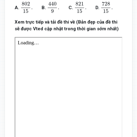
802
15
.
440
9
.
821
15
.
728
15
.
440
728
802
821
.
.
.
.
A.
C.
D.
B.
15
15
15
9
Xem trực tiếp và tải đề thi về (Bản đẹp của đề thi
sẽ được Vted cập nhật trong thời gian sớm nhất)