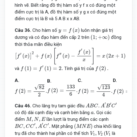
hình vẽ. Biết rằng đồ thị hàm số y f x có đúng một
điểm cực trị là A, đồ thị hàm số y g x có đúng một
điểm cực trị là B và 5 A B x x AB.
y
=
f
(
x
)
=
(
)
Câu 36.
Cho hàm số
luôn nhận giá trị
y
f
x
(
1
;
+
∞
)
(
1
;
+
∞
)
dương và có đạo hàm đến cấp 2 trên
đồng
thời thỏa mãn điều kiện
[
f
′
(
x
)
]
2
+
f
(
x
)
[
f
″
(
x
)
−
f
′
(
x
)
x
]
=
x
(
2
x
+
1
)
′
[
]
(
)
f
x
2
′
′′
(
)
+
(
)
(
)
−
=
(
2
+
1
)
[
]
f
x
f
x
f
x
x
x
x
f
(
1
)
=
f
′
(
1
)
=
2.
f
(
2
)
.
′
(
1
)
=
(
1
)
=
2.
(
2
)
.
và
Tính giá trị của
f
f
f
A.
C.
D.
B.
f
(
2
)
=
82
2
.
f
(
2
)
=
123
4
.
f
(
2
)
=
798
6
f
(
2
)
=
133
6
.
133
√
√
√
82
123
(
2
)
=
.
(
2
)
=
.
(
2
)
=
.
(
2
)
=
f
f
f
f
6
2
4
A
B
C
.
A
′
B
′
C
′
′
′
′
.
Câu 46.
Cho lăng trụ tam giác đều
A
B
C
A
B
C
a
.
.
có độ dài cạnh đáy và cạnh bên bằng
Gọi các
a
M
,
N
,
E
,
,
điểm
lần lượt là trung điểm các cạnh
M
N
E
B
C
,
C
C
′
,
A
′
C
′
.
(
M
N
E
)
′
′
′
,
,
.
(
)
Mặt phẳng
chia khối lăng
B
C
C
C
A
C
M
N
E
V
1
,
V
2
V
1
,
trụ đã cho thành hai phần có thể tích
(
là
V
V
V
1
2
1
V
1
V
2