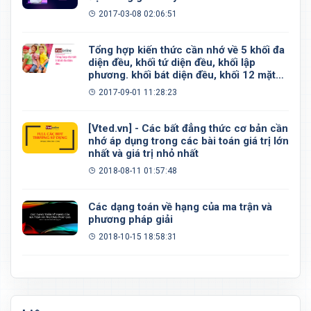
2017-03-08 02:06:51
Tổng hợp kiến thức cần nhớ về 5 khối đa
diện đều, khối tứ diện đều, khối lập
phương. khối bát diện đều, khối 12 mặt
đều, khối 20 mặt đều
2017-09-01 11:28:23
[Vted.vn] - Các bất đẳng thức cơ bản cần
nhớ áp dụng trong các bài toán giá trị lớn
nhất và giá trị nhỏ nhất
2018-08-11 01:57:48
Các dạng toán về hạng của ma trận và
phương pháp giải
2018-10-15 18:58:31