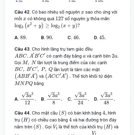
x
Câu 42
.
Có bao nhiêu số nguyên
sao cho ứng với
x
127
x
y
127
mỗi
có không quá
số nguyên
thỏa mãn
x
y
log
3
(
x
2
+
y
)
≥
log
2
(
x
+
y
)
?
2
log
+
≥
log
(
+
)
?
(
)
x
y
x
y
3
2
89.
90.
46.
45.
89.
90.
46.
45.
A.
B.
C.
D.
Câu 43
.
Cho hình lăng trụ tam giác đều
A
B
C
.
A
′
B
′
C
′
2
a
.
′
′
a
′
.
2
.
có cạnh đáy bằng
và cạnh bên
A
B
C
A
B
C
a
a
M
,
N
,
Gọi
lần lượt là trung điểm của các cạnh
M
N
B
C
,
B
′
C
′
,
P
,
Q
′
′
,
,
,
lần lượt là tâm các mặt
B
C
B
C
P
Q
(
A
B
B
′
A
′
)
(
A
C
C
′
A
′
)
.
′
′
′
′
.
(
)
(
)
và
Thể tích khối tứ diện
A
B
B
A
A
C
C
A
M
N
P
Q
bằng
M
N
P
Q
3
a
3
12
.
3
a
3
8
.
3
a
3
24
.
3
a
3
48
.
3
3
3
3
√
√
√
√
3
3
3
3
a
a
a
a
.
.
.
.
A.
B.
C.
D.
12
24
8
48
(
S
)
4
,
(
)
4
,
Câu 44
.
Cho mặt cầu
có bán kính bằng
hình
S
(
H
)
4
(
)
4
trụ
có chiều cao bằng
và hai đường tròn đáy
H
(
S
)
.
(
H
)
V
1
(
)
.
(
)
nằm trên
Gọi
là thể tích của khối trụ
và
S
V
H
1
V
1
V
2
V
(
S
)
.
V
2
1