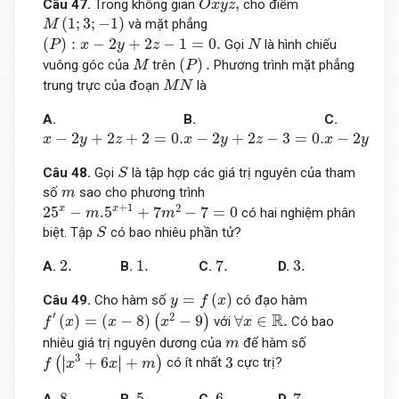
,
Câu 47.
Trong không gian
cho điểm
O
x
y
z
M
(
1
;
3
;
−
1
)
(
1
;
3
;
−
1
)
và mặt phẳng
M
(
P
)
:
x
−
2
y
+
2
z
−
1
=
0.
N
(
)
:
−
2
+
2
−
1
=
0.
Gọi
là hình chiếu
P
x
y
z
N
(
P
)
.
M
(
)
.
vuông góc của
trên
Phương trình mặt phẳng
M
P
M
N
trung trực của đoạn
là
M
N
A.
B.
C.
x
−
2
y
+
2
z
+
2
=
0.
x
−
2
y
+
2
z
−
3
=
0.
x
−
2
y
+
2
z
+
−
2
+
2
+
2
=
0.
−
2
+
2
−
3
=
0.
−
2
+
2
x
y
z
x
y
z
x
y
S
Câu 48.
Gọi
là tập hợp các giá trị nguyên của tham
S
m
số
sao cho phương trình
m
25
x
−
m
.5
x
+
1
+
7
m
2
−
7
=
0
+
1
2
x
x
25
−
.5
+
7
−
7
=
0
có hai nghiệm phân
m
m
S
biệt. Tập
có bao nhiêu phần tử?
S
2.
1.
7.
3.
2.
1.
7.
3.
A.
B.
C.
D.
y
=
f
(
x
)
=
(
)
Câu 49.
Cho hàm số
có đạo hàm
y
f
x
f
′
(
x
)
=
(
x
−
8
)
(
x
2
−
9
)
∀
x
∈
R
.
′
R
2
(
)
=
(
−
8
)
−
9
∀
∈
.
(
)
với
Có bao
f
x
x
x
x
m
nhiêu giá trị nguyên dương của
để hàm số
m
f
(
|
x
3
+
6
x
|
+
m
)
3
3
∣
∣
+
6
+
3
(
)
∣
∣
có ít nhất
cực trị?
f
x
x
m
8.
5.
6.
7.
8.
5.
6.
7.
A.
B.
C.
D.