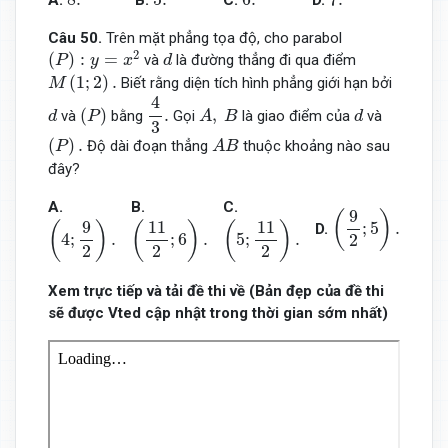
Câu 50.
Trên mặt phẳng tọa độ, cho parabol
(
P
)
:
y
=
x
2
d
2
(
)
:
=
và
là đường thẳng đi qua điểm
P
y
x
d
M
(
1
;
2
)
.
(
1
;
2
)
.
Biết rằng diện tích hình phẳng giới hạn bởi
M
4
3
.
4
(
P
)
A
,
B
d
d
(
)
.
,
và
bằng
Gọi
là giao điểm của
và
d
P
A
B
d
3
(
P
)
.
A
B
(
)
.
Độ dài đoạn thẳng
thuộc khoảng nào sau
P
A
B
đây?
(
9
2
;
5
)
.
A.
B.
C.
9
(
4
;
9
2
)
.
(
11
2
;
6
)
.
(
5
;
11
2
)
.
(
)
9
11
11
;
5
.
(
)
(
)
(
)
D.
4
;
.
;
6
.
5
;
.
2
2
2
2
Xem trực tiếp và tải đề thi về (Bản đẹp của đề thi
sẽ được Vted cập nhật trong thời gian sớm nhất)