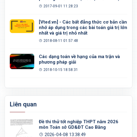
đều, khối 20 mặt đều
2017-09-01 11:28:23
[Vted.vn] - Các bất đẳng thức cơ bản cần
nhớ áp dụng trong các bài toán giá trị lớn
nhất và giá trị nhỏ nhất
2018-08-11 01:57:48
Các dạng toán về hạng của ma trận và
phương pháp giải
2018-10-15 18:58:31
Liên quan
Đề thi thử tốt nghiệp THPT năm 2026
môn Toán sở GD&ĐT Cao Bằng
2026-04-08 13:38:49