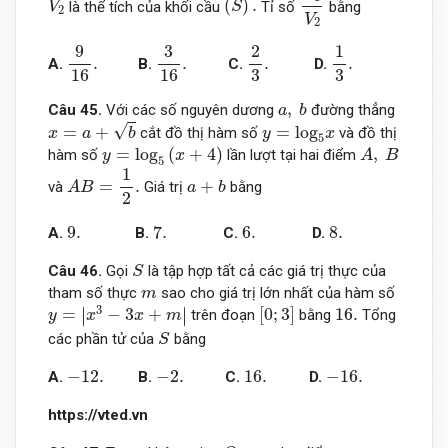
(
)
.
là thể tích của khối cầu
Tỉ số
bằng
V
S
2
V
2
9
16
.
3
16
.
2
3
.
1
3
.
3
9
2
1
.
.
.
.
B.
A.
C.
D.
16
16
3
3
a
,
b
,
Câu 45.
Với các số nguyên dương
đường thẳng
a
b
x
=
a
+
b
y
=
log
5
x
√
=
+
=
log
cắt đồ thị hàm số
và đồ thị
x
a
b
y
x
5
y
=
log
5
(
x
+
4
)
A
,
B
=
log
(
+
4
)
,
hàm số
lần lượt tại hai điểm
y
x
A
B
5
A
B
=
1
2
.
1
a
+
b
=
.
+
và
Giá trị
bằng
A
B
a
b
2
9.
7.
6.
8.
9.
7.
6.
8.
A.
B.
C.
D.
S
Câu 46.
Gọi
là tập hợp tất cả các giá trị thực của
S
m
tham số thực
sao cho giá trị lớn nhất của hàm số
m
y
=
|
x
3
−
3
x
+
m
|
[
0
;
3
]
16.
3
∣
∣
=
−
3
+
[
0
;
3
]
16.
∣
∣
trên đoạn
bằng
Tổng
y
x
x
m
S
các phần tử của
bằng
S
−
12.
−
2.
16.
−
16.
−
12.
−
2.
16.
−
16.
A.
B.
C.
D.
https://vted.vn
O
x
y
z
,