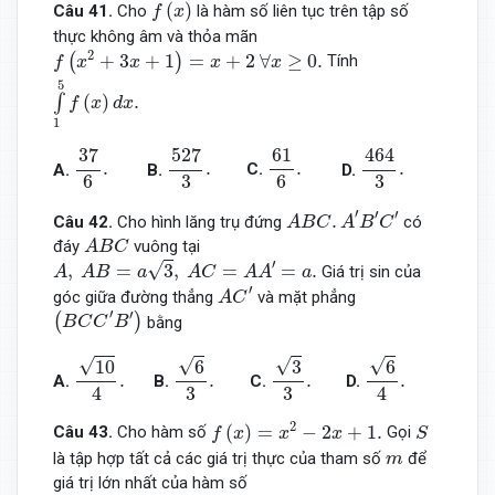
f
(
x
)
(
)
Câu 41
.
Cho
là hàm số liên tục trên tập số
f
x
thực không âm và thỏa mãn
f
(
x
2
+
3
x
+
1
)
=
x
+
2
∀
x
≥
0.
2
+
3
+
1
=
+
2
∀
≥
0.
(
)
Tính
f
x
x
x
x
∫
1
5
f
(
x
)
d
x
.
5
(
)
.
∫
f
x
d
x
1
37
6
.
527
3
.
61
6
.
464
3
.
37
527
464
61
.
.
.
.
C.
A.
B.
D.
6
6
3
3
A
B
C
.
A
′
B
′
C
′
′
′
′
.
Câu 42
.
Cho hình lăng trụ đứng
có
A
B
C
A
B
C
A
B
C
đáy
vuông tại
A
B
C
A
,
A
B
=
a
3
,
A
C
=
A
A
′
=
a
.
′
√
,
=
3
,
=
=
.
Giá trị sin của
A
A
B
a
A
C
A
A
a
A
C
′
′
góc giữa đường thẳng
và mặt phẳng
A
C
(
B
C
C
′
B
′
)
′
′
(
)
bằng
B
C
C
B
10
4
.
6
3
.
3
3
.
6
4
.
√
√
√
√
3
10
6
6
.
.
.
.
C.
A.
B.
D.
4
4
3
3
f
(
x
)
=
x
2
−
2
x
+
1.
S
2
(
)
=
−
2
+
1.
Câu 43
.
Cho hàm số
Gọi
f
x
x
x
S
m
là tập hợp tất cả các giá trị thực của tham số
để
m
giá trị lớn nhất của hàm số