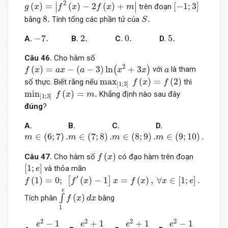
g
(
x
)
=
|
f
2
(
x
)
−
2
f
(
x
)
+
m
|
[
−
1
;
3
]
2
∣
∣
(
)
=
(
)
−
2
(
)
+
[
−
1
;
3
]
trên đoạn
g
x
f
x
f
x
m
∣
∣
S
.
8.
8.
.
bằng
Tính tổng các phần tử của
S
−
7.
2.
0.
5.
−
7.
2.
0.
5.
A.
B.
C.
D.
Câu 46
.
Cho hàm số
f
(
x
)
=
a
x
−
(
a
−
3
)
ln
(
x
2
+
3
x
)
a
2
(
)
=
−
(
−
3
)
ln
+
3
(
)
với
là tham
f
x
a
x
a
x
x
a
max
[
1
;
3
]
f
(
x
)
=
f
(
2
)
max
(
)
=
(
2
)
số thực. Biết rằng nếu
thì
f
x
f
[
1
;
3
]
min
[
1
;
3
]
f
(
x
)
=
m
.
min
(
)
=
.
Khẳng định nào sau đây
f
x
m
[
1
;
3
]
đúng
?
A.
B.
C.
D.
m
∈
(
6
;
7
)
.
m
∈
(
7
;
8
)
.
m
∈
(
8
;
9
)
.
m
∈
(
9
;
10
)
.
∈
(
6
;
7
)
.
∈
(
7
;
8
)
.
∈
(
8
;
9
)
.
∈
(
9
;
10
)
.
m
m
m
m
f
(
x
)
(
)
Câu 47
.
Cho hàm số
có đạo hàm trên đoạn
f
x
[
1
;
e
]
[
1
;
]
và thỏa mãn
e
f
(
1
)
=
0
;
[
f
′
(
x
)
−
1
]
x
=
f
(
x
)
,
∀
x
∈
[
1
;
e
]
.
′
(
1
)
=
0
;
(
)
−
1
=
(
)
,
∀
∈
[
1
;
]
.
[
]
f
f
x
x
f
x
x
e
∫
1
e
f
(
x
)
d
x
e
(
)
∫
Tích phân
bằng
f
x
d
x
1
e
2
−
1
4
.
e
2
+
1
2
.
e
2
+
1
4
.
e
2
−
1
2
.
2
2
2
2
−
1
+
1
+
1
−
1
e
e
e
e