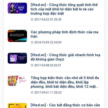
[Vted.vn] - Công thức tổng quát tính thể
tích của một khối tứ diện bất kì và các
trường hợp đặc biệt
2017-04-22 01:26:30
Các phương pháp tính định thức của ma
trận
2018-10-09 22:34:59
[Vted.vn] - Công thức giải nhanh hình toạ
độ không gian Oxyz
2017-03-08 02:06:51
Tổng hợp kiến thức cần nhớ về 5 khối đa
diện đều, khối tứ diện đều, khối lập
phương. khối bát diện đều, khối 12 mặt
đều, khối 20 mặt đều
2017-09-01 11:28:23
[Vted.vn] - Các bất đẳng thức cơ bản cần