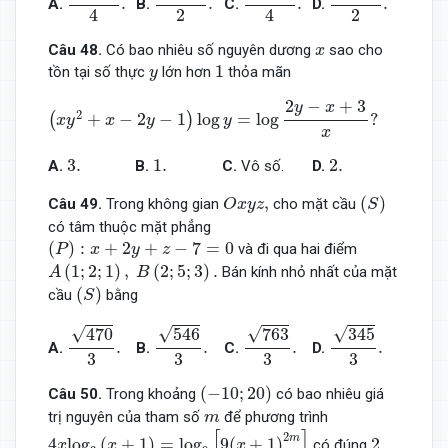
.
.
.
.
A.
B.
C.
D.
2
2
4
4
x
Câu 48
.
Có bao nhiêu số nguyên dương
sao cho
x
1
y
1
tồn tại số thực
lớn hơn
thỏa mãn
y
(
x
y
2
+
x
−
2
y
−
1
)
log
y
=
log
2
y
−
x
+
3
x
?
2
−
+
3
y
x
2
+
−
2
−
1
log
=
log
?
(
)
x
y
x
y
y
x
3.
1.
2.
3.
1.
2.
A.
B.
C.
Vô số.
D.
O
x
y
z
,
(
S
)
,
(
)
Câu 49
.
Trong không gian
cho mặt cầu
O
x
y
z
S
có tâm thuộc mặt phẳng
(
P
)
:
x
+
2
y
+
z
−
7
=
0
(
)
:
+
2
+
−
7
=
0
và đi qua hai điểm
P
x
y
z
A
(
1
;
2
;
1
)
,
B
(
2
;
5
;
3
)
.
(
1
;
2
;
1
)
,
(
2
;
5
;
3
)
.
Bán kính nhỏ nhất của mặt
A
B
(
S
)
(
)
cầu
bằng
S
470
3
.
546
3
.
763
3
.
345
3
.
√
√
√
√
470
546
345
763
.
.
.
.
A.
B.
C.
D.
3
3
3
3
(
−
10
;
20
)
(
−
10
;
20
)
Câu 50
.
Trong khoảng
có bao nhiêu giá
m
trị nguyên của tham số
để phương trình
m
4
x
log
3
(
x
+
1
)
=
log
9
[
9
(
x
+
1
)
2
m
]
[
]
2
2
m
4
log
(
+
1
)
=
log
9
(
+
1
)
2
có đúng
x
x
x