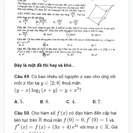
Đây là một đề thi hay và khó...
x
Câu 49
.
Có bao nhiêu số nguyên
sao cho ứng với
x
y
∈
[
2
;
8
]
x
∈
[
2
;
8
]
mỗi
tồn tại
thoả mãn
x
y
(
y
−
x
)
log
2
(
x
+
y
)
=
y
+
x
2
?
2
(
−
)
log
(
+
)
=
+
?
y
x
x
y
y
x
2
5.
8.
4.
7.
5.
8.
4.
7.
A.
B.
C.
D.
f
(
x
)
(
)
Câu 50
.
Cho hàm số
có đạo hàm đến cấp hai
f
x
f
(
0
)
=
0
,
f
′
(
0
)
=
1
R
′
R
(
0
)
=
0
,
(
0
)
=
1
liên tục trên
thoả mãn
và
f
f
f
″
(
x
)
=
f
(
x
)
+
(
3
x
+
4
)
e
2
x
x
∈
R
.
′′
R
2
(
)
=
(
)
+
(
3
+
4
)
∈
.
x
với mọi
Giá
f
x
f
x
x
e
x
f
(
1
)