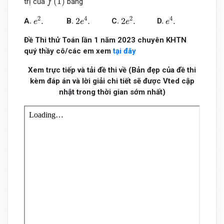
(
1
)
trị của
bằng
f
e
2
.
2
e
4
.
2
e
2
.
e
4
.
2
4
2
4
.
2
.
2
.
.
A.
B.
C.
D.
e
e
e
e
Đề Thi thử Toán lần 1 năm 2023 chuyên KHTN
quý thầy cô/các em xem
tại đây
Xem trực tiếp và tải đề thi về (Bản đẹp của đề thi
kèm đáp án và lời giải chi tiết sẽ được Vted cập
nhật trong thời gian sớm nhất)