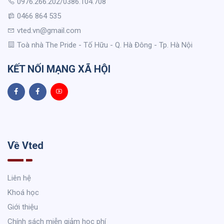
0976.266.202/0386.104.708
0466 864 535
vted.vn@gmail.com
Toà nhà The Pride - Tố Hữu - Q. Hà Đông - Tp. Hà Nội
KẾT NỐI MẠNG XÃ HỘI
Về Vted
Liên hệ
Khoá học
Giới thiệu
Chính sách miễn giảm học phí