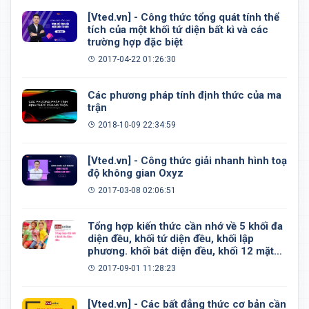
[Vted.vn] - Công thức tổng quát tính thể
tích của một khối tứ diện bất kì và các
trường hợp đặc biệt
2017-04-22 01:26:30
Các phương pháp tính định thức của ma
trận
2018-10-09 22:34:59
[Vted.vn] - Công thức giải nhanh hình toạ
độ không gian Oxyz
2017-03-08 02:06:51
Tổng hợp kiến thức cần nhớ về 5 khối đa
diện đều, khối tứ diện đều, khối lập
phương. khối bát diện đều, khối 12 mặt
đều, khối 20 mặt đều
2017-09-01 11:28:23
[Vted.vn] - Các bất đẳng thức cơ bản cần