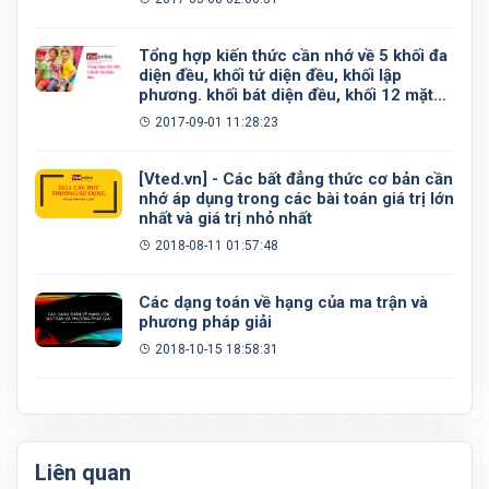
Tổng hợp kiến thức cần nhớ về 5 khối đa
diện đều, khối tứ diện đều, khối lập
phương. khối bát diện đều, khối 12 mặt
đều, khối 20 mặt đều
2017-09-01 11:28:23
[Vted.vn] - Các bất đẳng thức cơ bản cần
nhớ áp dụng trong các bài toán giá trị lớn
nhất và giá trị nhỏ nhất
2018-08-11 01:57:48
Các dạng toán về hạng của ma trận và
phương pháp giải
2018-10-15 18:58:31
Liên quan