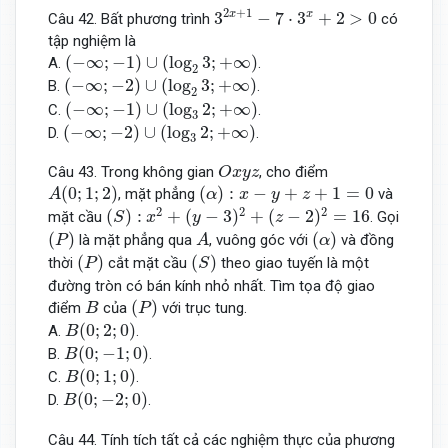
3
2
x
+
1
−
7
⋅
3
x
+
2
>
0
2
+
1
x
x
3
−
7
⋅
3
+
2
>
0
Câu 42. Bất phương trình
có
tập nghiệm là
(
−
∞
;
−
1
)
∪
(
log
2
3
;
+
∞
)
(
−
∞
;
−
1
)
∪
(
log
3
;
+
∞
)
A.
.
2
(
−
∞
;
−
2
)
∪
(
log
2
3
;
+
∞
)
(
−
∞
;
−
2
)
∪
(
log
3
;
+
∞
)
B.
.
2
(
−
∞
;
−
1
)
∪
(
log
3
2
;
+
∞
)
(
−
∞
;
−
1
)
∪
(
log
2
;
+
∞
)
C.
.
3
(
−
∞
;
−
2
)
∪
(
log
3
2
;
+
∞
)
(
−
∞
;
−
2
)
∪
(
log
2
;
+
∞
)
D.
.
3
O
x
y
z
Câu 43. Trong không gian
, cho điểm
O
x
y
z
A
(
0
;
1
;
2
)
(
α
)
:
x
−
y
+
z
+
1
=
0
(
0
;
1
;
2
)
(
)
:
−
+
+
1
=
0
, mặt phẳng
và
A
α
x
y
z
(
S
)
:
x
2
+
(
y
−
3
)
2
+
(
z
−
2
)
2
=
16
2
2
2
(
)
:
+
(
−
3
)
+
(
−
2
)
=
16
mặt cầu
. Gọi
S
x
y
z
(
P
)
A
(
α
)
(
)
(
)
là mặt phẳng qua
, vuông góc với
và đồng
P
A
α
(
P
)
(
S
)
(
)
(
)
thời
cắt mặt cầu
theo giao tuyến là một
P
S
đường tròn có bán kính nhỏ nhất. Tìm tọa độ giao
(
P
)
B
(
)
điểm
của
với trục tung.
B
P
B
(
0
;
2
;
0
)
(
0
;
2
;
0
)
A.
.
B
B
(
0
;
−
1
;
0
)
(
0
;
−
1
;
0
)
B.
.
B
B
(
0
;
1
;
0
)
(
0
;
1
;
0
)
C.
.
B
B
(
0
;
−
2
;
0
)
(
0
;
−
2
;
0
)
D.
.
B
Câu 44. Tính tích tất cả các nghiệm thực của phương