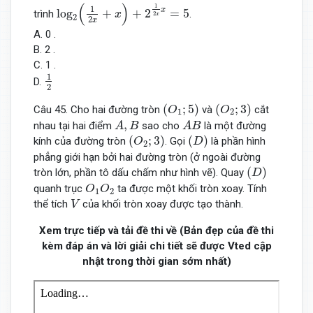
log
2
(
1
2
x
+
x
)
+
2
1
2
x
x
=
5
(
)
1
1
x
log
+
+
2
=
5
trình
.
x
2
x
2
2
x
A. 0 .
B. 2 .
C. 1 .
1
2
1
D.
2
(
O
1
;
5
)
(
O
2
;
3
)
(
;
5
)
(
;
3
)
Câu 45. Cho hai đường tròn
và
cắt
O
O
1
2
A
,
B
A
B
,
nhau tại hai điểm
sao cho
là một đường
A
B
A
B
(
O
2
;
3
)
(
D
)
(
;
3
)
(
)
kính của đường tròn
. Gọi
là phần hình
O
D
2
phẳng giới hạn bởi hai đường tròn (ở ngoài đường
(
D
)
(
)
tròn lớn, phần tô dấu chấm như hình vẽ). Quay
D
O
1
O
2
quanh trục
ta được một khối tròn xoay. Tính
O
O
1
2
V
thể tích
của khối tròn xoay được tạo thành.
V
Xem trực tiếp và tải đề thi về (Bản đẹp của đề thi
kèm đáp án và lời giải chi tiết sẽ được Vted cập
nhật trong thời gian sớm nhất)