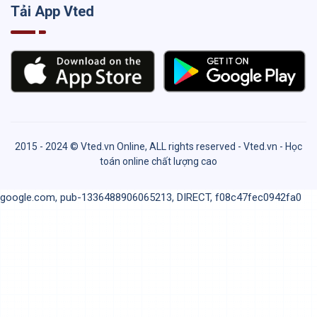
Tải App Vted
2015 - 2024 © Vted.vn Online, ALL rights reserved - Vted.vn - Học
toán online chất lượng cao
google.com, pub-1336488906065213, DIRECT, f08c47fec0942fa0