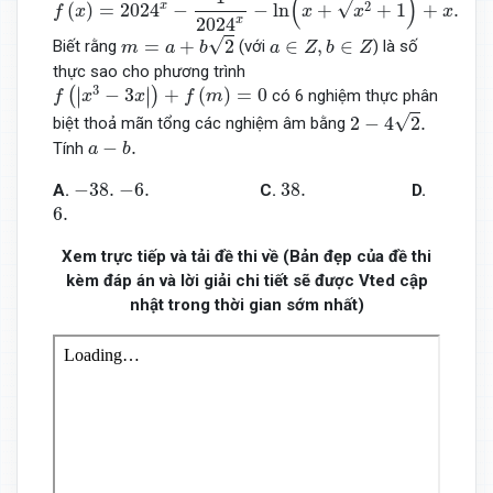
(
)
√
x
2
(
)
=
2024
−
−
ln
+
+
1
+
.
f
x
x
x
x
x
2024
m
=
a
+
b
2
a
∈
Z
,
b
∈
Z
√
=
+
2
∈
,
∈
Biết rằng
(với
) là số
m
a
b
a
Z
b
Z
thực sao cho phương trình
f
(
|
x
3
−
3
x
|
)
+
f
(
m
)
=
0
3
∣
∣
−
3
+
(
)
=
0
(
)
∣
∣
có 6 nghiệm thực phân
f
x
x
f
m
2
−
4
2
.
√
2
−
4
2
.
biệt thoả mãn tổng các nghiệm âm bằng
a
−
b
.
−
.
Tính
a
b
−
38.
−
6.
38.
−
38.
−
6.
38.
A
.
C
.
D
.
6.
6.
Xem trực tiếp và tải đề thi về (Bản đẹp của đề thi
kèm đáp án và lời giải chi tiết sẽ được Vted cập
nhật trong thời gian sớm nhất)