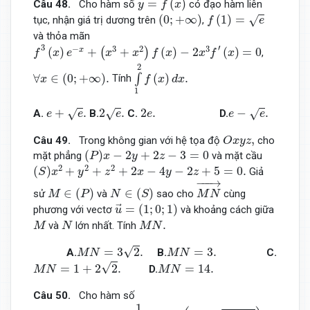
=
(
)
Câu 48.
Cho hàm số
có đạo hàm liên
y
f
x
f
(
1
)
=
e
(
0
;
+
∞
)
(
0
;
+
∞
)
(
1
)
=
√
tục, nhận giá trị dương trên
,
f
e
và thỏa mãn
f
3
(
x
)
e
−
x
+
(
x
3
+
x
2
)
f
(
x
)
−
2
x
3
f
′
(
x
)
=
0
3
′
−
3
2
3
(
)
+
+
(
)
−
2
(
)
=
0
x
(
)
,
f
x
e
x
x
f
x
x
f
x
∫
1
2
f
(
x
)
d
x
.
2
∀
x
∈
(
0
;
+
∞
)
.
∀
∈
(
0
;
+
∞
)
.
(
)
.
∫
Tính
x
f
x
d
x
1
e
+
e
.
2
e
.
e
−
e
.
2
e
.
+
.
2
.
2
.
−
.
√
√
√
A
.
B
.
C
.
D
.
e
e
e
e
e
e
O
x
y
z
,
,
Câu 49.
Trong không gian với hệ tọa độ
cho
O
x
y
z
(
P
)
x
−
2
y
+
2
z
−
3
=
0
(
)
−
2
+
2
−
3
=
0
mặt phẳng
và mặt cầu
P
x
y
z
(
S
)
x
2
+
y
2
+
z
2
+
2
x
−
4
y
−
2
z
+
5
=
0.
2
2
2
(
)
+
+
+
2
−
4
−
2
+
5
=
0.
Giả
S
x
y
z
x
y
z
M
N
→
−
−−
→
M
∈
(
P
)
N
∈
(
S
)
∈
(
)
∈
(
)
sử
và
sao cho
cùng
M
P
N
S
M
N
u
→
=
(
1
;
0
;
1
)
=
(
1
;
0
;
1
)
phương với vectơ
và khoảng cách giữa
→
u
M
N
M
N
.
.
và
lớn nhất. Tính
M
N
M
N
M
N
=
3
2
.
M
N
=
3.
√
=
3
2
.
=
3.
A.
B.
C.
M
N
M
N
M
N
=
1
+
2
2
.
M
N
=
14.
√
=
1
+
2
2
.
=
14.
D.
M
N
M
N
Câu
50
.
Cho hàm số
f
(
x
)
=
2024
x
−
1
2024
x
−
ln
(
x
+
x
2
+
1
)
+
x
.
1