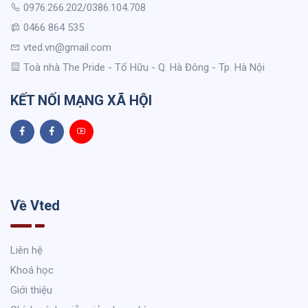
0976.266.202/0386.104.708
0466 864 535
vted.vn@gmail.com
Toà nhà The Pride - Tố Hữu - Q. Hà Đông - Tp. Hà Nội
KẾT NỐI MẠNG XÃ HỘI
Về Vted
Liên hệ
Khoá học
Giới thiệu