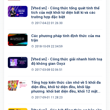
[Vted.vn] - Công thức tổng quát tính thể
tích của một khối tứ diện bất kì và các
trường hợp đặc biệt
2017-04-22 01:26:30
Các phương pháp tính định thức của ma
trận
2018-10-09 22:34:59
[Vted.vn] - Công thức giải nhanh hình toạ
độ không gian Oxyz
2017-03-08 02:06:51
Tổng hợp kiến thức cần nhớ về 5 khối đa
diện đều, khối tứ diện đều, khối lập
phương. khối bát diện đều, khối 12 mặt
đều, khối 20 mặt đều
2017-09-01 11:28:23