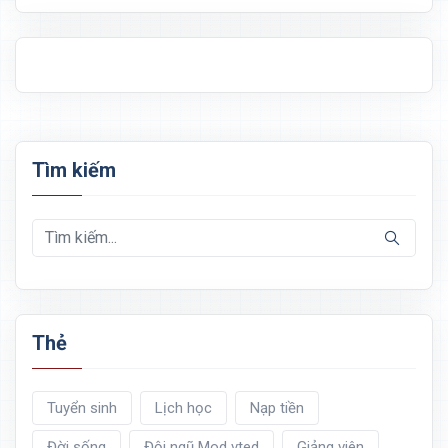
Tìm kiếm
Thẻ
Tuyển sinh
Lịch học
Nạp tiền
Đời sống
Đội ngũ Mod vted
Giảng viên