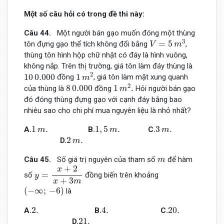
Một số câu hỏi có trong đề thi này:
Câu 44
.
Một người bán gạo muốn đóng một thùng
V
=
5
m
3
3
=
5
tôn đựng gạo thể tích không đổi bằng
,
V
m
thùng tôn hình hộp chữ nhật có đáy là hình vuông,
không nắp. Trên thị trường, giá tôn làm đáy thùng là
1
m
2
10
0.000
2
10
0.000
1
đồng
, giá tôn làm mặt xung quanh
m
1
m
2
.
8
0.000
2
8
0.000
1
.
của thùng là
đồng
Hỏi người bán gạo
m
đó đóng thùng đựng gạo với cạnh đáy bằng bao
nhiêu sao cho chi phí mua nguyên liệu là nhỏ nhất?
1
m
.
1
,
5
m
.
3
m
.
1
.
1
,
5
.
3
.
A.
B.
C.
m
m
m
2
m
.
2
.
D.
m
m
Câu 45
.
Số giá trị nguyên của tham số
để hàm
m
y
=
x
+
2
x
+
3
m
+
2
x
=
số
đồng biến trên khoảng
y
+
3
x
m
(
−
∞
;
−
6
)
(
−
∞
;
−
6
)
là
2.
4.
20.
2.
4.
20.
A.
B.
C.
21.
21.
D.