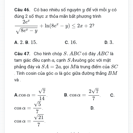
y
y
Câu 46.
Có bao nhiêu số nguyên
để với mỗi
có
y
y
x
đúng 2 số thực
thỏa mãn bất phương trình
x
2
e
x
8
e
x
−
y
+
ln
(
8
e
x
−
y
)
≤
2
x
+
2
2
x
e
+
ln
(
8
−
)
≤
2
+
2
x
?
e
y
x
8
−
√
x
e
y
2.
15.
16.
3.
2.
15.
16.
3.
A.
B.
C.
D.
S
.
A
B
C
A
B
C
.
Câu 47.
Cho hình chóp
có đáy
là
S
A
B
C
A
B
C
S
A
a
tam giác đều cạnh
, cạnh
vuông góc với mặt
a
S
A
S
A
=
2
a
S
C
M
=
2
phẳng đáy và
, gọi
là trung điểm của
S
A
a
M
S
C
B
M
α
. Tính cosin của góc
là góc giữa đường thẳng
α
B
M
và .
cos
α
=
7
14
cos
α
=
2
7
7
√
√
7
2
7
cos
=
cos
=
A.
.
B.
.
C
.
α
α
14
7
cos
α
=
5
7
√
5
cos
=
.
D
.
α
7
cos
α
=
21
7
√
21
cos
=
.
α
7
y
=
f
(
x
)