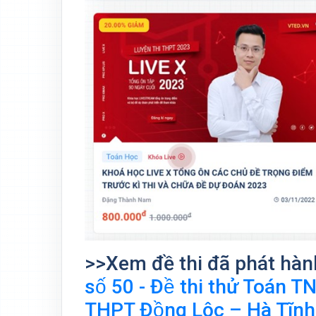
>>Xem đề thi đã phát hàn
số 50 - Đề thi thử Toán 
THPT Đồng Lộc – Hà Tĩnh