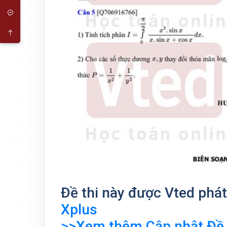
Đề thi này được Vted phá
Xplus
>>Xem thêm Cập nhật Đề t