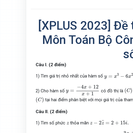
[XPLUS 2023] Đề t
Môn Toán Bộ Cô
s
Câu I. (2 điểm)
y
=
x
3
−
6
x
2
+
5
3
2
=
−
6
1) Tìm giá trị nhỏ nhất của hàm số
y
x
x
y
=
−
4
x
+
12
x
+
1
−
4
+
12
x
(
C
)
,
=
(
)
2) Cho hàm số
có đồ thị là
y
C
+
1
x
(
C
)
(
)
tại hai điểm phân biệt với mọi giá trị của th
C
Câu II.
(2 điểm)
z
−
2
z
¯
=
2
+
15
i
.
z
¯
¯
−
2
=
2
+
15
.
1) Tìm số phức
thỏa mãn
z
z
z
i
f
(
x
)
=
3
x
+
2
x
2
+
3