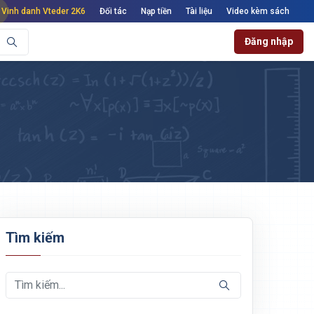
Vinh danh Vteder 2K6
Đối tác
Nạp tiền
Tài liệu
Video kèm sách
Đăng nhập
Tìm kiếm