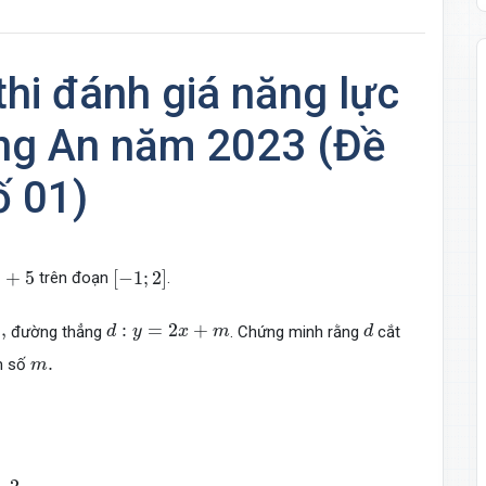
hi đánh giá năng lực
ng An năm 2023 (Đề
ố 01)
[
−
1
;
2
]
+
5
[
−
1
;
2
]
trên đoạn
.
d
:
y
=
2
x
+
m
d
,
:
=
2
+
đường thẳng
. Chứng minh rằng
cắt
d
y
x
m
d
m
.
.
am số
m
x
+
2
.