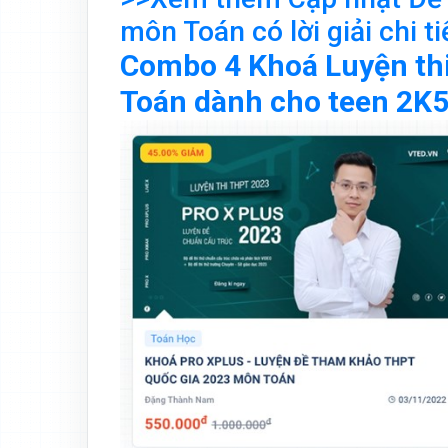
môn Toán có lời giải chi ti
Combo 4 Khoá Luyện th
Toán dành cho teen 2K