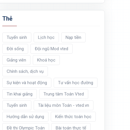
Thẻ
Tuyển sinh
Lịch học
Nạp tiền
Đời sống
Đội ngũ Mod vted
Giảng viên
Khoá học
Chính sách, dịch vụ
Sự kiện và hoạt động
Tư vấn học đường
Tin khai giảng
Trung tâm Toán Vted
Tuyển sinh
Tài liệu môn Toán - vted.vn
Hướng dẫn sử dụng
Kiến thức toán học
Đề thi Olympic Toán
Bài toán thực tế