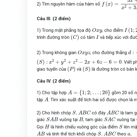
3
x
(
)
=
2) Tìm nguyên hàm của hàm số
f
x
2
+
3
x
Câu III. (2 điểm)
O
x
y
I
(
1
;
2
(
1
;
1) Trong mặt phẳng tọa độ
, cho điểm
O
x
y
I
(
C
)
I
(
)
trình đường tròn
có tâm
và tiếp xúc với đ
C
I
d
:
x
O
x
y
z
:
2) Trong không gian
, cho đường thẳng
O
x
y
z
d
(
S
)
:
x
2
+
y
2
+
z
2
−
2
x
+
6
z
−
6
=
0
2
2
2
(
)
:
+
+
−
2
+
6
−
6
=
0
. Viết 
S
x
y
z
x
z
(
P
)
(
S
)
(
)
(
)
giao tuyến của
và
là đường tròn có bán k
P
S
Câu IV. (2 điểm)
A
=
{
1
;
2
;
.
.
.
;
20
}
=
{
1
;
2
;
.
.
.
;
20
}
1) Cho tập hợp
gồm 20 số ng
A
A
tập
. Tìm xác suất để tích hai số được chọn là 
A
S
.
A
B
C
A
B
C
.
2) Cho hình chóp
có đáy
là tam g
S
A
B
C
A
B
C
S
A
B
S
A
C
B
giác
vuông tại
, tam giác
vuông tại
S
A
B
B
S
A
C
S
H
Gọi
là hình chiếu vuông góc của điểm
lên mặ
H
S
A
B
S
.
A
B
C
a
.
.
.
và tính thể tích khối chóp
theo
A
B
S
A
B
C
a