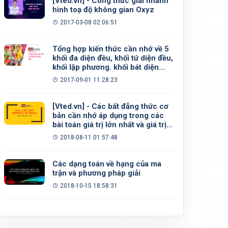
[Vted.vn] - Công thức giải nhanh
hình toạ độ không gian Oxyz
2017-03-08 02:06:51
Tổng hợp kiến thức cần nhớ về 5
khối đa diện đều, khối tứ diện đều,
khối lập phương. khối bát diện
đều, khối 12 mặt đều, khối 20 mặt
2017-09-01 11:28:23
đều
[Vted.vn] - Các bất đẳng thức cơ
bản cần nhớ áp dụng trong các
bài toán giá trị lớn nhất và giá trị
nhỏ nhất
2018-08-11 01:57:48
Các dạng toán về hạng của ma
trận và phương pháp giải
2018-10-15 18:58:31