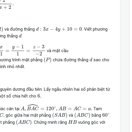
+
2
.
+
2
x
)
d
:
3
x
−
4
y
+
10
=
0
2
)
:
3
−
4
+
10
=
0
và đường thẳng
. Viết phương
d
x
y
d
ường thẳng
.
d
1
=
y
−
1
1
=
z
−
3
−
2
−
1
−
3
y
x
z
=
=
và mặt cầu
−
2
1
1
(
P
)
d
(
)
phương trình mặt phẳng
chứa đường thẳng
sao cho
P
d
ính nhỏ nhất.
uyên dương đầu tiên. Lấy ngẫu nhiên hai số phân biệt từ
6.
6.
một số chia hết cho
ˆ
A
,
B
A
C
^
=
120
∘
,
A
B
=
A
C
=
a
.
∘
,
=
120
,
=
=
.
iác cân tại
Tam
A
B
A
C
A
B
A
C
a
C
(
S
A
B
)
(
A
B
C
)
60
∘
∘
(
)
(
)
60
, góc giữa hai mặt phẳng
và
bằng
.
C
S
A
B
A
B
C
(
A
B
C
)
H
B
(
)
t phẳng
. Chứng minh rằng
vuông góc với
A
B
C
H
B