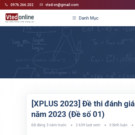
0976.266.202
vted.vn@gmail.com
Danh Mục
[XPLUS 2023] Đề thi đánh gi
năm 2023 (Đề số 01)
Đã đăng
3 năm trước
2.639 lượt xem
0 bình luận