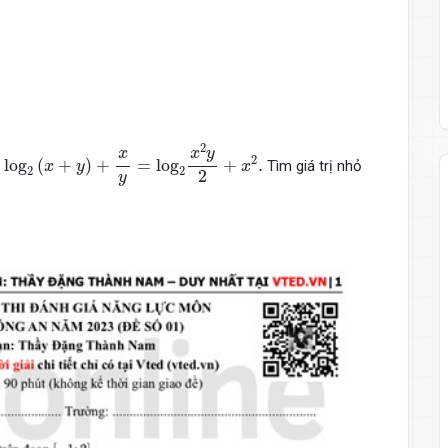
x
.
log
2
(
x
+
y
)
+
x
y
=
log
2
x
2
y
2
+
x
2
.
2
x
y
x
2
log
(
+
)
+
=
log
+
.
n
Tìm giá trị nhỏ
x
y
x
2
2
2
y