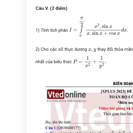
Câu V. (2 điểm)
I
=
∫
0
π
2
x
2
.
sin
x
x
.
sin
x
+
cos
x
d
π
2
2
.
sin
x
x
=
.
∫
1) Tính tích phân
I
d
x
.
sin
+
cos
x
x
x
0
x
,
y
,
2) Cho các số thực dương
thay đổi thỏa mã
x
y
P
=
1
x
2
+
1
y
2
.
1
1
=
+
.
nhất của biểu thức
P
2
2
y
x