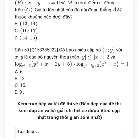
(
P
)
:
x
−
y
−
z
=
0
M
(
)
:
−
−
=
0
và
là một điểm di động
P
x
y
z
M
(
C
)
A
M
(
)
trên
. Giá trị lớn nhất của độ dài đoạn thẳng
C
A
M
thuộc khoảng nào dưới đây?
(
13
;
14
)
(
13
;
14
)
B.
.
(
16
;
17
)
(
16
;
17
)
C.
.
(
14
;
15
)
(
14
;
15
)
D.
.
(
x
;
y
)
(
;
)
Câu 50 [Q153385922] Có bao nhiêu cặp số
với
x
y
|
y
|
≤
|
x
|
+
2
x
,
y
,
|
|
≤
|
|
+
2
là các số nguyên thoả mãn
và
x
y
y
x
log
x
2
+
2
(
y
2
+
x
−
2
y
+
5
)
⋅
log
y
2
−
2
y
+
3
(
x
2
−
x
)
=
1
?
2
2
log
+
−
2
+
5
⋅
log
−
=
1
?
(
)
(
)
y
x
y
x
x
2
2
+
2
−
2
+
3
x
y
y
A. 6 .
B. 13.
C. 15.
D. 9 .
Xem trực tiếp và tải đề thi về (Bản đẹp của đề thi
kèm đáp án và lời giải chi tiết sẽ được Vted cập
nhật trong thời gian sớm nhất)