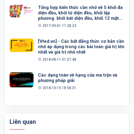
Tổng hợp kiến thức cần nhớ về 5 khối đa
diện đều, khối tứ diện đều, khối lập
phương. khối bát diện đều, khối 12 mặt
đều, khối 20 mặt đều
2017-09-01 11:28:23
[Vted.vn] - Các bất đẳng thức cơ bản cần
nhớ áp dụng trong các bài toán giá trị lớn
nhất và giá trị nhỏ nhất
2018-08-11 01:57:48
Các dạng toán về hạng của ma trận và
phương pháp giải
2018-10-15 18:58:31
Liên quan