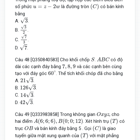
(
C
)
u
=
z
−
2
w
=
−
2
(
)
số phức
là đường tròn
có bán kính
u
z
w
C
bằng
3
√
3
A.
.
3
2
√
3
B.
.
2
7
3
√
7
C.
.
3
7
√
7
D.
.
S
A
B
C
Câu 48 [Q350840583] Cho khối chốp
.
có độ
S
A
B
C
7
,
8
,
9
7
,
8
,
9
dài các cạnh đáy bằng
và các cạnh bên cùng
60
∘
∘
60
tạo với đáy góc
. Thể tích khối chóp đã cho bằng
21
3
√
21
3
A.
.
126
3
√
126
3
B.
.
14
3
√
14
3
C.
.
42
3
√
42
3
D.
.
O
x
y
z
Câu 49 [Q333983858] Trong không gian
, cho
O
x
y
z
A
(
6
;
6
;
6
)
,
B
(
0
;
0
;
12
)
(
T
)
(
6
;
6
;
6
)
,
(
0
;
0
;
12
)
(
)
hai điểm
. Xét hình trụ
có
A
B
T
O
B
(
C
)
(
)
trục
và bán kính đáy bằng 5 . Gọi
là giao
O
B
C
(
T
)
(
)
tuyến giữa mặt xung quanh của
với mặt phẳng
T