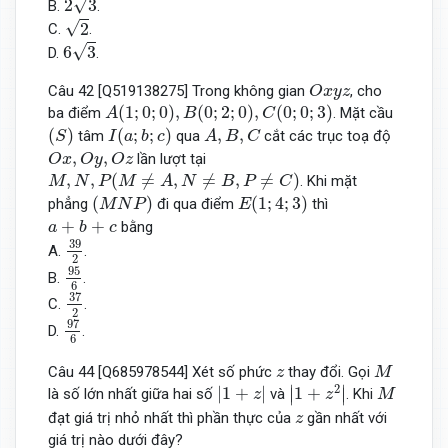
√
2
3
B.
.
2
√
2
C.
.
6
3
√
6
3
D.
.
O
x
y
z
Câu 42 [Q519138275] Trong không gian
, cho
O
x
y
z
A
(
1
;
0
;
0
)
,
B
(
0
;
2
;
0
)
,
C
(
0
;
0
;
3
)
(
1
;
0
;
0
)
,
(
0
;
2
;
0
)
,
(
0
;
0
;
3
)
ba điểm
. Mặt cầu
A
B
C
(
S
)
I
(
a
;
b
;
c
)
A
,
B
,
C
(
)
(
;
;
)
,
,
tâm
qua
cắt các trục toạ độ
S
I
a
b
c
A
B
C
O
x
,
O
y
,
O
z
,
,
lần lượt tại
O
x
O
y
O
z
M
,
N
,
P
(
M
≠
A
,
N
≠
B
,
P
≠
C
)
,
,
(
≠
,
≠
,
≠
)
. Khi mặt
M
N
P
M
A
N
B
P
C
(
M
N
P
)
E
(
1
;
4
;
3
)
(
)
(
1
;
4
;
3
)
phẳng
đi qua điểm
thì
M
N
P
E
a
+
b
+
c
+
+
bằng
a
b
c
39
2
39
A.
.
2
95
6
95
B.
.
6
37
2
37
C.
.
2
97
6
97
D.
.
6
M
z
Câu 44 [Q685978544] Xét số phức
thay đổi. Gọi
z
M
|
1
+
z
2
|
|
1
+
z
|
M
2
∣
∣
|
1
+
|
1
+
∣
∣
là số lớn nhất giữa hai số
và
. Khi
z
z
M
z
đạt giá trị nhỏ nhất thì phần thực của
gần nhất với
z
giá trị nào dưới đây?