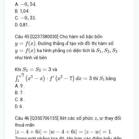
−
0
,
54
−
0
,
54
A.
.
B. 1,04 .
−
0
,
31
−
0
,
31
C.
.
D. 0,81 .
Câu 45 [Q237380030] Cho hàm số bậc bốn
y
=
f
(
x
)
d
=
(
)
. Đường thẳng
tạo với đồ thị hàm số
y
f
x
d
y
=
f
(
x
)
S
1
,
S
2
,
S
3
=
(
)
,
,
ba hình phẳng có diện tích là
y
f
x
S
S
S
1
2
3
như hình vẽ bên
S
2
=
S
3
=
3
=
=
3
Khi
và
S
S
2
3
∫
1
7
(
x
3
−
x
)
⋅
f
′
(
x
2
−
7
)
d
x
=
3
S
1
√
7
3
′
2
−
⋅
−
7
=
3
∫
(
)
(
)
thì
bằng
x
x
f
x
d
x
S
1
1
A. 9 .
B. 7 .
C. 8 .
D. 6 .
z
,
w
,
Câu 46 [Q350706135] Xét các số phức
thay đổi
z
w
thoả mãn
|
z
−
4
+
6
i
|
=
|
w
−
4
+
6
i
|
=
|
z
−
w
|
=
1
|
−
4
+
6
|
=
|
−
4
+
6
|
=
|
−
|
=
1
.
z
i
w
i
z
w
Trong mặt phẳng toạ độ, tập hợp các điểm biểu diễn