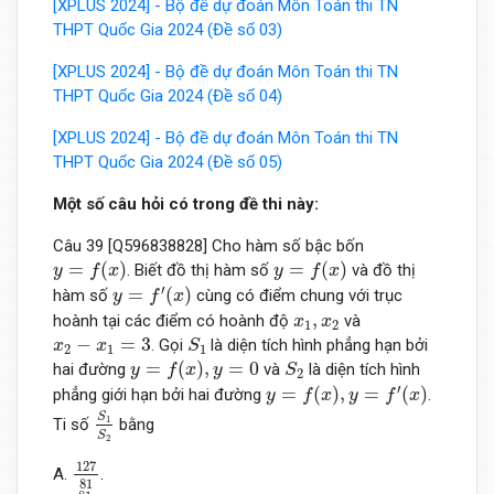
[XPLUS 2024] - Bộ đề dự đoán Môn Toán thi TN
THPT Quốc Gia 2024 (Đề số 03)
[XPLUS 2024] - Bộ đề dự đoán Môn Toán thi TN
THPT Quốc Gia 2024 (Đề số 04)
[XPLUS 2024] - Bộ đề dự đoán Môn Toán thi TN
THPT Quốc Gia 2024 (Đề số 05)
Một số câu hỏi có trong đề thi này:
Câu 39 [Q596838828] Cho hàm số bậc bốn
y
=
f
(
x
)
y
=
f
(
x
)
=
(
)
=
(
)
. Biết đồ thị hàm số
và đồ thị
y
f
x
y
f
x
y
=
f
′
(
x
)
′
=
(
)
hàm số
cùng có điểm chung với trục
y
f
x
x
1
,
x
2
,
hoành tại các điểm có hoành độ
và
x
x
1
2
S
1
x
2
−
x
1
=
3
−
=
3
. Gọi
là diện tích hình phẳng hạn bởi
x
x
S
2
1
1
y
=
f
(
x
)
,
y
=
0
S
2
=
(
)
,
=
0
hai đường
và
là diện tích hình
y
f
x
y
S
2
y
=
f
(
x
)
,
y
=
f
′
(
x
)
′
=
(
)
,
=
(
)
phẳng giới hạn bởi hai đường
.
y
f
x
y
f
x
S
1
S
2
S
1
Ti số
bằng
S
2
127
81
127
A.
.
81
81
856