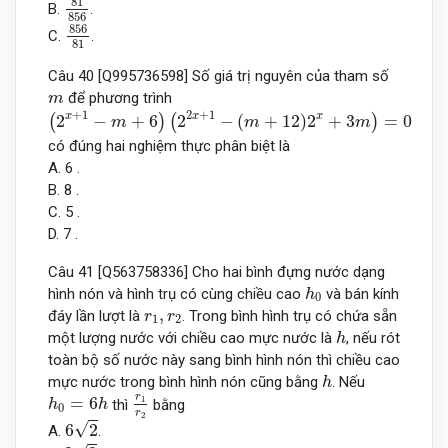
81
B.
.
856
856
81
856
C.
.
81
Câu 40 [Q995736598] Số giá trị nguyên của tham số
m
để phương trình
m
(
2
x
+
1
−
m
+
6
)
(
2
2
x
+
1
−
(
m
+
12
)
2
x
+
3
m
)
=
0
+
1
2
+
1
x
x
x
2
−
+
6
2
−
(
+
12
)
2
+
3
=
0
(
)
(
)
m
m
m
có đúng hai nghiệm thực phân biệt là
A. 6 .
B. 8 .
C. 5 .
D. 7 .
Câu 41 [Q563758336] Cho hai bình đựng nước dạng
h
0
hình nón và hình trụ có cùng chiều cao
và bán kính
h
0
r
1
,
r
2
,
đáy lần lượt là
. Trong bình hình trụ có chứa sẵn
r
r
1
2
h
một lượng nước với chiều cao mực nước là
, nếu rót
h
toàn bộ số nước này sang bình hình nón thì chiều cao
h
mực nước trong bình hình nón cũng bằng
. Nếu
h
r
1
r
2
h
0
=
6
h
r
=
6
1
thì
bằng
h
h
0
r
6
2
2
√
6
2
A.
.
2
3