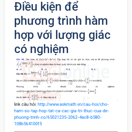
Điều kiện để
phương trình hàm
hợp với lượng giác
có nghiệm
link câu hỏi:
http://www.askmath.vn/cau-hoi/cho-
ham-so-tap-hop-tat-ca-cac-gia-tri-thuc-cua-de-
phuong-trinh-co/65021235-2062-4ac8-b580-
108b564100f5