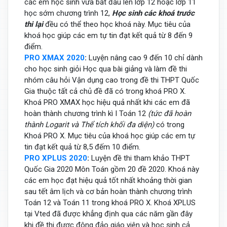
các em học sinh vừa bắt đầu lên lớp 12 hoặc lớp 11
học sớm chương trình 12,
Học sinh các khoá trước
thi lại
đều có thể theo học khoá này. Mục tiêu của
khoá học giúp các em tự tin đạt kết quả từ 8 đến 9
điểm.
PRO XMAX 2020
:
Luyện nâng cao 9 đến 10 chỉ dành
cho học sinh giỏi Học qua bài giảng và làm đề thi
nhóm câu hỏi Vận dụng cao trong đề thi THPT Quốc
Gia thuộc tất cả chủ đề đã có trong khoá PRO X.
Khoá PRO XMAX học hiệu quả nhất khi các em đã
hoàn thành chương trình kì I Toán 12
(tức đã hoàn
thành Logarit và Thể tích khối đa diện)
có trong
Khoá PRO X. Mục tiêu của khoá học giúp các em tự
tin đạt kết quả từ 8,5 đếm 10 điểm.
PRO XPLUS 2020
:
Luyện đề thi tham khảo THPT
Quốc Gia 2020 Môn Toán gồm 20 đề 2020. Khoá này
các em học đạt hiệu quả tốt nhất khoảng thời gian
sau tết âm lịch và cơ bản hoàn thành chương trình
Toán 12 và Toán 11 trong khoá PRO X. Khoá XPLUS
tại Vted đã được khẳng định qua các năm gần đây
khi đề thi được đông đảo giáo viên và học sinh cả