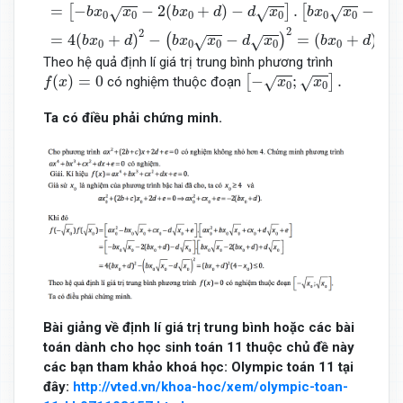
=
−
−
2
(
+
)
−
.
−
2
(
[
]
[
√
√
√
b
x
x
b
x
d
d
x
b
x
x
b
0
0
0
0
0
0
2
2
2
=
4
(
+
)
−
−
=
(
+
)
(
4
(
)
√
√
b
x
d
b
x
x
d
x
b
x
d
0
0
0
0
0
Theo hệ quả định lí giá trị trung bình phương trình
[
−
x
0
;
x
0
]
.
f
(
x
)
=
0
(
)
=
0
−
;
.
[
]
√
√
có nghiệm thuộc đoạn
f
x
x
x
0
0
Ta có điều phải chứng minh.
Bài giảng về định lí giá trị trung bình hoặc các bài
toán dành cho học sinh toán 11 thuộc chủ đề này
các bạn tham khảo khoá học: Olympic toán 11 tại
đây:
http://vted.vn/khoa-hoc/xem/olympic-toan-