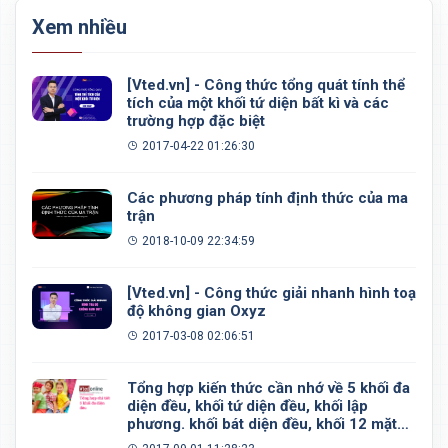
Xem nhiều
[Vted.vn] - Công thức tổng quát tính thể
tích của một khối tứ diện bất kì và các
trường hợp đặc biệt
2017-04-22 01:26:30
Các phương pháp tính định thức của ma
trận
2018-10-09 22:34:59
[Vted.vn] - Công thức giải nhanh hình toạ
độ không gian Oxyz
2017-03-08 02:06:51
Tổng hợp kiến thức cần nhớ về 5 khối đa
diện đều, khối tứ diện đều, khối lập
phương. khối bát diện đều, khối 12 mặt
đều, khối 20 mặt đều