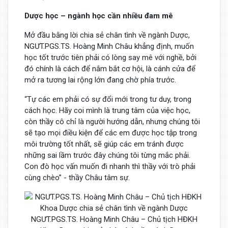
Dược học – ngành học cần nhiều đam mê
Mở đầu bằng lời chia sẻ chân tình về ngành Dược,
NGƯT.PGS.TS. Hoàng Minh Châu khẳng định, muốn
học tốt trước tiên phải có lòng say mê với nghề, bởi
đó chính là cách để nắm bắt cơ hội, là cánh cửa để
mở ra tương lai rộng lớn đang chờ phía trước.
“Tự các em phải có sự đổi mới trong tư duy, trong
cách học. Hãy coi mình là trung tâm của việc học,
còn thầy cô chỉ là người hướng dẫn, nhưng chúng tôi
sẽ tạo mọi điều kiện để các em được học tập trong
môi trường tốt nhất, sẽ giúp các em tránh được
những sai lầm trước đây chúng tôi từng mắc phải.
Con đò học vấn muốn đi nhanh thì thầy với trò phải
cùng chèo” - thầy Châu tâm sự.
NGƯT.PGS.TS. Hoàng Minh Châu – Chủ tịch HĐKH