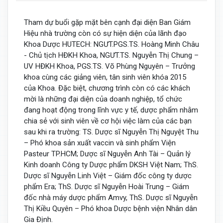
Tham dự buổi gặp mặt bên cạnh đại diện Ban Giám
Hiệu nhà trường còn có sự hiện diện của lãnh đạo
Khoa Dược HUTECH: NGƯT.PGS.TS. Hoàng Minh Châu
- Chủ tịch HĐKH Khoa, NGƯT.TS. Nguyễn Thị Chung –
UV HĐKH Khoa, PGS.TS. Võ Phùng Nguyên – Trưởng
khoa cùng các giảng viên, tân sinh viên khóa 2015
của Khoa. Đặc biệt, chương trình còn có các khách
mời là những đại diện của doanh nghiệp, tổ chức
đang hoạt động trong lĩnh vực y tế, dược phẩm nhằm
chia sẻ với sinh viên về cơ hội việc làm của các bạn
sau khi ra trường: TS. Dược sĩ Nguyễn Thị Nguyệt Thu
– Phó khoa sản xuất vaccin và sinh phẩm Viện
Pasteur TP.HCM; Dược sĩ Nguyễn Anh Tài – Quản lý
Kinh doanh Công ty Dược phẩm DKSH Việt Nam; ThS.
Dược sĩ Nguyễn Linh Việt – Giám đốc công ty dược
phẩm Era; ThS. Dược sĩ Nguyễn Hoài Trung – Giám
đốc nhà máy dược phẩm Amvy, ThS. Dược sĩ Nguyễn
Thị Kiều Quyên – Phó khoa Dược bệnh viện Nhân dân
Gia Định.