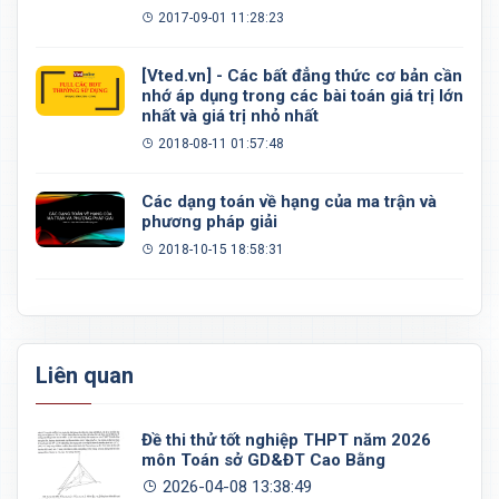
đều, khối 20 mặt đều
2017-09-01 11:28:23
[Vted.vn] - Các bất đẳng thức cơ bản cần
nhớ áp dụng trong các bài toán giá trị lớn
nhất và giá trị nhỏ nhất
2018-08-11 01:57:48
Các dạng toán về hạng của ma trận và
phương pháp giải
2018-10-15 18:58:31
Liên quan
Đề thi thử tốt nghiệp THPT năm 2026
môn Toán sở GD&ĐT Cao Bằng
2026-04-08 13:38:49