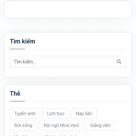
Tìm kiếm
Thẻ
Tuyển sinh
Lịch học
Nạp tiền
Đời sống
Đội ngũ Mod vted
Giảng viên