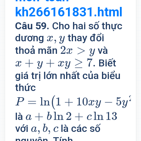
kh266161831.html
Câu 59.
Cho hai số thực
x
,
y
,
dương
thay đổi
x
y
2
x
>
y
2
>
thoả mãn
và
x
y
x
+
y
+
x
y
≥
7.
+
+
≥
7.
Biết
x
y
x
y
giá trị lớn nhất của biểu
thức
P
=
ln
(
1
+
10
x
y
−
5
y
2
)
−
x
2
−
2
=
ln
1
+
10
−
5
(
)
P
x
y
y
a
+
b
ln
2
+
c
ln
13
+
ln
2
+
ln
13
là
a
b
c
a
,
b
,
c
,
,
với
là các số
a
b
c
nguyên. Tính