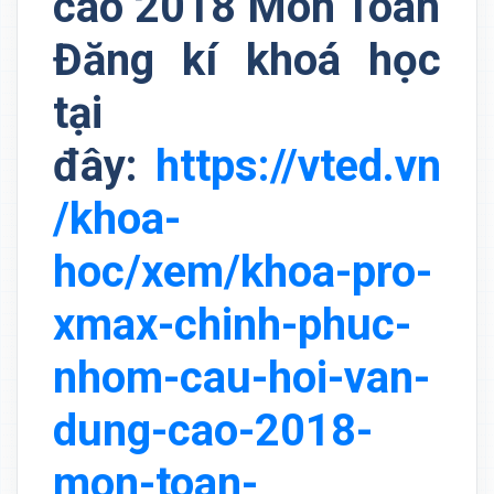
cao 2018 Môn Toán
Đăng kí khoá học
tại
đây:
https://vted.vn
/khoa-
hoc/xem/khoa-pro-
xmax-chinh-phuc-
nhom-cau-hoi-van-
dung-cao-2018-
mon-toan-