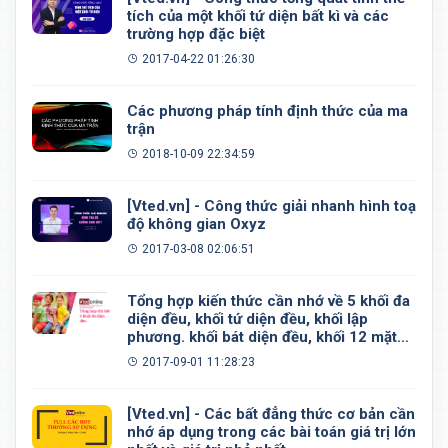
tích của một khối tứ diện bất kì và các
trường hợp đặc biệt
2017-04-22 01:26:30
Các phương pháp tính định thức của ma
trận
2018-10-09 22:34:59
[Vted.vn] - Công thức giải nhanh hình toạ
độ không gian Oxyz
2017-03-08 02:06:51
Tổng hợp kiến thức cần nhớ về 5 khối đa
diện đều, khối tứ diện đều, khối lập
phương. khối bát diện đều, khối 12 mặt
đều, khối 20 mặt đều
2017-09-01 11:28:23
[Vted.vn] - Các bất đẳng thức cơ bản cần
nhớ áp dụng trong các bài toán giá trị lớn