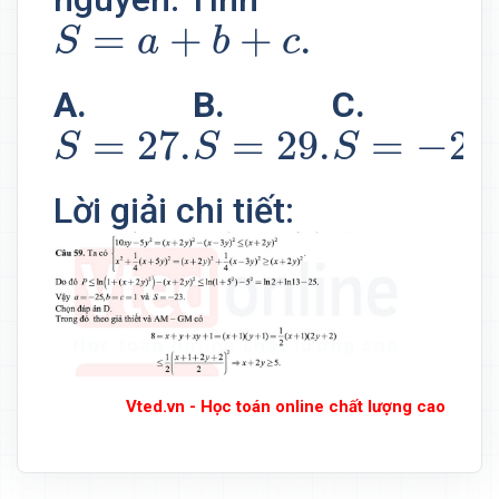
S
=
a
+
b
+
c
.
=
+
+
.
S
a
b
c
A.
B.
C.
S
=
27.
S
=
29.
S
=
−
21.
=
27.
=
29.
=
−
21
S
S
S
Lời giải chi tiết:
Vted.vn - Học toán online chất lượng cao