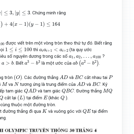
x
|
≤
3
,
|
y
|
≤
3
|
≤
3
,
|
|
≤
3
. Chứng minh rằng
x
y
x
−
1
)
(
y
−
1
)
≤
164
1
+
4
(
−
1
)
(
−
1
)
≤
164
)
x
y
0
được viết trên một vòng tròn theo thứ tự đó. Biết rằng
100
1
≤
i
≤
100
a
i
a
i
+
1
<
a
i
+
2
1
≤
≤
100
<
mọi
thì
(ta quy ước
i
a
a
a
+
1
+
2
i
i
i
a
1
,
a
2
,
…
,
a
100
,
,
…
,
nhiêu số nguyên dương trong các số
?
a
a
a
1
2
100
a
3
−
b
3
a
b
(
a
2
−
b
2
)
a
>
b
3
3
2
2
>
−
−
(
)
i
. Biết
là một ước của
.
a
b
a
b
a
b
a
b
(
O
)
A
D
B
C
P
(
)
ng tròn
. Các đường thẳng
và
cắt nhau tai
O
A
D
B
C
P
A
D
B
C
M
N
i
va
tương ứng là trung điểm của
và
. Ký
M
N
A
D
B
C
Q
A
D
Q
B
C
M
Q
iếp tam giác
và tam giác
. Đường thẳng
Q
A
D
Q
B
C
M
Q
Q
(
L
)
Q
E
(
)
cắt lại
tại điểm
(khác
).
Q
L
E
Q
cùng thuộc một đường tròn.
Q
E
K
t đường thẳng đi qua
và vuông góc với
tại điểm
K
Q
E
àng.