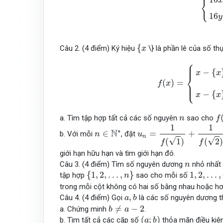
{
16
y
{
x
{
Câu 2. (4 điểm) Ký hiệu
\} là phần lê của số t
x
f
(
x
)
=
{
x
−
{
x
}
khi
{
x
⎧
⎪

⎪
−
{
x
x
⎨
(
)
=
f
x
⎪

⎩
⎪
−
{
x
x
f
(
n
a. Tìm tập hợp tất cả các số nguyên
sao cho
n
f
u
n
=
1
f
(
1
)
+
1
f
(
2
)
+
⋯
+
1
f
1
1
n
∈
N
∗
∗
N
∈
=
+
b. Với mỗi
, đặt
n
u
n
√
√
(
1
)
(
2
)
f
f
giới hạn hữu hạn và tìm giới hạn đó.
n
Câu 3. (4 điểm) Tìm số nguyên dương
nhỏ nhất 
n
{
1
,
2
,
…
,
n
}
1
,
2
,
…
,
n
{
1
,
2
,
…
,
}
1
,
2
,
…
,
tập hợp
sao cho mỗi số
n
trong mỗi cột không có hai số bằng nhau hoặc hơ
a
,
b
,
Câu 4. (4 điểm) Gọi
là các số nguyên dương 
a
b
b
≠
a
−
2
≠
−
2
a. Chứng minh
.
b
a
(
a
;
b
)
(
;
)
b. Tìm tất cả các cặp số
thỏa mãn điều kiện
a
b