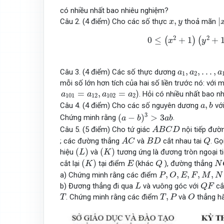
có nhiều nhất bao nhiêu nghiệm?
|
x
,
y
,
|
Câu 2. (4 điểm) Cho các số thực
thoả mãn
x
y
0
≤
(
x
2
+
1
)
(
y
2
+
1
)
+
4
(
2
2
0
≤
+
1
+
(
)
(
x
y
a
1
,
a
2
,
…
,
a
10
,
,
…
,
Câu 3. (4 điểm) Các số thực dương
a
a
a
1
2
mỗi số lớn hơn tích của hai số liền trước nó: với 
a
101
=
a
12
,
a
102
=
a
2
)
=
,
=
)
. Hỏi có nhiều nhất bao 
a
a
a
a
101
12
102
2
a
,
b
,
Câu 4. (4 điểm) Cho các số nguyên dương
vớ
a
b
(
a
−
b
)
3
>
3
a
b
3
(
−
)
>
3
Chứng minh rằng
.
a
b
a
b
A
B
C
D
Câu 5. (5 điểm) Cho tứ giác
nội tiếp đườ
A
B
C
D
A
C
Q
B
D
; các đường thẳng
và
cắt nhau tai
. Gọ
A
C
B
D
Q
(
L
)
(
K
)
(
)
(
)
hiệu
và
tương ứng là đương tròn ngoại t
L
K
(
K
)
Q
N
E
(
)
cắt lại
tại điểm
(khác
), đường thẳng
K
E
Q
N
P
,
O
,
E
,
F
,
M
,
N
,
,
,
,
,
a) Chứng minh rằng các điểm
P
O
E
F
M
N
Q
F
L
b) Đương thẳng đi qua
và vuông góc với
cắ
L
Q
F
O
T
T
,
P
,
. Chứng minh rằng các điểm
và
thẳng h
T
T
P
O