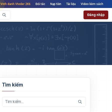
Vinh danh Vteder 2K6
Đối tác
Nạp tiền
Tài liệu
Video kèm sách
Đăng nhập
Tìm kiếm