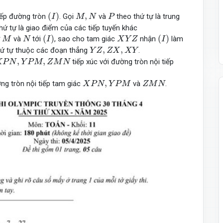
(
I
)
M
,
N
P
(
)
,
iếp đường tròn
. Gọi
và
theo thứ tự là trung
I
M
N
P
hứ tự là giao điểm của các tiếp tuyến khác
(
I
)
(
I
)
M
N
X
Y
Z
(
)
(
)
ừ
và
tới
, sao cho tam giác
nhận
làm
M
N
I
X
Y
Z
I
Y
Z
,
Z
X
,
X
Y
,
,
ứ tự thuộc các đoạn thẳng
.
Y
Z
Z
X
X
Y
X
P
N
,
Y
P
M
,
Z
M
N
,
,
tiếp xúc với đường tròn nội tiếp
X
P
N
Y
P
M
Z
M
N
X
P
N
,
Y
P
M
Z
M
N
,
g tròn nội tiếp tam giác
và
.
X
P
N
Y
P
M
Z
M
N