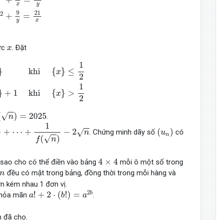
x
y
x
9
21
2
+
=
y
x
x
hực
. Đặt
x
}
≤
1
2
x
−
{
x
}
+
1
khi
{
x
}
>
1
2
1
{
}
≤
}
 khi 
x
2
1
{
}
>
}
+
1
 khi 
x
2
n
)
=
2025
(
)
=
2025
√
.
n
(
n
)
−
2
n
1
(
u
n
)
+
⋯
+
−
2
(
)
√
. Chứng minh dãy số
có
n
u
n
(
)
√
f
n
4
×
4
4
×
4
sao cho có thể điền vào bảng
mỗi ô một số trong
đều có mặt trong bảng, đồng thời trong mỗi hàng và
n
n kém nhau 1 đơn vị.
a
!
+
2
⋅
(
b
!
)
=
a
2
b
2
!
+
2
⋅
(
!
)
=
b
thỏa mãn
.
a
b
a
 đã cho.