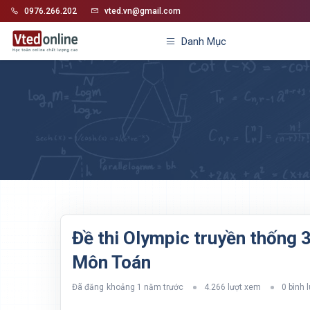
0976.266.202
vted.vn@gmail.com
Danh Mục
Đề thi Olympic truyền thống 
Môn Toán
Đã đăng
khoảng 1 năm trước
4.266 lượt xem
0 bình 