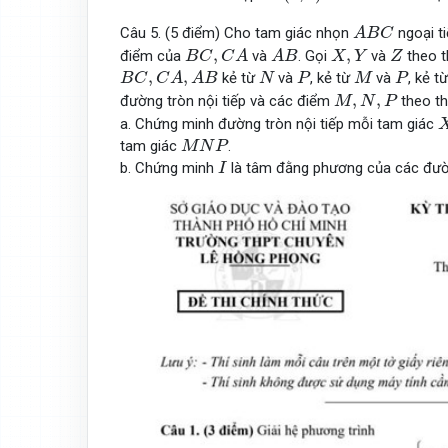
A
B
C
Câu 5. (5 điểm) Cho tam giác nhọn
ngoại t
A
B
C
B
C
,
C
A
A
B
X
,
Y
Z
,
,
điểm của
và
. Gọi
và
theo t
B
C
C
A
A
B
X
Y
Z
B
C
,
C
A
,
A
B
N
P
M
P
,
,
kẻ từ
và
, kẻ từ
và
, kẻ t
B
C
C
A
A
B
N
P
M
P
M
,
N
,
P
,
,
đường tròn nội tiếp và các điểm
theo th
M
N
P
a. Chứng minh đường tròn nội tiếp mỗi tam giác
M
N
P
tam giác
.
M
N
P
I
b. Chứng minh
là tâm đằng phương của các đườn
I