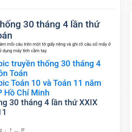
thống 30 tháng 4 lần thứ
oán
 làm mỗi câu trên một tờ giấy riêng và ghi rõ câu số mấy ở
sử dụng máy tính cầm tay.
pic truyền thống 30 tháng 4
ôn Toán
pic Toán 10 và Toán 11 năm
 Hồ Chí Minh
ng 30 tháng 4 lần thứ XXIX
11
2
+
7
x
=
27
y
16
y
2
+
9
y
=
21
x
7
27
2
+
=