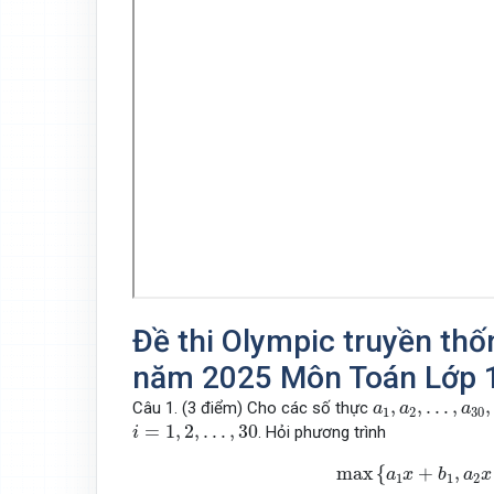
Đề thi Olympic truyền thố
năm 2025 Môn Toán Lớp 
a
1
,
a
2
,
…
,
a
30
,
b
1
,
,
…
,
,
Câu 1. (3 điểm) Cho các số thực
a
a
a
1
2
30
i
=
1
,
2
,
…
,
30
=
1
,
2
,
…
,
30
. Hỏi phương trình
i
max
{
a
1
x
+
b
1
,
a
2
x
+
max
{
+
,
a
x
b
a
x
1
1
2