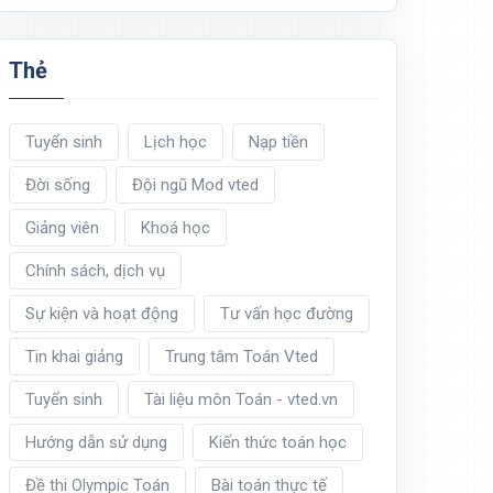
Thẻ
Tuyển sinh
Lịch học
Nạp tiền
Đời sống
Đội ngũ Mod vted
Giảng viên
Khoá học
Chính sách, dịch vụ
Sự kiện và hoạt động
Tư vấn học đường
Tin khai giảng
Trung tâm Toán Vted
Tuyển sinh
Tài liệu môn Toán - vted.vn
Hướng dẫn sử dụng
Kiến thức toán học
Đề thi Olympic Toán
Bài toán thực tế