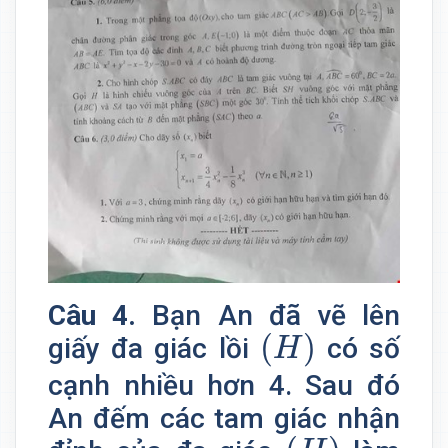
Câu 4.
Bạn An đã vẽ lên
(
H
)
(
)
giấy đa giác lồi
có số
H
cạnh nhiều hơn 4. Sau đó
An đếm các tam giác nhận
(
H
)