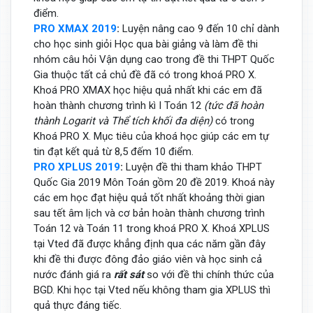
điểm.
PRO XMAX 2019
:
Luyện nâng cao 9 đến 10 chỉ dành
cho học sinh giỏi Học qua bài giảng và làm đề thi
nhóm câu hỏi Vận dụng cao trong đề thi THPT Quốc
Gia thuộc tất cả chủ đề đã có trong khoá PRO X.
Khoá PRO XMAX học hiệu quả nhất khi các em đã
hoàn thành chương trình kì I Toán 12
(tức đã hoàn
thành Logarit và Thể tích khối đa diện)
có trong
Khoá PRO X. Mục tiêu của khoá học giúp các em tự
tin đạt kết quả từ 8,5 đếm 10 điểm.
PRO XPLUS 2019
:
Luyện đề thi tham khảo THPT
Quốc Gia 2019 Môn Toán gồm 20 đề 2019. Khoá này
các em học đạt hiệu quả tốt nhất khoảng thời gian
sau tết âm lịch và cơ bản hoàn thành chương trình
Toán 12 và Toán 11 trong khoá PRO X. Khoá XPLUS
tại Vted đã được khẳng định qua các năm gần đây
khi đề thi được đông đảo giáo viên và học sinh cả
nước đánh giá ra
rất sát
so với đề thi chính thức của
BGD. Khi học tại Vted nếu không tham gia XPLUS thì
quả thực đáng tiếc.