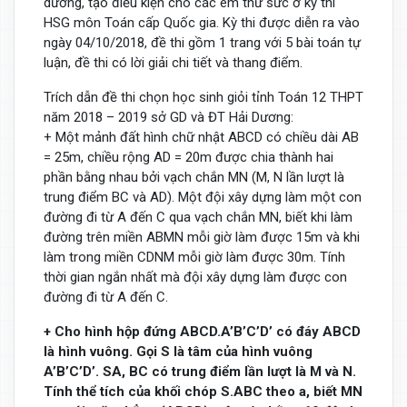
dưỡng, tạo điều kiện cho các em thử sức ở kỳ thi
HSG môn Toán cấp Quốc gia. Kỳ thi được diễn ra vào
ngày 04/10/2018, đề thi gồm 1 trang với 5 bài toán tự
luận, đề thi có lời giải chi tiết và thang điểm.
Trích dẫn đề thi chọn học sinh giỏi tỉnh Toán 12 THPT
năm 2018 – 2019 sở GD và ĐT Hải Dương:
+ Một mảnh đất hình chữ nhật ABCD có chiều dài AB
= 25m, chiều rộng AD = 20m được chia thành hai
phần bằng nhau bởi vạch chắn MN (M, N lần lượt là
trung điểm BC và AD). Một đội xây dựng làm một con
đường đi từ A đến C qua vạch chắn MN, biết khi làm
đường trên miền ABMN mỗi giờ làm được 15m và khi
làm trong miền CDNM mỗi giờ làm được 30m. Tính
thời gian ngắn nhất mà đội xây dựng làm được con
đường đi từ A đến C.
+ Cho hình hộp đứng ABCD.A’B’C’D’ có đáy ABCD
là hình vuông. Gọi S là tâm của hình vuông
A’B’C’D’. SA, BC có trung điểm lần lượt là M và N.
Tính thể tích của khối chóp S.ABC theo a, biết MN