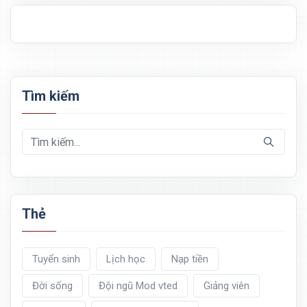
Tìm kiếm
Thẻ
Tuyển sinh
Lịch học
Nạp tiền
Đời sống
Đội ngũ Mod vted
Giảng viên