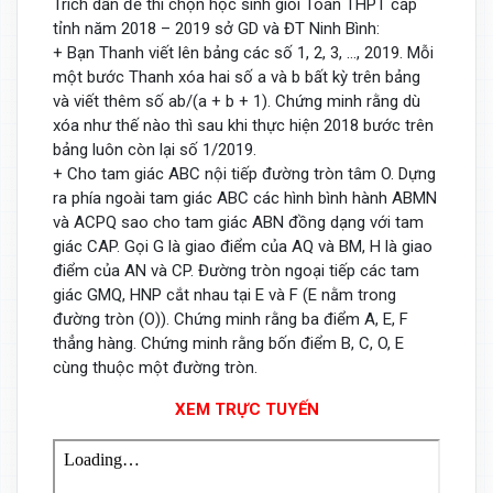
Trích dẫn đề thi chọn học sinh giỏi Toán THPT cấp
tỉnh năm 2018 – 2019 sở GD và ĐT Ninh Bình:
+ Bạn Thanh viết lên bảng các số 1, 2, 3, …, 2019. Mỗi
một bước Thanh xóa hai số a và b bất kỳ trên bảng
và viết thêm số ab/(a + b + 1). Chứng minh rằng dù
xóa như thế nào thì sau khi thực hiện 2018 bước trên
bảng luôn còn lại số 1/2019.
+ Cho tam giác ABC nội tiếp đường tròn tâm O. Dựng
ra phía ngoài tam giác ABC các hình bình hành ABMN
và ACPQ sao cho tam giác ABN đồng dạng với tam
giác CAP. Gọi G là giao điểm của AQ và BM, H là giao
điểm của AN và CP. Đường tròn ngoại tiếp các tam
giác GMQ, HNP cắt nhau tại E và F (E nằm trong
đường tròn (O)). Chứng minh rằng ba điểm A, E, F
thẳng hàng. Chứng minh rằng bốn điểm B, C, O, E
cùng thuộc một đường tròn.
XEM TRỰC TUYẾN