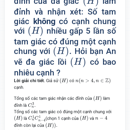
(
)
đỉnh của đa giác
làm
H
đỉnh và nhận xét: Số tam
giác
không
có cạnh chung
(
H
)
(
)
với
nhiều gấp 5 lần số
H
tam giác có đúng một cạnh
(
H
)
.
(
)
.
chung với
Hỏi bạn An
H
(
H
)
(
)
vẽ đa giác lồi
có bao
H
nhiêu cạnh ?
(
H
)
n
(
n
>
4
,
n
∈
Z
)
Z
(
)
(
>
4
,
∈
)
Lời giải chi tiết.
Giả sử
có
H
n
n
n
cạnh.
(
H
)
(
)
Tổng số các tam giác nhận các đỉnh của
làm
H
C
n
3
.
3
.
đỉnh là
C
n
Tổng số các tam giác có đúng một cạnh chung với
C
n
1
C
n
−
4
1
(
H
)
(
H
)
n
−
4
1
1
(
)
(
)
−
4
là
(chọn 1 cạnh của
và
H
C
C
H
n
n
−
4
n
(
H
)
)
.
(
)
)
.
đỉnh còn lại của
H