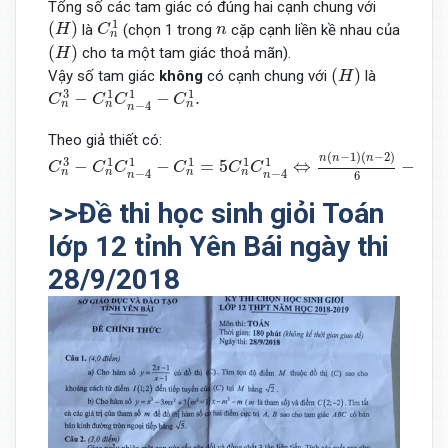
Tổng số các tam giác có đúng hai cạnh chung với
C
n
1
(
H
)
n
1
(
)
là
(chọn 1 trong
cặp cạnh liền kề nhau của
H
C
n
n
(
H
)
(
)
cho ta một tam giác thoả mãn).
H
(
H
)
(
)
Vậy số tam giác
không
có cạnh chung với
là
H
C
n
3
−
C
n
1
C
n
−
4
1
−
C
n
1
.
1
3
1
1
−
−
.
C
C
C
C
n
n
n
−
4
n
Theo giả thiết có:
C
n
3
−
C
n
1
C
n
−
4
1
−
C
n
1
=
5
C
n
1
C
n
−
4
1
⇔
n
(
n
−
1
)
(
n
−
2
)
6
(
−
1
)
(
−
2
)
n
n
n
1
1
3
1
1
1
−
−
=
5
⇔
−
C
C
C
C
C
C
n
n
n
n
n
−
4
−
4
6
n
n
>>Đề thi học sinh giỏi Toán
lớp 12 tỉnh Yên Bái ngày thi
28/9/2018