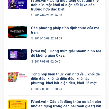
[Vted.vn] - Công thức tổng quát tính thể
tích của một khối tứ diện bất kì và các
trường hợp đặc biệt
2017-04-22 01:26:30
Các phương pháp tính định thức của ma
trận
2018-10-09 22:34:59
[Vted.vn] - Công thức giải nhanh hình toạ
độ không gian Oxyz
2017-03-08 02:06:51
Tổng hợp kiến thức cần nhớ về 5 khối đa
diện đều, khối tứ diện đều, khối lập
phương. khối bát diện đều, khối 12 mặt
đều, khối 20 mặt đều
2017-09-01 11:28:23
[Vted.vn] - Các bất đẳng thức cơ bản cần
nhớ áp dụng trong các bài toán giá trị lớn