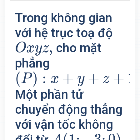
Trong không gian
với hệ trục toạ độ
O
x
y
z
,
,
cho mặt
O
x
y
z
phẳng
(
P
)
:
x
+
y
+
z
+
1
=
0.
(
)
:
+
+
+
1
P
x
y
z
Một phần tử
chuyển động thẳng
với vận tốc không
A
(
1
;
−
3
;
0
)
(
1
;
−
3
;
0
)
đổi từ