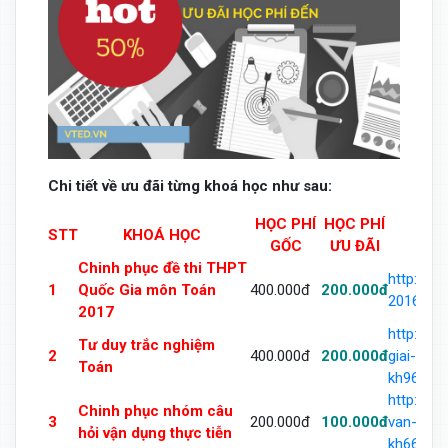
Chi tiết về ưu đãi từng khoá học như sau:
HỌC PHÍ
HỌC PHÍ
STT
KHOÁ HỌC
GỐC
ƯU ĐÃI
Chinh phục đề thi THPT
http://v
1
Quốc Gia môn Toán
400.000đ
200.000đ
2016-mo
2017
http://v
Tư duy trắc nghiệm
2
400.000đ
200.000đ
giai-toa
Toán
kh963493
http://v
Chinh phục nhóm câu
3
200.000đ
100.000đ
van-dung
hỏi vận dụng thực tiễn
kh668864