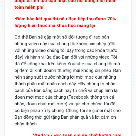
được & liên tục cập nhật các nội dung mới hoàn
toàn miễn phí
•Đảm bảo kết quả thi nếu Bạn tiếp thu được 70%
lượng kiến thức mà khoá học mang lại
Có thể Bạn sẽ gặp một số đối tượng đi rao bán
những video này của chúng tôi không xin phép (đối
với những video chúng tôi dạy trong các khóa trước
đây) và hành vi lừa đảo Bạn đối với những video Tôi
đã để công khai trên kênh Youtube của chúng tôi mà
bị đem đi kinh doanh thương mại không xin phép. Bạn
nên sáng suốt trước những lời mời mọc của những
thành phần mất nhân cách này. Hãy chứng tỏ nhân
cách của Bạn bằng cách hãy từ chối và chụp hình lại
đoạn mời mọc của chúng (Facebook, thông tin cá
nhân, đoạn chat mời mọc) và gửi cho chúng tôi để
có biện pháp xử lý chúng. Chúng tôi sẽ giữ bí mật cho
Bạn đồng thời gửi tặng Bạn phần quà và lời cảm ơn
chân thành.
Vted.vn - Học toán online chất lượng cao!