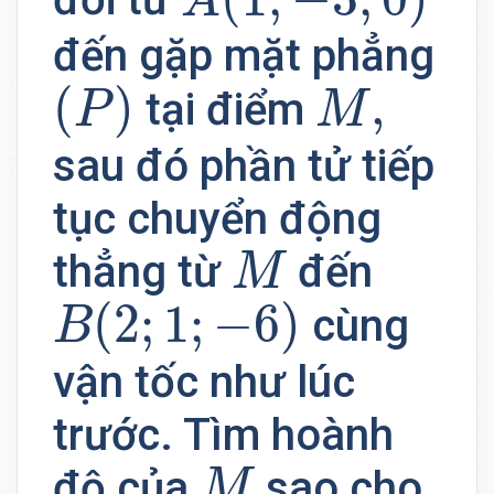
A
đến gặp mặt phẳng
(
P
)
M
,
(
)
,
tại điểm
P
M
sau đó phần tử tiếp
tục chuyển động
M
thẳng từ
đến
M
B
(
2
;
1
;
−
6
)
(
2
;
1
;
−
6
)
cùng
B
vận tốc như lúc
trước. Tìm hoành
M
độ của
sao cho
M