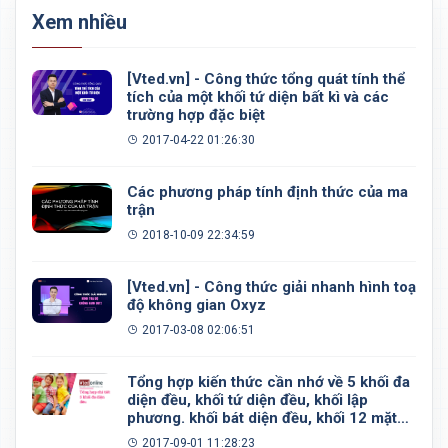
Xem nhiều
[Vted.vn] - Công thức tổng quát tính thể
tích của một khối tứ diện bất kì và các
trường hợp đặc biệt
2017-04-22 01:26:30
Các phương pháp tính định thức của ma
trận
2018-10-09 22:34:59
[Vted.vn] - Công thức giải nhanh hình toạ
độ không gian Oxyz
2017-03-08 02:06:51
Tổng hợp kiến thức cần nhớ về 5 khối đa
diện đều, khối tứ diện đều, khối lập
phương. khối bát diện đều, khối 12 mặt
đều, khối 20 mặt đều
2017-09-01 11:28:23