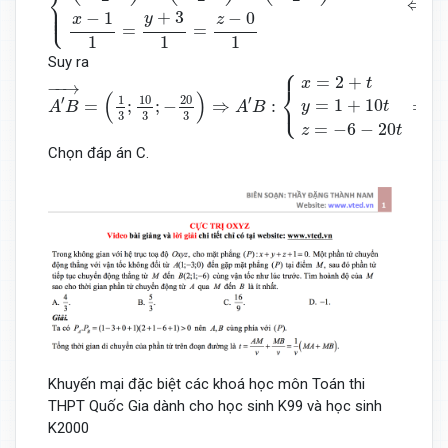
⎨
⇔
⎪

x
⎪

⎩
⎪
+
3
−
1
−
0
y
x
z
=
=
1
1
1
Suy ra
⎧
A
′
B
→
=
(
1
3
;
10
3
;
−
20
3
)
⇒
A
′
B
:
{
x
=
2
+
t
y
=
1
+
10
t
z
=
−
6
−
20
t
=
2
+
x
t
−
−
→
⎨
(
)
⎩
′
′
10
20
1
=
1
+
10
=
;
;
−
⇒
:
⇒
y
t
A
B
A
B
3
3
3
=
−
6
−
20
z
t
Chọn đáp án C.
Khuyến mại đặc biệt các khoá học môn Toán thi
THPT Quốc Gia dành cho học sinh K99 và học sinh
K2000