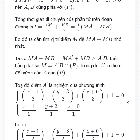
P
P
B
A
A
,
B
(
P
)
.
,
(
)
.
nên
cùng phía với
A
B
P
Tổng thời gian di chuyển của phần tử trên đoạn
t
=
A
M
v
+
M
B
v
=
1
v
(
M
A
+
M
B
)
.
1
M
B
A
M
=
+
=
(
+
)
.
đường là
t
M
A
M
B
v
v
v
M
A
+
M
B
M
+
Do đó ta cần tìm vị trí điểm
để
nhỏ
M
M
A
M
B
nhất.
M
A
+
M
B
=
M
A
′
+
M
B
≥
A
′
B
.
′
′
+
=
+
≥
.
Ta có
Dấu
M
A
M
B
M
A
M
B
A
B
M
=
A
′
B
∩
(
P
)
,
A
′
′
′
=
∩
(
)
,
bằng đạt tại
trong đó
là điểm
M
A
B
P
A
A
(
P
)
.
(
)
.
đối xứng của
qua
A
P
A
′
′
Toạ độ điểm
là nghiệm của phương trình
A
⎧
{
(
x
+
1
2
)
+
(
y
−
3
2
)
+
(
z
+
0
2
)
+
1
=
0
x
−
1
1
=
y
+
3
1
=
z
−
0
1
⇔
x
=
5
⎪

⎪

−
3
+
1
+
0
⎪
y
(
)
(
)
(
)
x
z
+
+
+
1
=
0
⎨
2
2
2
⇔
⎪

x
⎪

⎩
⎪
+
3
−
1
−
0
y
x
z
=
=
1
1
1
Do đó
⎧
{
(
x
+
1
2
)
+
(
y
−
3
2
)
+
(
z
+
0
2
)
+
1
=
0
x
−
1
1
=
y
+
3
1
=
z
−
0
1
⇔
x
=
5
⎪

⎪

−
3
+
1
+
0
⎪
y
(
)
(
)
(
)
x
z
+
+
+
1
=
0
2
2
2