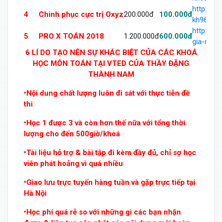
http://v
4
Chinh phục cực trị Oxyz
200.000đ
100.000đ
kh969342
http://v
5
PRO X TOÁN 2018
1.200.000đ
600.000đ
gia-mon-
6 LÍ DO TẠO NÊN SỰ KHÁC BIỆT CỦA CÁC KHOÁ
HỌC MÔN TOÁN TẠI VTED CỦA THẦY ĐẶNG
THÀNH NAM
•Nội dung chất lượng luôn đi sát với thực tiễn đề
thi
•Học 1 được 3 và còn hơn thế nữa với tổng thời
lượng cho đến 500giờ/khoá
•Tài liệu hỗ trợ & bài tập đi kèm đầy đủ, chỉ sợ học
viên phát hoảng vì quá nhiều
•Giao lưu trực tuyến hàng tuần và gặp trực tiếp tại
Hà Nội
•Học phí quá rẻ so với những gì các bạn nhận