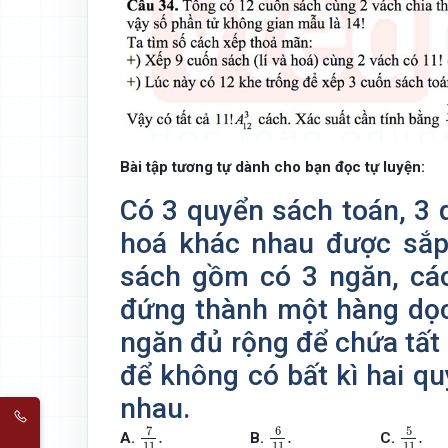
Bài tập tương tự dành cho bạn đọc tự luyện:
Có 3 quyển sách toán, 3 
hoá khác nhau được sắp
sách gồm có 3 ngăn, cá
đứng thành một hàng dọc
ngăn đủ rộng để chứa tất 
để không có bất kì hai q
nhau.
7
11
.
6
11
.
5
11
.
7
6
5
.
.
.
B.
C.
A.
11
11
11