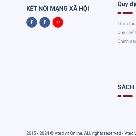
Quy đị
KẾT NỐI MẠNG XÃ HỘI
Thỏa thu
Quy chế 
Chính sá
SÁCH
2015 - 2024 © Vted.vn Online, ALL rights reserved - Vted.