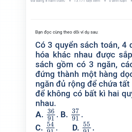
Đã đăng
8 năm trước
13.171 lượt xem
0 bình luận
Bạn đọc cùng theo dõi ví dụ sau:
Có 3 quyển sách toán, 4 
hóa khác nhau được sắp
sách gồm có 3 ngăn, cá
đứng thành một hàng dọc
ngăn đủ rộng để chứa tất 
để không có bất kì hai q
nhau.
37
91
36
91
37
36
A.
.
B.
.
91
91
54
91
55
91
54
55
C.
.
D.
.
91
91