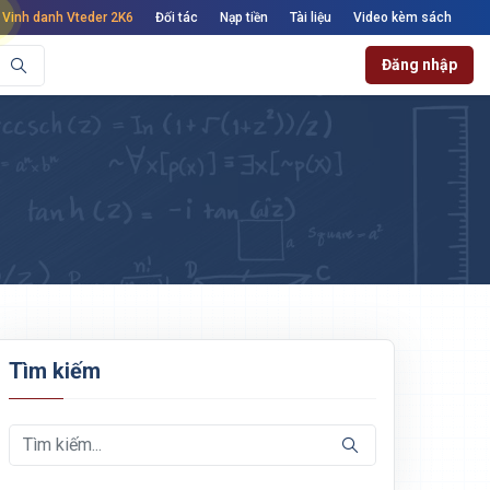
Vinh danh Vteder 2K6
Đối tác
Nạp tiền
Tài liệu
Video kèm sách
Đăng nhập
Tìm kiếm