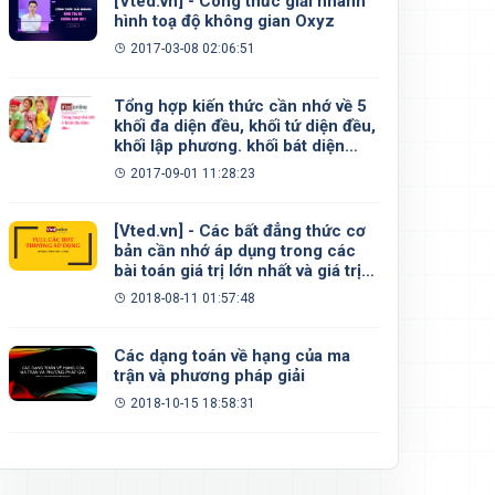
[Vted.vn] - Công thức giải nhanh
hình toạ độ không gian Oxyz
2017-03-08 02:06:51
Tổng hợp kiến thức cần nhớ về 5
khối đa diện đều, khối tứ diện đều,
khối lập phương. khối bát diện
đều, khối 12 mặt đều, khối 20 mặt
2017-09-01 11:28:23
đều
[Vted.vn] - Các bất đẳng thức cơ
bản cần nhớ áp dụng trong các
bài toán giá trị lớn nhất và giá trị
nhỏ nhất
2018-08-11 01:57:48
Các dạng toán về hạng của ma
trận và phương pháp giải
2018-10-15 18:58:31