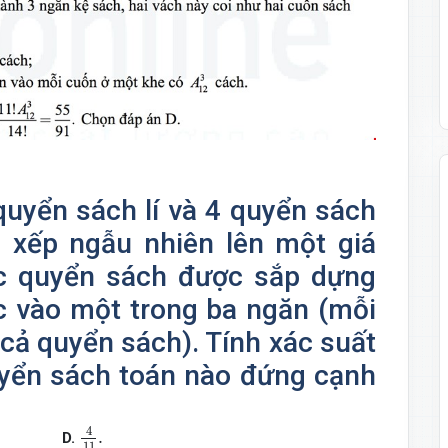
quyển sách lí và 4 quyển sách
 xếp ngẫu nhiên lên một giá
c quyển sách được sắp dựng
 vào một trong ba ngăn (mỗi
cả quyển sách). Tính xác suất
uyển sách toán nào đứng cạnh
4
11
.
4
.
D.
11