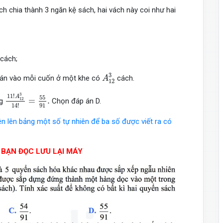
h chia thành 3 ngăn kệ sách, hai vách này coi như hai
 cách;
A
12
3
3
toán vào mỗi cuốn ở một khe có
cách.
A
12
11
!
A
12
3
14
!
=
55
91
.
3
11
!
A
55
=
.
12
ng
Chọn đáp án D.
91
14
!
n lên bảng một số tự nhiên để ba số được viết ra có
BẠN ĐỌC LƯU LẠI MÁY