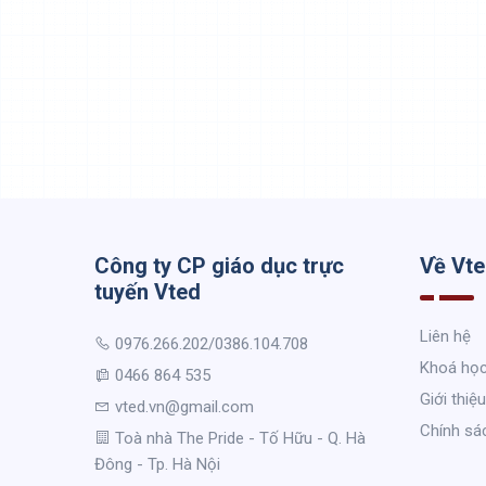
Công ty CP giáo dục trực
Về Vt
tuyến Vted
Liên hệ
0976.266.202/0386.104.708
Khoá họ
0466 864 535
Giới thiệu
vted.vn@gmail.com
Chính sá
Toà nhà The Pride - Tố Hữu - Q. Hà
Đông - Tp. Hà Nội