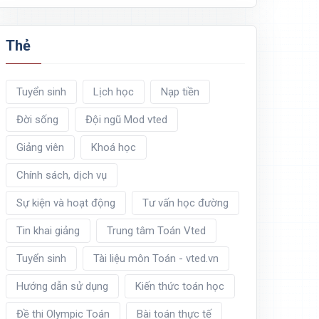
Thẻ
Tuyển sinh
Lịch học
Nạp tiền
Đời sống
Đội ngũ Mod vted
Giảng viên
Khoá học
Chính sách, dịch vụ
Sự kiện và hoạt động
Tư vấn học đường
Tin khai giảng
Trung tâm Toán Vted
Tuyển sinh
Tài liệu môn Toán - vted.vn
Hướng dẫn sử dụng
Kiến thức toán học
Đề thi Olympic Toán
Bài toán thực tế