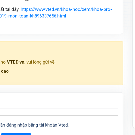
ất tại đây:
https://www.vted.vn/khoa-hoc/xem/khoa-pro-
019-mon-toan-kh896337656.html
 cho
VTED.vn
, vui lòng gửi về:
g cao
cần đăng nhập bằng tài khoản Vted.