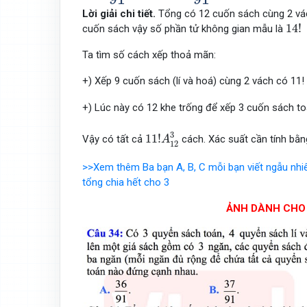
Lời giải chi tiết.
Tổng có 12 cuốn sách cùng 2 vác
14
!
14
!
cuốn sách vậy số phần tử không gian mẫu là
Ta tìm số cách xếp thoả mãn:
+) Xếp 9 cuốn sách (lí và hoá) cùng 2 vách có 11!
+) Lúc này có 12 khe trống để xếp 3 cuốn sách 
11
!
A
12
3
3
11
!
Vậy có tất cả
cách. Xác suất cần tính bằ
A
12
>>Xem thêm Ba bạn A, B, C mỗi bạn viết ngẫu nhiê
tổng chia hết cho 3
ẢNH DÀNH CHO 