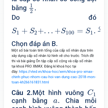
1
2
.
1
.
bằng
2
Do đó
S
1
+
S
2
+
.
.
.
+
S
100
=
S
1
.
q
100
−
100
q
+
+
.
.
.
+
=
.
S
S
S
S
1
2
100
1
q
Chọn đáp án B.
Một số bài toán tính tổng của cấp số nhân dựa trên
xây dựng cấp số nhân từ hình vẽ cho trước. Trích đề
thi và bài giảng Ôn tập cấp số cộng và cấp số nhân
tại khoá PRO XMAX. Đăng kí khoá học tại
đây:
https://vted.vn/khoa-hoc/xem/khoa-pro-xmax-
chinh-phuc-nhom-cau-hoi-van-dung-cao-2018-mon-
toan-kh266161831.html
C
1
Câu 2.
Một hình vuông
C
1
a
.
.
cạnh bằng
Chia mỗi
a