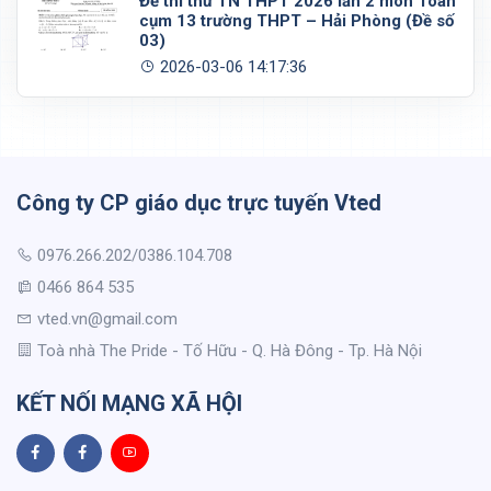
Đề thi thử TN THPT 2026 lần 2 môn Toán
cụm 13 trường THPT – Hải Phòng (Đề số
03)
2026-03-06 14:17:36
Công ty CP giáo dục trực tuyến Vted
0976.266.202/0386.104.708
0466 864 535
vted.vn@gmail.com
Toà nhà The Pride - Tố Hữu - Q. Hà Đông - Tp. Hà Nội
KẾT NỐI MẠNG XÃ HỘI