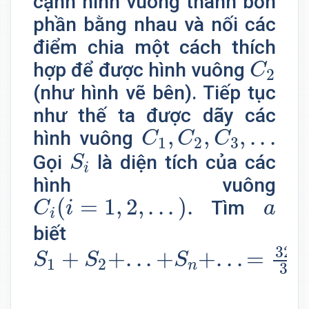
cạnh hình vuông thành bốn
phần bằng nhau và nối các
điểm chia một cách thích
C
2
hợp để được hình vuông
C
2
(như hình vẽ bên). Tiếp tục
như thế ta được dãy các
C
1
,
C
2
,
C
3
,
.
.
.
,
,
,
.
.
.
hình vuông
C
C
C
1
2
3
S
i
Gọi
là diện tích của các
S
i
hình vuông
C
i
(
i
=
1
,
2
,
.
.
.
)
.
a
(
=
1
,
2
,
.
.
.
)
.
Tìm
C
i
a
i
biết
S
1
+
S
2
+
.
.
.
+
S
n
+
.
.
.
=
32
3
.
32
+
+
.
.
.
+
+
.
.
.
=
.
S
S
S
1
2
n
3